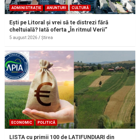
ADMINISTRAȚIE
ANUNTURI
CULTURĂ
Eşti pe Litoral şi vrei să te distrezi fără
cheltuială? Iată oferta „În ritmul Verii”
5 august 2026
Ştirea
ECONOMIC
POLITICĂ
LISTA cu primii 100 de LATIFUNDIARI din