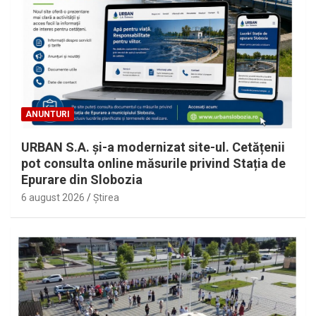
ANUNTURI
URBAN S.A. și-a modernizat site-ul. Cetățenii
pot consulta online măsurile privind Stația de
Epurare din Slobozia
6 august 2026
Ştirea