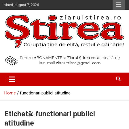
Skip
vineri, august 7, 2026
to
content
Corupția ține de elită, restul e găinărie!
Ziarul Știrea
Home
functionari publici atitudine
Etichetă:
functionari publici
atitudine