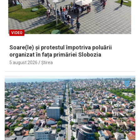
VIDEO
Soare(le) și protestul împotriva poluării
organizat în fața primăriei Slobozia
5 august 2026
Ştirea