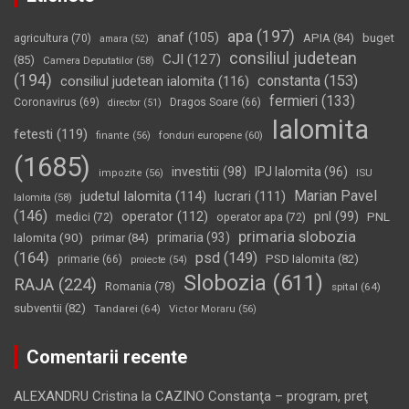
apa
(197)
anaf
(105)
APIA
(84)
buget
agricultura
(70)
amara
(52)
consiliul judetean
CJI
(127)
(85)
Camera Deputatilor
(58)
(194)
constanta
(153)
consiliul judetean ialomita
(116)
fermieri
(133)
Coronavirus
(69)
Dragos Soare
(66)
director
(51)
Ialomita
fetesti
(119)
fonduri europene
(60)
finante
(56)
(1685)
investitii
(98)
IPJ Ialomita
(96)
impozite
(56)
ISU
Marian Pavel
judetul Ialomita
(114)
lucrari
(111)
Ialomita
(58)
(146)
operator
(112)
pnl
(99)
PNL
medici
(72)
operator apa
(72)
primaria slobozia
Ialomita
(90)
primaria
(93)
primar
(84)
(164)
psd
(149)
PSD Ialomita
(82)
primarie
(66)
proiecte
(54)
Slobozia
(611)
RAJA
(224)
Romania
(78)
spital
(64)
subventii
(82)
Tandarei
(64)
Victor Moraru
(56)
Comentarii recente
ALEXANDRU Cristina
la
CAZINO Constanţa – program, preţ