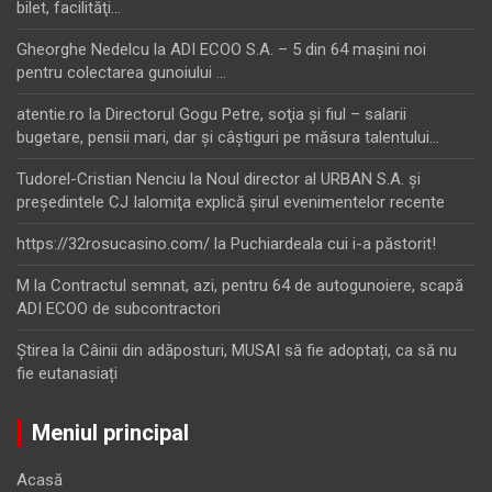
bilet, facilităţi…
Gheorghe Nedelcu
la
ADI ECOO S.A. – 5 din 64 maşini noi
pentru colectarea gunoiului …
atentie.ro
la
Directorul Gogu Petre, soţia şi fiul – salarii
bugetare, pensii mari, dar şi câştiguri pe măsura talentului…
Tudorel-Cristian Nenciu
la
Noul director al URBAN S.A. şi
preşedintele CJ Ialomiţa explică şirul evenimentelor recente
https://32rosucasino.com/
la
Puchiardeala cui i-a păstorit!
M
la
Contractul semnat, azi, pentru 64 de autogunoiere, scapă
ADI ECOO de subcontractori
Ştirea
la
Câinii din adăposturi, MUSAI să fie adoptați, ca să nu
fie eutanasiați
Meniul principal
Acasă