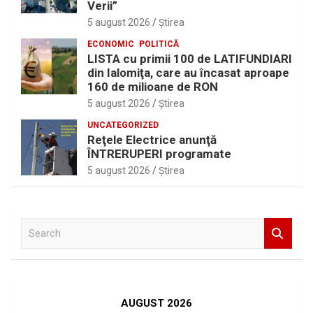
Verii”
5 august 2026
Ştirea
ECONOMIC
POLITICĂ
LISTA cu primii 100 de LATIFUNDIARI
din Ialomiţa, care au încasat aproape
160 de milioane de RON
5 august 2026
Ştirea
UNCATEGORIZED
Reţele Electrice anunţă
ÎNTRERUPERI programate
5 august 2026
Ştirea
S
e
a
r
c
h
AUGUST 2026