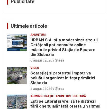
Publicitate
Ultimele articole
ANUNTURI
URBAN S.A. și-a modernizat site-ul.
Cetățenii pot consulta online
măsurile privind Stația de Epurare
din Slobozia
6 august 2026
Ştirea
VIDEO
Soare(le) și protestul împotriva
poluării organizat în fața primăriei
Slobozia
5 august 2026
Ştirea
ADMINISTRAȚIE
ANUNTURI
CULTURĂ
Eşti pe Litoral şi vrei să te distrezi
fără cheltuială? Iată oferta „În ritmul