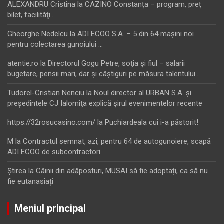
ALEXANDRU Cristina
la
CAZINO Constanţa – program, preţ
bilet, facilităţi…
Gheorghe Nedelcu
la
ADI ECOO S.A. – 5 din 64 maşini noi
pentru colectarea gunoiului …
atentie.ro
la
Directorul Gogu Petre, soţia şi fiul – salarii
bugetare, pensii mari, dar şi câştiguri pe măsura talentului…
Tudorel-Cristian Nenciu
la
Noul director al URBAN S.A. şi
preşedintele CJ Ialomiţa explică şirul evenimentelor recente
https://32rosucasino.com/
la
Puchiardeala cui i-a păstorit!
M
la
Contractul semnat, azi, pentru 64 de autogunoiere, scapă
ADI ECOO de subcontractori
Ştirea
la
Câinii din adăposturi, MUSAI să fie adoptați, ca să nu
fie eutanasiați
Meniul principal