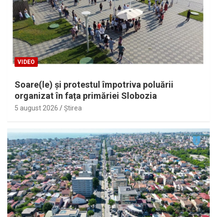
VIDEO
Soare(le) și protestul împotriva poluării
organizat în fața primăriei Slobozia
5 august 2026
Ştirea