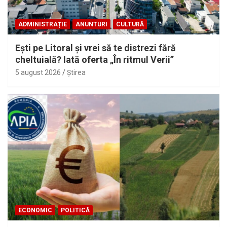
ADMINISTRAȚIE
ANUNTURI
CULTURĂ
Eşti pe Litoral şi vrei să te distrezi fără
cheltuială? Iată oferta „În ritmul Verii”
5 august 2026
Ştirea
ECONOMIC
POLITICĂ