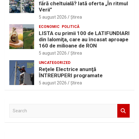
fără cheltuială? Iată oferta „În ritmul
Verii”
5 august 2026
Ştirea
ECONOMIC
POLITICĂ
LISTA cu primii 100 de LATIFUNDIARI
din Ialomiţa, care au încasat aproape
160 de milioane de RON
5 august 2026
Ştirea
UNCATEGORIZED
Reţele Electrice anunţă
ÎNTRERUPERI programate
5 august 2026
Ştirea
S
e
a
r
c