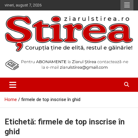
Skip
vineri, august 7, 2026
to
content
Corupția ține de elită, restul e găinărie!
Ziarul Știrea
Home
firmele de top inscrise în ghid
Etichetă:
firmele de top inscrise în
ghid