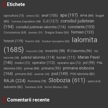
Etichete
apa
(197)
anaf
(105)
APIA
(84)
buget
agricultura
(70)
amara
(52)
consiliul judetean
CJI
(127)
(85)
Camera Deputatilor
(58)
(194)
constanta
(153)
consiliul judetean ialomita
(116)
fermieri
(133)
Coronavirus
(69)
Dragos Soare
(66)
director
(51)
Ialomita
fetesti
(119)
fonduri europene
(60)
finante
(56)
(1685)
investitii
(98)
IPJ Ialomita
(96)
impozite
(56)
ISU
Marian Pavel
judetul Ialomita
(114)
lucrari
(111)
Ialomita
(58)
(146)
operator
(112)
pnl
(99)
PNL
medici
(72)
operator apa
(72)
primaria slobozia
Ialomita
(90)
primaria
(93)
primar
(84)
(164)
psd
(149)
PSD Ialomita
(82)
primarie
(66)
proiecte
(54)
Slobozia
(611)
RAJA
(224)
Romania
(78)
spital
(64)
subventii
(82)
Tandarei
(64)
Victor Moraru
(56)
Comentarii recente