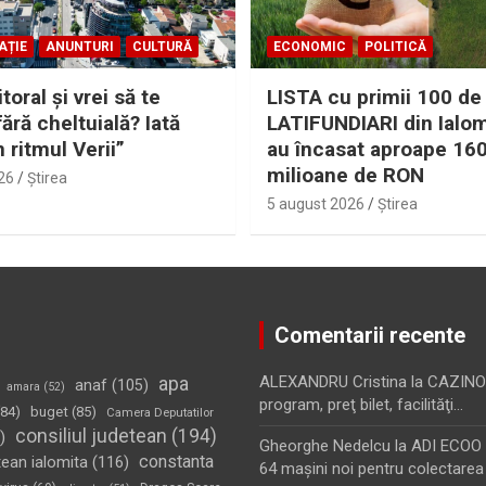
AȚIE
ANUNTURI
CULTURĂ
ECONOMIC
POLITICĂ
itoral şi vrei să te
LISTA cu primii 100 de
fără cheltuială? Iată
LATIFUNDIARI din Ialom
n ritmul Verii”
au încasat aproape 16
milioane de RON
26
Ştirea
5 august 2026
Ştirea
Comentarii recente
apa
ALEXANDRU Cristina
la
CAZINO
anaf
(105)
amara
(52)
program, preţ bilet, facilităţi…
84)
buget
(85)
Camera Deputatilor
consiliul judetean
(194)
)
Gheorghe Nedelcu
la
ADI ECOO S
constanta
tean ialomita
(116)
64 maşini noi pentru colectarea