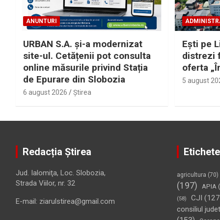
ANUNTURI
ADMINISTR
URBAN S.A. și-a modernizat
Eşti pe L
site-ul. Cetățenii pot consulta
distrezi 
online măsurile privind Stația
oferta „Î
de Epurare din Slobozia
5 august 20
6 august 2026
Ştirea
Redacția Știrea
Etichete
Jud. Ialomiţa, Loc. Slobozia,
agricultura
(70)
Strada Viilor, nr. 32
(197)
APIA
(
CJI
(127
(58)
E-mail: ziarulstirea@gmail.com
consiliul jude