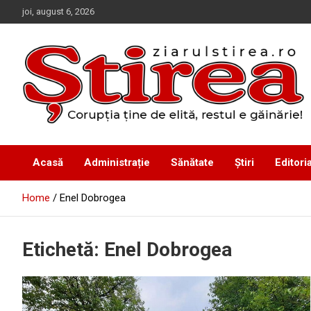
Skip
joi, august 6, 2026
to
content
Corupția ține de elită, restul e găinărie!
Ziarul Știrea
Acasă
Administrație
Sănătate
Știri
Editoria
Home
Enel Dobrogea
Etichetă:
Enel Dobrogea