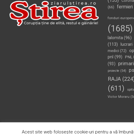
(153)
Corona
fermieri
(66)
fonduri europen
(1685)
Ialomita
(96)
(113)
lucrari
op
medici
(72)
pnl
(99)
PNL 
primari
(93)
p
proiecte
(54)
RAJA
(224
(611)
spit
Victor Moraru
(5
Copyright © 2026
Ziarul Știrea
Theme by:
Theme Horse
Pr
Acest site web folosește cookie-uri pentru a vă îmbunăt