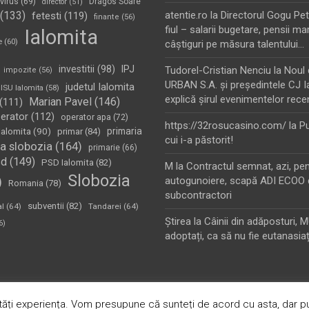
virus
(69)
Dragos Soare
director
(51)
(133)
atentie.ro
la
Directorul Gogu Petr
fetesti
(119)
finante
(56)
fiul – salarii bugetare, pensii mar
Ialomita
e
(60)
câştiguri pe măsura talentului…
investitii
(98)
IPJ
Tudorel-Cristian Nenciu
la
Noul 
impozite
(56)
URBAN S.A. şi preşedintele CJ I
judetul Ialomita
ISU Ialomita
(58)
explică şirul evenimentelor rece
Marian Pavel
(146)
(111)
erator
(112)
operator apa
(72)
https://32rosucasino.com/
la
Pu
Ialomita
(90)
primaria
primar
(84)
cui i-a păstorit!
a slobozia
(164)
primarie
(66)
sd
(149)
PSD Ialomita
(82)
M
la
Contractul semnat, azi, pe
Slobozia
)
autogunoiere, scapă ADI ECOO 
Romania
(78)
subcontractori
subventii
(82)
al
(64)
Tandarei
(64)
Ştirea
la
Câinii din adăposturi, 
6)
adoptați, ca să nu fie eutanasiaț
oudly Powered by:
WordPress
ăți experiența. Vom presupune că sunteți de acord cu asta, dar pu