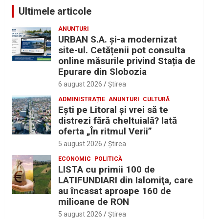
Ultimele articole
ANUNTURI
URBAN S.A. și-a modernizat
site-ul. Cetățenii pot consulta
online măsurile privind Stația de
Epurare din Slobozia
6 august 2026
Ştirea
ADMINISTRAȚIE
ANUNTURI
CULTURĂ
Eşti pe Litoral şi vrei să te
distrezi fără cheltuială? Iată
oferta „În ritmul Verii”
5 august 2026
Ştirea
ECONOMIC
POLITICĂ
LISTA cu primii 100 de
LATIFUNDIARI din Ialomiţa, care
au încasat aproape 160 de
milioane de RON
5 august 2026
Ştirea