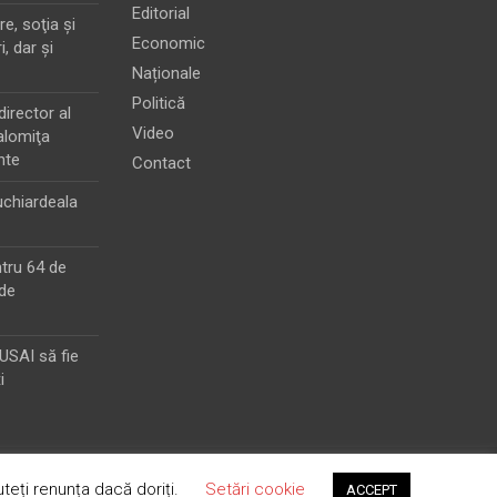
Editorial
e, soţia şi
Economic
i, dar şi
Naționale
Politică
director al
Video
alomiţa
nte
Contact
chiardeala
ntru 64 de
de
MUSAI să fie
i
teți renunța dacă doriți.
Setări cookie
ACCEPT