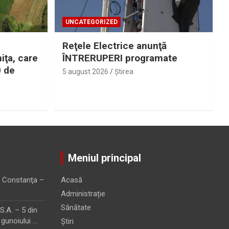
UNCATEGORIZED
Reţele Electrice anunţă
iţa, care
ÎNTRERUPERI programate
0 de
5 august 2026
Ştirea
Meniul principal
 Constanţa –
Acasă
Administrație
Sănătate
.A. – 5 din
 gunoiului …
Știri