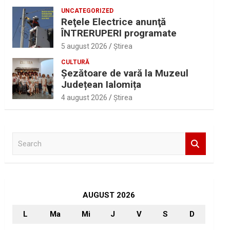
UNCATEGORIZED
Reţele Electrice anunţă
ÎNTRERUPERI programate
5 august 2026
Ştirea
CULTURĂ
Șezătoare de vară la Muzeul
Județean Ialomița
4 august 2026
Ştirea
S
e
a
r
c
h
AUGUST 2026
L
Ma
Mi
J
V
S
D