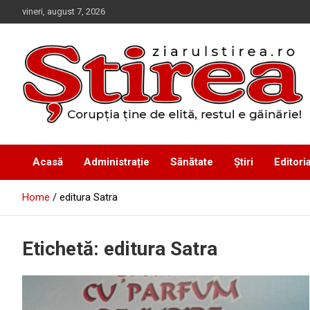
Skip
vineri, august 7, 2026
to
content
Corupția ține de elită, restul e găinărie!
Ziarul Știrea
Acasă
Administrație
Sănătate
Știri
Editoria
Home
editura Satra
Etichetă:
editura Satra