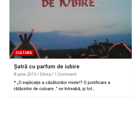
CULTURĂ
Şatră cu parfum de iubire
8 iunie 2015
Stirea
1 Comment
* „O explicaţie a căsătoriilor mixte!? O justificare a
rătăcirilor de culoare…” se întreabă, şi tot…