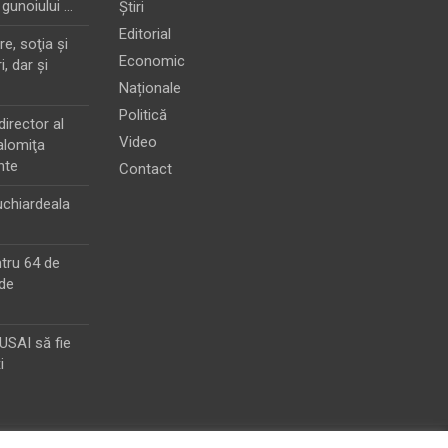
 gunoiului …
Știri
Editorial
e, soţia şi
Economic
i, dar şi
Naționale
Politică
director al
Video
alomiţa
nte
Contact
chiardeala
ntru 64 de
de
MUSAI să fie
i