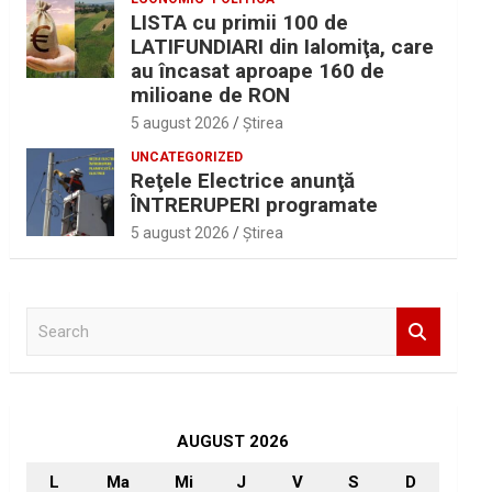
LISTA cu primii 100 de
LATIFUNDIARI din Ialomiţa, care
au încasat aproape 160 de
milioane de RON
5 august 2026
Ştirea
UNCATEGORIZED
Reţele Electrice anunţă
ÎNTRERUPERI programate
5 august 2026
Ştirea
S
e
a
r
c
h
AUGUST 2026
L
Ma
Mi
J
V
S
D