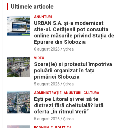
Ultimele articole
ANUNTURI
URBAN S.A. și-a modernizat
site-ul. Cetățenii pot consulta
online măsurile privind Stația de
Epurare din Slobozia
6 august 2026
Ştirea
VIDEO
Soare(le) și protestul împotriva
poluării organizat în fața
primăriei Slobozia
5 august 2026
Ştirea
ADMINISTRAȚIE
ANUNTURI
CULTURĂ
Eşti pe Litoral şi vrei să te
distrezi fără cheltuială? Iată
oferta „În ritmul Verii”
5 august 2026
Ştirea
ECONOMIC
POLITICĂ