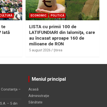
CULTURĂ
ECONOMIC
POLITICĂ
 te
LISTA cu primii 100 de
? Iată
LATIFUNDIARI din Ialomiţa, care
au încasat aproape 160 de
milioane de RON
5 august 2026
Ştirea
Meniul principal
 Constanţa –
Acasă
Administrație
Sănătate
.A. – 5 din