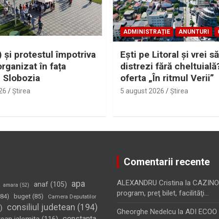
ADMINISTRAȚIE
ANUNTURI
 și protestul împotriva
Eşti pe Litoral şi vrei să
organizat în fața
distrezi fără cheltuială
i Slobozia
oferta „În ritmul Verii”
26
Ştirea
5 august 2026
Ştirea
Comentarii recente
apa
ALEXANDRU Cristina
la
CAZINO
anaf
(105)
amara
(52)
program, preţ bilet, facilităţi…
84)
buget
(85)
Camera Deputatilor
consiliul judetean
(194)
)
Gheorghe Nedelcu
la
ADI ECOO S
constanta