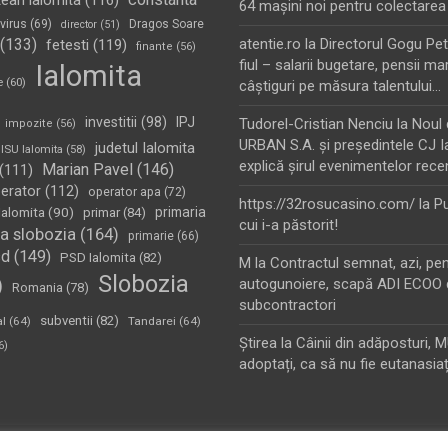
tean ialomita
(116)
64 maşini noi pentru colectarea
virus
(69)
Dragos Soare
director
(51)
(133)
atentie.ro
la
Directorul Gogu Petr
fetesti
(119)
finante
(56)
fiul – salarii bugetare, pensii mar
Ialomita
e
(60)
câştiguri pe măsura talentului…
investitii
(98)
IPJ
Tudorel-Cristian Nenciu
la
Noul 
impozite
(56)
URBAN S.A. şi preşedintele CJ I
judetul Ialomita
ISU Ialomita
(58)
explică şirul evenimentelor rece
Marian Pavel
(146)
(111)
erator
(112)
operator apa
(72)
https://32rosucasino.com/
la
Pu
Ialomita
(90)
primaria
primar
(84)
cui i-a păstorit!
a slobozia
(164)
primarie
(66)
sd
(149)
PSD Ialomita
(82)
M
la
Contractul semnat, azi, pe
Slobozia
)
autogunoiere, scapă ADI ECOO 
Romania
(78)
subcontractori
subventii
(82)
al
(64)
Tandarei
(64)
Ştirea
la
Câinii din adăposturi, 
6)
adoptați, ca să nu fie eutanasiaț