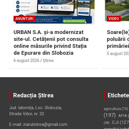
ANUNTURI
VIDEO
URBAN S.A. și-a modernizat
Soare(le)
site-ul. Cetățenii pot consulta
poluării 
online măsurile privind Stația
primărie
de Epurare din Slobozia
5 august 20
6 august 2026
Ştirea
Redacția Știrea
Etichete
Jud. Ialomiţa, Loc. Slobozia,
agricultura
(70)
Strada Viilor, nr. 32
(197)
APIA
(
CJI
(127
(58)
E-mail: ziarulstirea@gmail.com