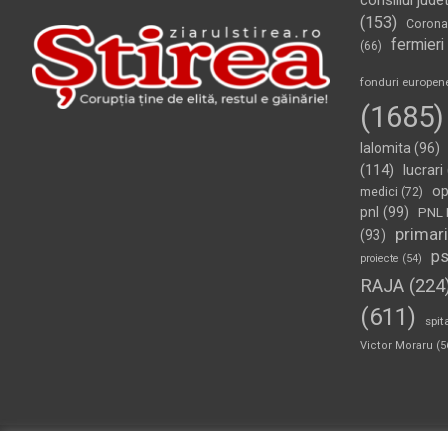
consiliul jude
(153)
Corona
fermieri
(66)
fonduri europen
(1685)
Ialomita
(96)
(114)
lucrari
op
medici
(72)
pnl
(99)
PNL 
primari
(93)
p
proiecte
(54)
RAJA
(224
(611)
spit
Victor Moraru
(5