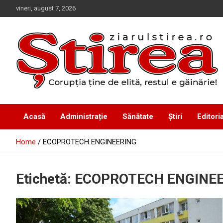
Skip
vineri, august 7, 2026
to
content
Corupția ține de elită, restul e găinărie!
Ziarul Știrea
Acasă
Administrație
Sănătate
Știri
Editoria
Home
ECOPROTECH ENGINEERING
Etichetă:
ECOPROTECH ENGINE