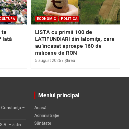
CULTURĂ
ECONOMIC
POLITICĂ
 te
LISTA cu primii 100 de
? Iată
LATIFUNDIARI din Ialomiţa, care
au încasat aproape 160 de
milioane de RON
5 august 2026
Ştirea
Meniul principal
 Constanţa –
Acasă
Administrație
Sănătate
.A. – 5 din