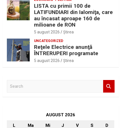
LISTA cu primii 100 de
LATIFUNDIARI din Ialomiţa, care
au încasat aproape 160 de
milioane de RON
5 august 2026
Ştirea
UNCATEGORIZED
Reţele Electrice anunţă
ÎNTRERUPERI programate
5 august 2026
Ştirea
S
e
a
r
c
h
AUGUST 2026
L
Ma
Mi
J
V
S
D