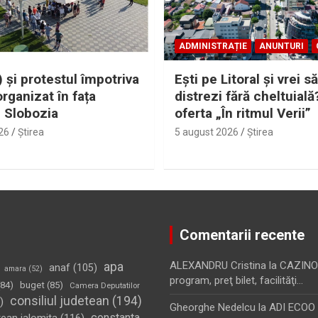
ADMINISTRAȚIE
ANUNTURI
 și protestul împotriva
Eşti pe Litoral şi vrei să
organizat în fața
distrezi fără cheltuială
i Slobozia
oferta „În ritmul Verii”
26
Ştirea
5 august 2026
Ştirea
Comentarii recente
apa
ALEXANDRU Cristina
la
CAZINO
anaf
(105)
amara
(52)
program, preţ bilet, facilităţi…
84)
buget
(85)
Camera Deputatilor
consiliul judetean
(194)
)
Gheorghe Nedelcu
la
ADI ECOO S
constanta