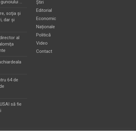
 gunoiului …
Știri
Editorial
e, soţia şi
Economic
i, dar şi
Naționale
Politică
director al
Video
alomiţa
nte
Contact
chiardeala
ntru 64 de
de
MUSAI să fie
i