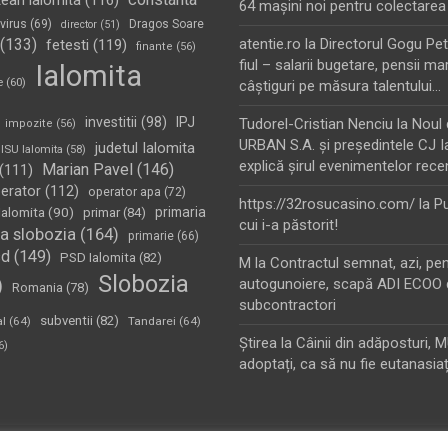
tean ialomita
(116)
64 maşini noi pentru colectarea
virus
(69)
Dragos Soare
director
(51)
(133)
atentie.ro
la
Directorul Gogu Petr
fetesti
(119)
finante
(56)
fiul – salarii bugetare, pensii mar
Ialomita
e
(60)
câştiguri pe măsura talentului…
investitii
(98)
IPJ
Tudorel-Cristian Nenciu
la
Noul 
impozite
(56)
URBAN S.A. şi preşedintele CJ I
judetul Ialomita
ISU Ialomita
(58)
explică şirul evenimentelor rece
Marian Pavel
(146)
(111)
erator
(112)
operator apa
(72)
https://32rosucasino.com/
la
Pu
Ialomita
(90)
primaria
primar
(84)
cui i-a păstorit!
a slobozia
(164)
primarie
(66)
sd
(149)
PSD Ialomita
(82)
M
la
Contractul semnat, azi, pe
Slobozia
)
autogunoiere, scapă ADI ECOO 
Romania
(78)
subcontractori
subventii
(82)
al
(64)
Tandarei
(64)
Ştirea
la
Câinii din adăposturi, 
6)
adoptați, ca să nu fie eutanasiaț