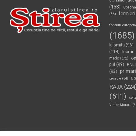
consiliul jude
(153)
Corona
fermieri
(66)
fonduri europen
(1685)
Ialomita
(96)
(114)
lucrari
op
medici
(72)
pnl
(99)
PNL 
primari
(93)
p
proiecte
(54)
RAJA
(224
(611)
spit
Victor Moraru
(5