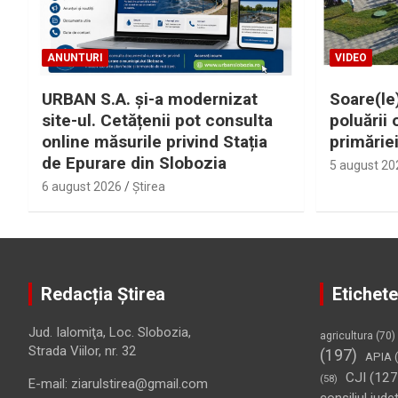
ANUNTURI
VIDEO
URBAN S.A. și-a modernizat
Soare(le)
site-ul. Cetățenii pot consulta
poluării 
online măsurile privind Stația
primărie
de Epurare din Slobozia
5 august 20
6 august 2026
Ştirea
Redacția Știrea
Etichete
Jud. Ialomiţa, Loc. Slobozia,
agricultura
(70)
Strada Viilor, nr. 32
(197)
APIA
(
CJI
(127
(58)
E-mail: ziarulstirea@gmail.com