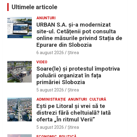
Ultimele articole
ANUNTURI
URBAN S.A. și-a modernizat
site-ul. Cetățenii pot consulta
online măsurile privind Stația de
Epurare din Slobozia
6 august 2026
Ştirea
VIDEO
Soare(le) și protestul împotriva
poluării organizat în fața
primăriei Slobozia
5 august 2026
Ştirea
ADMINISTRAȚIE
ANUNTURI
CULTURĂ
Eşti pe Litoral şi vrei să te
distrezi fără cheltuială? Iată
oferta „În ritmul Verii”
5 august 2026
Ştirea
ECONOMIC
POLITICĂ