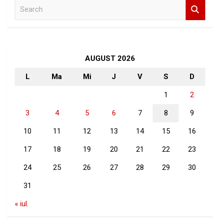
S
e
a
r
c
h
AUGUST 2026
L
Ma
Mi
J
V
S
D
1
2
3
4
5
6
7
8
9
10
11
12
13
14
15
16
17
18
19
20
21
22
23
24
25
26
27
28
29
30
31
« iul.