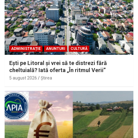
ADMINISTRAȚIE
ANUNTURI
CULTURĂ
Eşti pe Litoral şi vrei să te distrezi fără
cheltuială? Iată oferta „În ritmul Verii”
5 august 2026
Ştirea