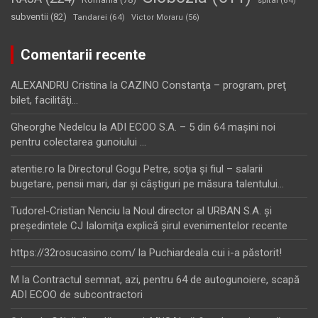
subventii
(82)
Tandarei
(64)
Victor Moraru
(56)
Comentarii recente
ALEXANDRU Cristina
la
CAZINO Constanţa – program, preţ
bilet, facilităţi…
Gheorghe Nedelcu
la
ADI ECOO S.A. – 5 din 64 maşini noi
pentru colectarea gunoiului …
atentie.ro
la
Directorul Gogu Petre, soţia şi fiul – salarii
bugetare, pensii mari, dar şi câştiguri pe măsura talentului…
Tudorel-Cristian Nenciu
la
Noul director al URBAN S.A. şi
preşedintele CJ Ialomiţa explică şirul evenimentelor recente
https://32rosucasino.com/
la
Puchiardeala cui i-a păstorit!
M
la
Contractul semnat, azi, pentru 64 de autogunoiere, scapă
ADI ECOO de subcontractori