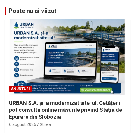
Poate nu ai văzut
ANUNTURI
URBAN S.A. și-a modernizat site-ul. Cetățenii
pot consulta online măsurile privind Stația de
Epurare din Slobozia
6 august 2026
Ştirea