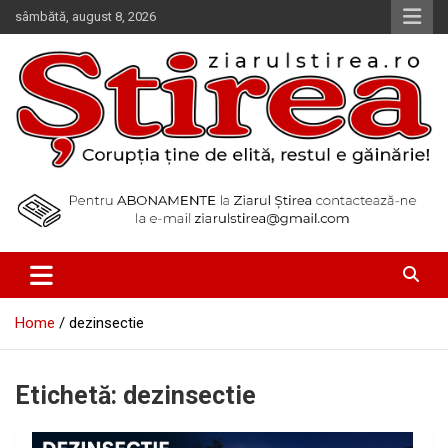
Skip
sâmbătă, august 8, 2026
to
content
Corupția ține de elită, restul e găinărie!
Ziarul Știrea
Home
dezinsectie
Etichetă:
dezinsectie