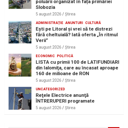
poluării organizat în fața primăriei
Slobozia
5 august 2026
Ştirea
ADMINISTRAȚIE
ANUNTURI
CULTURĂ
Eşti pe Litoral şi vrei să te distrezi
fără cheltuială? Iată oferta „În ritmul
Verii”
5 august 2026
Ştirea
ECONOMIC
POLITICĂ
LISTA cu primii 100 de LATIFUNDIARI
din Ialomiţa, care au încasat aproape
160 de milioane de RON
5 august 2026
Ştirea
UNCATEGORIZED
Reţele Electrice anunţă
ÎNTRERUPERI programate
5 august 2026
Ştirea