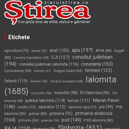
Etichete
apa
(197)
anaf
(105)
APIA
(84)
buget
agricultura
(70)
amara
(52)
consiliul judetean
CJI
(127)
(85)
Camera Deputatilor
(58)
(194)
constanta
(153)
consiliul judetean ialomita
(116)
fermieri
(133)
Coronavirus
(69)
Dragos Soare
(66)
director
(51)
Ialomita
fetesti
(119)
fonduri europene
(60)
finante
(56)
(1685)
investitii
(98)
IPJ Ialomita
(96)
impozite
(56)
ISU
Marian Pavel
judetul Ialomita
(114)
lucrari
(111)
Ialomita
(58)
(146)
operator
(112)
pnl
(99)
PNL
medici
(72)
operator apa
(72)
primaria slobozia
Ialomita
(90)
primaria
(93)
primar
(84)
(164)
psd
(149)
PSD Ialomita
(82)
primarie
(66)
proiecte
(54)
Slobozia
(611)
RAJA
(224)
Romania
(78)
spital
(64)