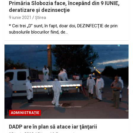
Primăria Slobozia face, începând din 9 IUNIE,
deratizare şi dezinsecţie
9 iunie 2021
Ştirea
* Cei trei „D” sunt, în fapt, doar doi, DEZINFECŢIE de prin
subsolurile blocurilor fiind, de…
ADMINISTRAȚIE
DADP are în plan să atace iar ţânţarii