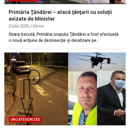
Primăria Ţăndărei – atacă ţânţarii cu soluţii
avizate de Minister
2 iulie 2025
Ştirea
Seara trecută, Primăria oraşului Ţăndărei a fost efectuată
o nouă acțiune de dezinsecție și deratizare pe…
UNCATEGORIZED