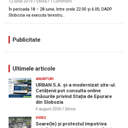
12 iunie 2019
Stirea
1 Comment
În perioada 18 – 28 iunie, între orele 22.00 și 6.00, DADP
Slobozia va executa terestru…
Publicitate
Ultimele articole
ANUNTURI
URBAN S.A. și-a modernizat site-ul.
Cetățenii pot consulta online
măsurile privind Stația de Epurare
din Slobozia
6 august 2026
Ştirea
VIDEO
Soare(le) și protestul împotriva