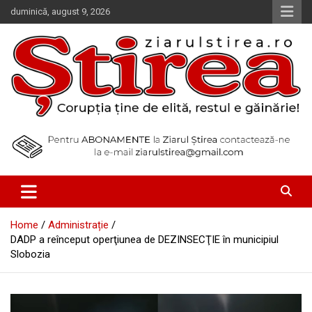
Skip
duminică, august 9, 2026
to
content
Corupția ține de elită, restul e găinărie!
Ziarul Știrea
Home
Administrație
DADP a reînceput operţiunea de DEZINSECŢIE în municipiul
Slobozia