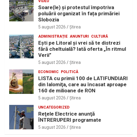
VIDEO
Soare(le) și protestul împotriva
poluării organizat în fața primăriei
Slobozia
5 august 2026
Ştirea
ADMINISTRAȚIE
ANUNTURI
CULTURĂ
Eşti pe Litoral şi vrei să te distrezi
fără cheltuială? Iată oferta „În ritmul
Verii”
5 august 2026
Ştirea
ECONOMIC
POLITICĂ
LISTA cu primii 100 de LATIFUNDIARI
din Ialomiţa, care au încasat aproape
160 de milioane de RON
5 august 2026
Ştirea
UNCATEGORIZED
Reţele Electrice anunţă
ÎNTRERUPERI programate
5 august 2026
Ştirea