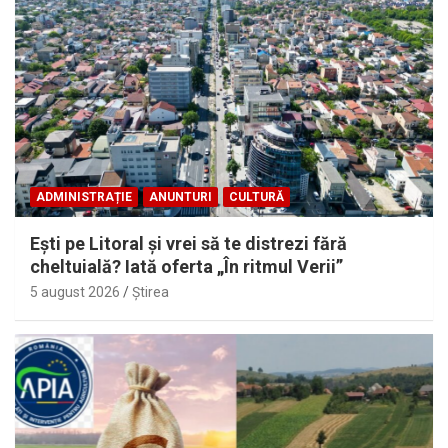
ADMINISTRAȚIE
ANUNTURI
CULTURĂ
Eşti pe Litoral şi vrei să te distrezi fără
cheltuială? Iată oferta „În ritmul Verii”
5 august 2026
Ştirea