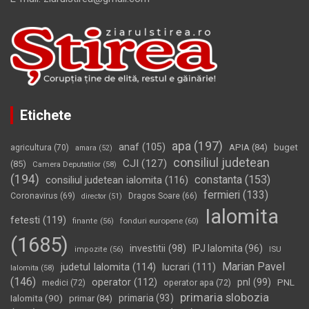
Etichete
apa
(197)
anaf
(105)
APIA
(84)
buget
agricultura
(70)
amara
(52)
consiliul judetean
CJI
(127)
(85)
Camera Deputatilor
(58)
(194)
constanta
(153)
consiliul judetean ialomita
(116)
fermieri
(133)
Coronavirus
(69)
Dragos Soare
(66)
director
(51)
Ialomita
fetesti
(119)
fonduri europene
(60)
finante
(56)
(1685)
investitii
(98)
IPJ Ialomita
(96)
impozite
(56)
ISU
Marian Pavel
judetul Ialomita
(114)
lucrari
(111)
Ialomita
(58)
(146)
operator
(112)
pnl
(99)
PNL
medici
(72)
operator apa
(72)
primaria slobozia
Ialomita
(90)
primaria
(93)
primar
(84)