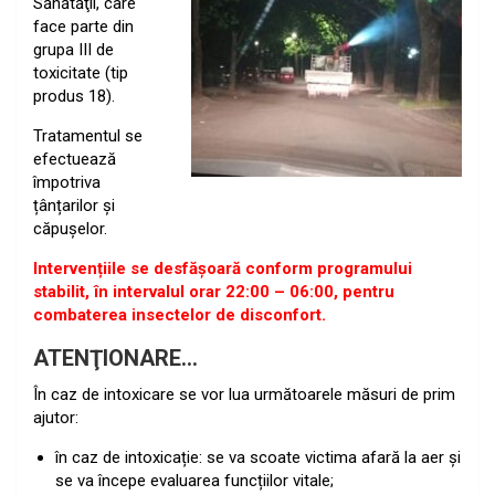
Sănătăţii, care
face parte din
grupa III de
toxicitate (tip
produs 18).
Tratamentul se
efectuează
împotriva
țânțarilor și
căpușelor.
Intervențiile se desfășoară conform programului
stabilit, în intervalul orar 22:00 – 06:00, pentru
combaterea insectelor de disconfort.
ATENŢIONARE…
În caz de intoxicare se vor lua următoarele măsuri de prim
ajutor:
în caz de intoxicație: se va scoate victima afară la aer și
se va începe evaluarea funcțiilor vitale;