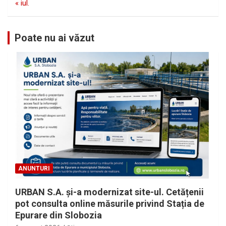
« iul.
Poate nu ai văzut
ANUNTURI
URBAN S.A. și-a modernizat site-ul. Cetățenii
pot consulta online măsurile privind Stația de
Epurare din Slobozia