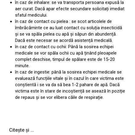
în caz de inhalare: se va transporta persoana expusă la
aer curat. Dacă apar efecte secundare solicitați imediat
sfatul medicului.
în caz de contact cu pielea : se scot articolele de
îmbrăcăminte ce au luat contact cu soluția insecticidă
și se va spăla pielea cu apă și săpun din abundență.
Dacă este necesar se acordă asistență medicală.
în caz de contact cu ochii: Până la sosirea echipei
medicale se vor spăla ochii cu apă ținând pleoapele
complet deschise, timpul de spălare este de 15-20
minute.
în caz de ingestie: până la sosirea echipei medicale se
evaluează funcțiile vitale și în cazul în care victima este
conștientă i se va da să bea 1-2 pahare de apă. Dacă
victima este în stare de incoștiență se asează în poziție
de repaus și se vor elibera căile de respirație.
Citește și ...