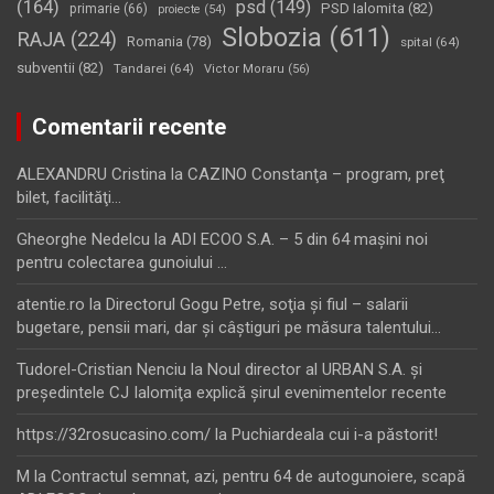
(164)
psd
(149)
PSD Ialomita
(82)
primarie
(66)
proiecte
(54)
Slobozia
(611)
RAJA
(224)
Romania
(78)
spital
(64)
subventii
(82)
Tandarei
(64)
Victor Moraru
(56)
Comentarii recente
ALEXANDRU Cristina
la
CAZINO Constanţa – program, preţ
bilet, facilităţi…
Gheorghe Nedelcu
la
ADI ECOO S.A. – 5 din 64 maşini noi
pentru colectarea gunoiului …
atentie.ro
la
Directorul Gogu Petre, soţia şi fiul – salarii
bugetare, pensii mari, dar şi câştiguri pe măsura talentului…
Tudorel-Cristian Nenciu
la
Noul director al URBAN S.A. şi
preşedintele CJ Ialomiţa explică şirul evenimentelor recente
https://32rosucasino.com/
la
Puchiardeala cui i-a păstorit!
M
la
Contractul semnat, azi, pentru 64 de autogunoiere, scapă