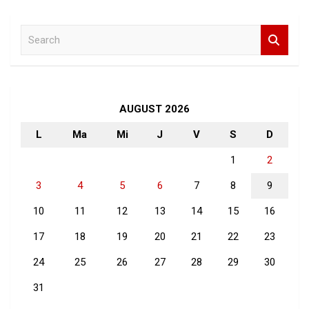
S
e
a
r
c
h
AUGUST 2026
L
Ma
Mi
J
V
S
D
1
2
3
4
5
6
7
8
9
10
11
12
13
14
15
16
17
18
19
20
21
22
23
24
25
26
27
28
29
30
31