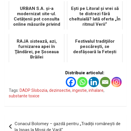
URBAN S.A. și-a
Eşti pe Litoral şi vrei să
modernizat site-ul.
te distrezi fără
Cetățenii pot consulta
cheltuială? Iată oferta „În
online măsurile privind
ritmul Verii”
Stația de Epurare din
Slobozia
RAJA sistează, azi,
Festivalul tradiţiilor
furnizarea apei în
pescăreşti, se
Ţăndărei, pe Şoseaua
desfăşoară la Feteşti
Brăilei
Distribuie articolul:
Tags:
DADP Slobozia
,
dezinsectie
,
ingestie
,
inhalare
,
substante toxice
Navigare
Conacul Bolomey – gazdă pentru „Tradiții românești de
în
la Ispas la Moșii de Vară”