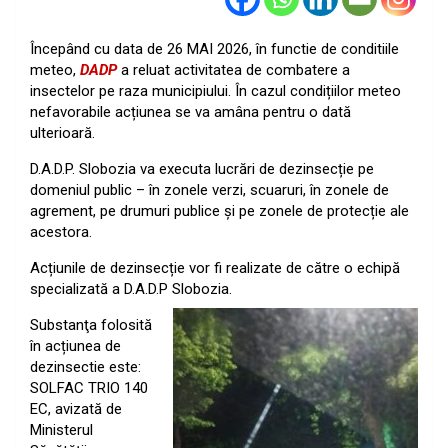
Începând cu data de 26 MAI 2026, în functie de conditiile
meteo,
DADP
a reluat activitatea de combatere a
insectelor pe raza municipiului. În cazul condițiilor meteo
nefavorabile acțiunea se va amâna pentru o dată
ulterioară.
D.A.D.P. Slobozia va executa lucrări de dezinsecție pe
domeniul public – în zonele verzi, scuaruri, în zonele de
agrement, pe drumuri publice și pe zonele de protecție ale
acestora.
Acțiunile de dezinsecție vor fi realizate de către o echipă
specializată a D.A.D.P Slobozia.
Substanţa folosită
în acțiunea de
dezinsectie este:
SOLFAC TRIO 140
EC, avizată de
Ministerul