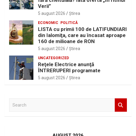
fără cheltuială? Iată oferta „În ritmul
Verii”
5 august 2026
Ştirea
ECONOMIC
POLITICĂ
LISTA cu primii 100 de LATIFUNDIARI
din Ialomiţa, care au încasat aproape
160 de milioane de RON
5 august 2026
Ştirea
UNCATEGORIZED
Reţele Electrice anunţă
ÎNTRERUPERI programate
5 august 2026
Ştirea
S
e
a
r
c
h
AUGUST 2026