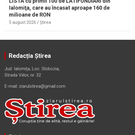
LISTA cu primii 100 de LATIFUNDIARI din
Ialomiţa, care au încasat aproape 160 de
milioane de RON
5 august 2026
Ştirea
Redacția Știrea
Jud. Ialomiţa, Loc. Slobozia,
Strada Viilor, nr. 32
E-mail: ziarulstirea@gmail.com