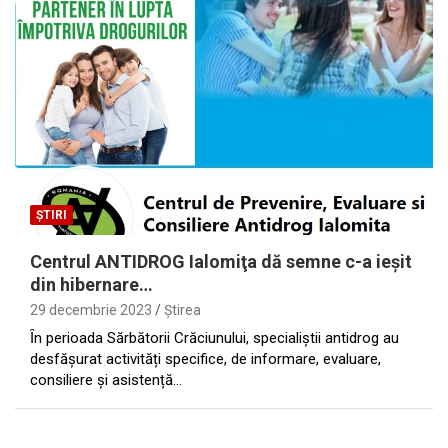
ȘTIRI
Centrul ANTIDROG Ialomiţa dă semne c-a ieşit
din hibernare…
29 decembrie 2023
Ştirea
Ȋn perioada Sărbătorii Crăciunului, specialiștii antidrog au
desfășurat activități specifice, de informare, evaluare,
consiliere şi asistență…