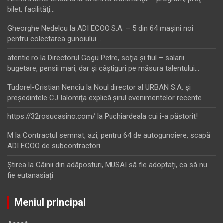
bilet, facilităţi…
Gheorghe Nedelcu
la
ADI ECOO S.A. – 5 din 64 maşini noi
pentru colectarea gunoiului …
atentie.ro
la
Directorul Gogu Petre, soţia şi fiul – salarii
bugetare, pensii mari, dar şi câştiguri pe măsura talentului…
Tudorel-Cristian Nenciu
la
Noul director al URBAN S.A. şi
preşedintele CJ Ialomiţa explică şirul evenimentelor recente
https://32rosucasino.com/
la
Puchiardeala cui i-a păstorit!
M
la
Contractul semnat, azi, pentru 64 de autogunoiere, scapă
ADI ECOO de subcontractori
Ştirea
la
Câinii din adăposturi, MUSAI să fie adoptați, ca să nu
fie eutanasiați
Meniul principal