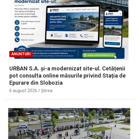
ANUNTURI
URBAN S.A. și-a modernizat site-ul. Cetățenii
pot consulta online măsurile privind Stația de
Epurare din Slobozia
6 august 2026
Ştirea