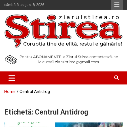
Skip
sâmbătă, august 8, 2026
to
content
Corupția ține de elită, restul e găinărie!
Ziarul Știrea
Home
Centrul Antidrog
Etichetă:
Centrul Antidrog