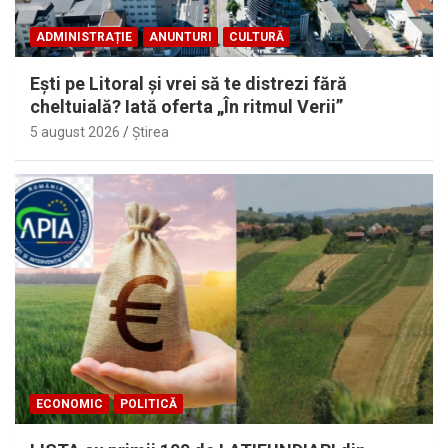
ADMINISTRAȚIE
ANUNTURI
CULTURĂ
Eşti pe Litoral şi vrei să te distrezi fără
cheltuială? Iată oferta „În ritmul Verii”
5 august 2026
Ştirea
ECONOMIC
POLITICĂ