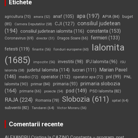
Etichete
apa
(197)
anaf
(105)
APIA
(84)
buget
agricultura
(70)
amara
(52)
consiliul judetean
CJI
(127)
(85)
Camera Deputatilor
(58)
(194)
constanta
(153)
consiliul judetean ialomita
(116)
fermieri
(133)
Coronavirus
(69)
Dragos Soare
(66)
director
(51)
Ialomita
fetesti
(119)
fonduri europene
(60)
finante
(56)
(1685)
investitii
(98)
IPJ Ialomita
(96)
impozite
(56)
ISU
Marian Pavel
judetul Ialomita
(114)
lucrari
(111)
Ialomita
(58)
(146)
operator
(112)
pnl
(99)
PNL
medici
(72)
operator apa
(72)
primaria slobozia
Ialomita
(90)
primaria
(93)
primar
(84)
(164)
psd
(149)
PSD Ialomita
(82)
primarie
(66)
proiecte
(54)
Slobozia
(611)
RAJA
(224)
Romania
(78)
spital
(64)
subventii
(82)
Tandarei
(64)
Victor Moraru
(56)
Comentarii recente
ALEXANDRU Cristina
la
CAZINO Constanţa – program, preţ