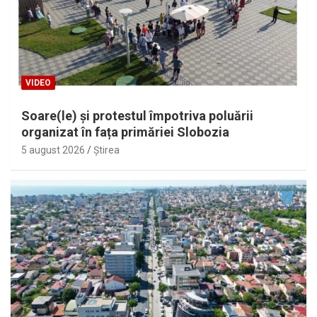
VIDEO
Soare(le) și protestul împotriva poluării
organizat în fața primăriei Slobozia
5 august 2026
Ştirea