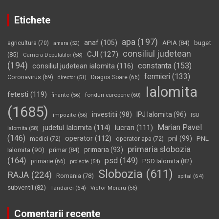
Etichete
apa
(197)
anaf
(105)
APIA
(84)
buget
agricultura
(70)
amara
(52)
consiliul judetean
CJI
(127)
(85)
Camera Deputatilor
(58)
(194)
constanta
(153)
consiliul judetean ialomita
(116)
fermieri
(133)
Coronavirus
(69)
Dragos Soare
(66)
director
(51)
Ialomita
fetesti
(119)
fonduri europene
(60)
finante
(56)
(1685)
investitii
(98)
IPJ Ialomita
(96)
impozite
(56)
ISU
Marian Pavel
judetul Ialomita
(114)
lucrari
(111)
Ialomita
(58)
(146)
operator
(112)
pnl
(99)
PNL
medici
(72)
operator apa
(72)
primaria slobozia
Ialomita
(90)
primaria
(93)
primar
(84)
(164)
psd
(149)
PSD Ialomita
(82)
primarie
(66)
proiecte
(54)
Slobozia
(611)
RAJA
(224)
Romania
(78)
spital
(64)
subventii
(82)
Tandarei
(64)
Victor Moraru
(56)
Comentarii recente