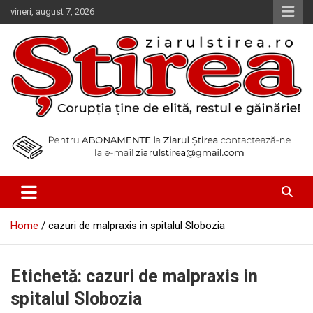
Skip
vineri, august 7, 2026
to
content
Corupția ține de elită, restul e găinărie!
Ziarul Știrea
Home
cazuri de malpraxis in spitalul Slobozia
Etichetă:
cazuri de malpraxis in
spitalul Slobozia