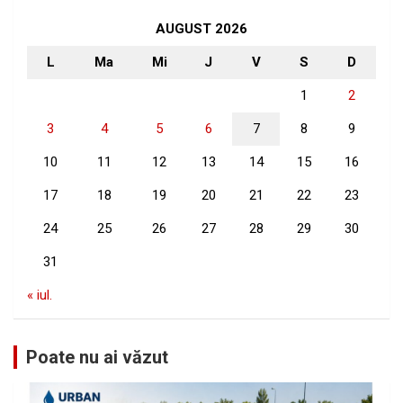
c
h
AUGUST 2026
L
Ma
Mi
J
V
S
D
1
2
3
4
5
6
7
8
9
10
11
12
13
14
15
16
17
18
19
20
21
22
23
24
25
26
27
28
29
30
31
« iul.
Poate nu ai văzut