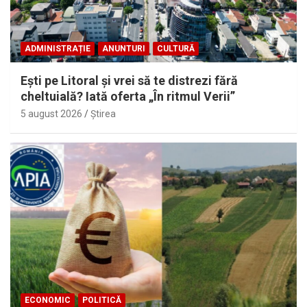
ADMINISTRAȚIE
ANUNTURI
CULTURĂ
Eşti pe Litoral şi vrei să te distrezi fără
cheltuială? Iată oferta „În ritmul Verii”
5 august 2026
Ştirea
ECONOMIC
POLITICĂ