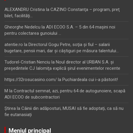
ALEXANDRU Cristina
la
CAZINO Constanţa – program, preţ
bilet, facilităţi…
Gheorghe Nedelcu
la
ADI ECOO S.A. – 5 din 64 maşini noi
pentru colectarea gunoiului …
atentie.ro
la
Directorul Gogu Petre, soţia şi fiul – salarii
bugetare, pensii mari, dar şi câştiguri pe măsura talentului…
Tudorel-Cristian Nenciu
la
Noul director al URBAN S.A. şi
preşedintele CJ Ialomiţa explică şirul evenimentelor recente
https://32rosucasino.com/
la
Puchiardeala cui i-a păstorit!
M
la
Contractul semnat, azi, pentru 64 de autogunoiere, scapă
ADI ECOO de subcontractori
Ştirea
la
Câinii din adăposturi, MUSAI să fie adoptați, ca să nu
fie eutanasiați
Meniul principal