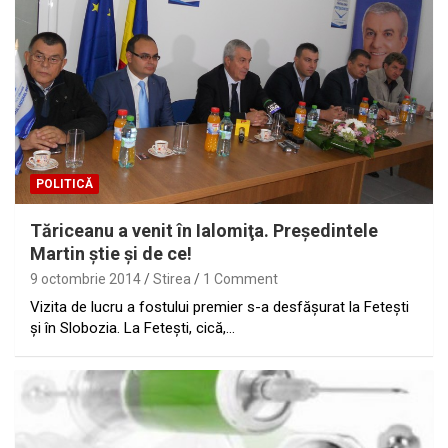
POLITICĂ
Tăriceanu a venit în Ialomiţa. Preşedintele
Martin ştie şi de ce!
9 octombrie 2014
Stirea
1 Comment
Vizita de lucru a fostului premier s-a desfăşurat la Feteşti
şi în Slobozia. La Feteşti, cică,…