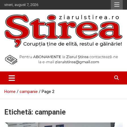
Skip
vineri, august 7, 2026
to
content
Corupția ține de elită, restul e găinărie!
Ziarul Știrea
Home
campanie
Page 2
Etichetă:
campanie