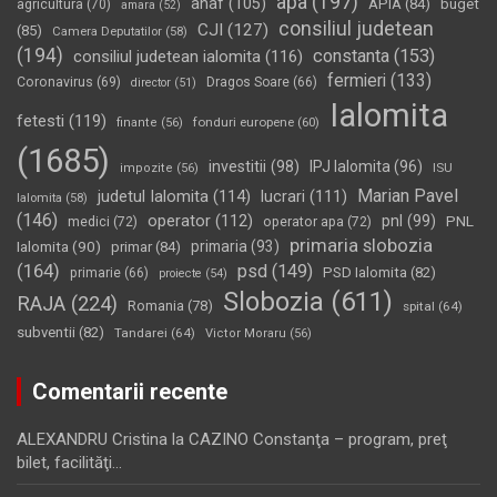
apa
(197)
anaf
(105)
APIA
(84)
buget
agricultura
(70)
amara
(52)
consiliul judetean
CJI
(127)
(85)
Camera Deputatilor
(58)
(194)
constanta
(153)
consiliul judetean ialomita
(116)
fermieri
(133)
Coronavirus
(69)
Dragos Soare
(66)
director
(51)
Ialomita
fetesti
(119)
fonduri europene
(60)
finante
(56)
(1685)
investitii
(98)
IPJ Ialomita
(96)
impozite
(56)
ISU
Marian Pavel
judetul Ialomita
(114)
lucrari
(111)
Ialomita
(58)
(146)
operator
(112)
pnl
(99)
PNL
medici
(72)
operator apa
(72)
primaria slobozia
Ialomita
(90)
primaria
(93)
primar
(84)
(164)
psd
(149)
PSD Ialomita
(82)
primarie
(66)
proiecte
(54)
Slobozia
(611)
RAJA
(224)
Romania
(78)
spital
(64)
subventii
(82)
Tandarei
(64)
Victor Moraru
(56)
Comentarii recente
ALEXANDRU Cristina
la
CAZINO Constanţa – program, preţ
bilet, facilităţi…