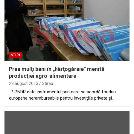
ȘTIRI
Prea mulţi bani în „hârţogăraie” menită
producţiei agro-alimentare
28 august 2013
Stirea
* PNDR este instrumentul prin care se acordă fonduri
europene nerambursabile pentru investiţiile private şi…