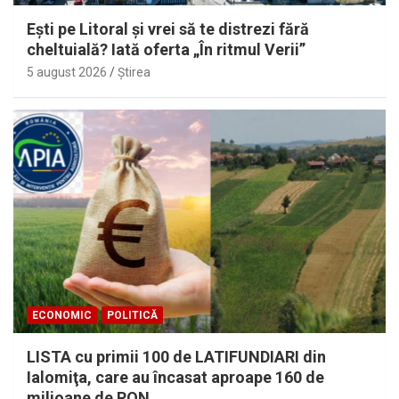
Eşti pe Litoral şi vrei să te distrezi fără
cheltuială? Iată oferta „În ritmul Verii”
5 august 2026
Ştirea
ECONOMIC
POLITICĂ
LISTA cu primii 100 de LATIFUNDIARI din
Ialomiţa, care au încasat aproape 160 de
milioane de RON