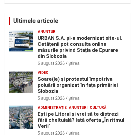
Ultimele articole
ANUNTURI
URBAN S.A. și-a modernizat site-ul.
Cetățenii pot consulta online
măsurile privind Stația de Epurare
din Slobozia
6 august 2026
Ştirea
VIDEO
Soare(le) și protestul împotriva
poluării organizat în fața primăriei
Slobozia
5 august 2026
Ştirea
ADMINISTRAȚIE
ANUNTURI
CULTURĂ
Eşti pe Litoral şi vrei să te distrezi
fără cheltuială? Iată oferta „În ritmul
Verii”
5 august 2026
Ştirea