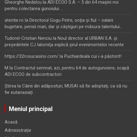
Gheorghe Nedelcu
la
ADI ECOO S.A. – 5 din 64 maşini noi
pentru colectarea gunoiului …
atentie.ro
la
Directorul Gogu Petre, soţia şi fiul – salarii
bugetare, pensii mari, dar şi câştiguri pe măsura talentului…
Tudorel-Cristian Nenciu
la
Noul director al URBAN S.A. şi
preşedintele CJ Ialomiţa explică şirul evenimentelor recente
https://32rosucasino.com/
la
Puchiardeala cui i-a păstorit!
M
la
Contractul semnat, azi, pentru 64 de autogunoiere, scapă
ADI ECOO de subcontractori
Ştirea
la
Câinii din adăposturi, MUSAI să fie adoptați, ca să nu
fie eutanasiați
Meniul principal
Acasă
Administrație