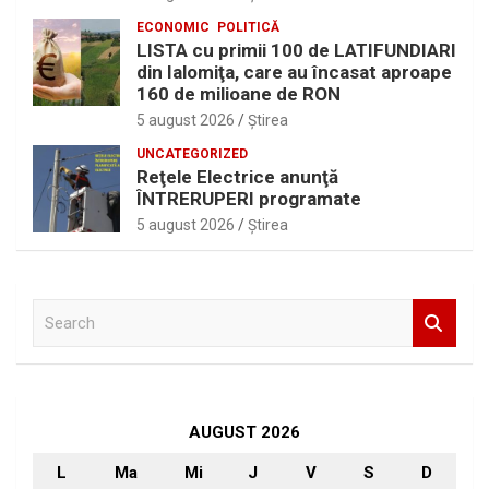
ECONOMIC
POLITICĂ
LISTA cu primii 100 de LATIFUNDIARI
din Ialomiţa, care au încasat aproape
160 de milioane de RON
5 august 2026
Ştirea
UNCATEGORIZED
Reţele Electrice anunţă
ÎNTRERUPERI programate
5 august 2026
Ştirea
S
e
a
r
c
h
AUGUST 2026
L
Ma
Mi
J
V
S
D