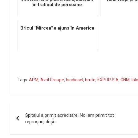
în traficul de persoane
Bricul "Mircea" a ajuns în America
Tags:
APM
,
Avril Groupe
,
biodiesel
,
brute
,
EXPUR S.A
,
GNM
,
Ial
Navigare
Spitalul a primit acreditare. Noi am primit tot
în
reproşuri, deşi…
articole