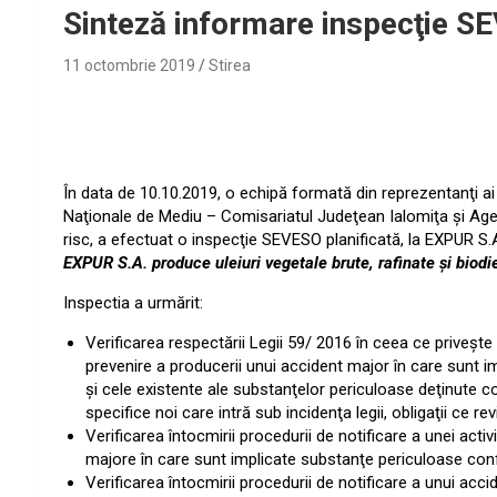
Sinteză informare inspecţie S
11 octombrie 2019
Stirea
În data de 10.10.2019, o echipă formată din reprezentanţi ai 
Naţionale de Mediu – Comisariatul Judeţean Ialomiţa şi Agen
risc, a efectuat o inspecţie SEVESO planificată, la EXPUR S.A.
EXPUR S.A. produce uleiuri vegetale brute, rafinate şi biodi
Inspectia a urmărit:
Verificarea respectării Legii 59/ 2016 în ceea ce priveşte
prevenire a producerii unui accident major în care sunt 
şi cele existente ale substanţelor periculoase deţinute co
specifice noi care intră sub incidenţa legii, obligaţii ce r
Verificarea întocmirii procedurii de notificare a unei acti
majore în care sunt implicate substanţe periculoase confor
Verificarea întocmirii procedurii de notificare a unui accid