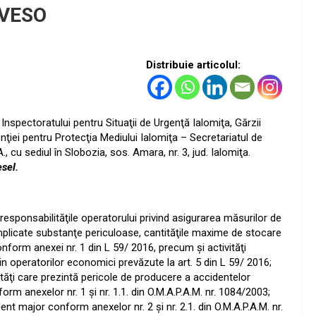
EVESO
Distribuie articolul:
Inspectoratului pentru Situaţii de Urgenţă Ialomiţa, Gărzii
ţiei pentru Protecţia Mediului Ialomiţa – Secretariatul de
, cu sediul în Slobozia, sos. Amara, nr. 3, jud. Ialomiţa.
esel.
 responsabilităţile operatorului privind asigurarea măsurilor de
implicate substanţe periculoase, cantităţile maxime de stocare
nform anexei nr. 1 din L 59/ 2016, precum şi activităţi
evin operatorilor economici prevăzute la art. 5 din L 59/ 2016;
vităţi care prezintă pericole de producere a accidentelor
m anexelor nr. 1 şi nr. 1.1. din O.M.A.P.A.M. nr. 1084/2003;
ent major conform anexelor nr. 2 şi nr. 2.1. din O.M.A.P.A.M. nr.