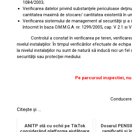
1084/2003;
Verificarea datelor privind substanţele periculoase deţin
cantitatea maximă de stocare/ cantitatea existentă în un
Verificarea sistemului de management al securităţii şi a 
întocmit în baza O.M.M.G.A. nr. 1299/2005, cap. V 2.1 si V 
Controlul a constat în verificarea pe teren, verificarea do
nivelul instalaţiilor. În timpul verificărilor efectuate de ec
la nivelul instalaţiilor nu sunt de natură să inducă nici un f
securităţii sau protecţiei mediului.
Pe parcursul inspectiei, nu 
Conducere
Citește și ...
ANITP stă cu ochii pe TikTok
Dosarul PENSI
considerând platforma ajutătoare
ramificații și î