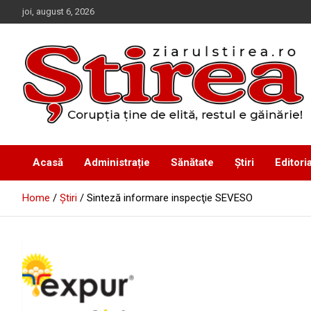
Skip
joi, august 6, 2026
to
content
Corupția ține de elită, restul e găinărie!
Ziarul Știrea
Acasă
Administrație
Sănătate
Știri
Editoria
Home
Știri
Sinteză informare inspecţie SEVESO