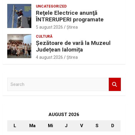
UNCATEGORIZED
Reţele Electrice anunţă
ÎNTRERUPERI programate
5 august 2026
Ştirea
CULTURĂ
Șezătoare de vară la Muzeul
Județean Ialomița
4 august 2026
Ştirea
S
e
a
r
c
h
AUGUST 2026
L
Ma
Mi
J
V
S
D