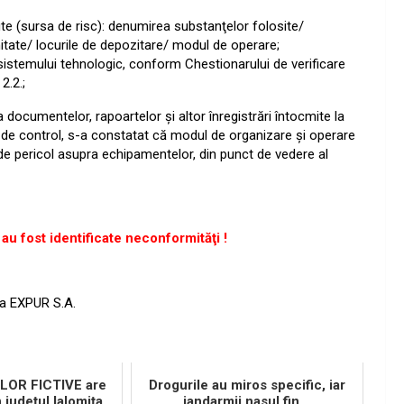
ute (sursa de risc): denumirea substanţelor folosite/
itate/ locurile de depozitare/ modul de operare;
sistemului tehnologic, conform Chestionarului de verificare
2.2.;
cumentelor, rapoartelor şi altor înregistrări întocmite la
hipa de control, s-a constatat că modul de organizare şi operare
el de pericol asupra echipamentelor, din punct de vedere al
au fost identificate neconformităţi !
a EXPUR S.A.
ILOR FICTIVE are
Drogurile au miros specific, iar
n județul Ialomița
jandarmii nasul fin...