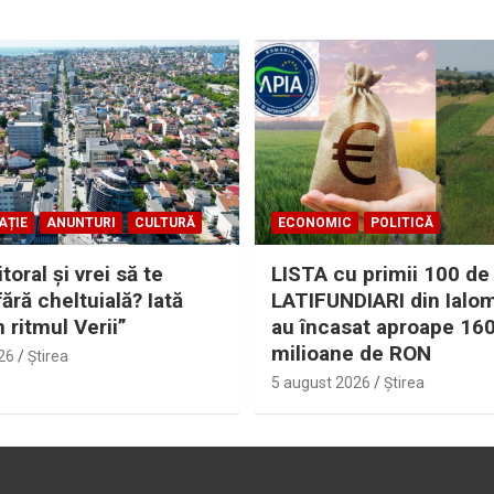
AȚIE
ANUNTURI
CULTURĂ
ECONOMIC
POLITICĂ
itoral şi vrei să te
LISTA cu primii 100 de
fără cheltuială? Iată
LATIFUNDIARI din Ialom
n ritmul Verii”
au încasat aproape 16
milioane de RON
26
Ştirea
5 august 2026
Ştirea