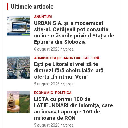
Ultimele articole
ANUNTURI
URBAN S.A. și-a modernizat
site-ul. Cetățenii pot consulta
online măsurile privind Stația de
Epurare din Slobozia
6 august 2026
Ştirea
ADMINISTRAȚIE
ANUNTURI
CULTURĂ
Eşti pe Litoral şi vrei să te
distrezi fără cheltuială? Iată
oferta „În ritmul Verii”
5 august 2026
Ştirea
ECONOMIC
POLITICĂ
LISTA cu primii 100 de
LATIFUNDIARI din Ialomiţa, care
au încasat aproape 160 de
milioane de RON
5 august 2026
Ştirea