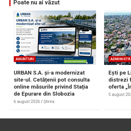
Poate nu ai văzut
ANUNTURI
ADMINISTR
URBAN S.A. și-a modernizat
Eşti pe L
site-ul. Cetățenii pot consulta
distrezi 
online măsurile privind Stația
oferta „Î
de Epurare din Slobozia
5 august 20
6 august 2026
Ştirea