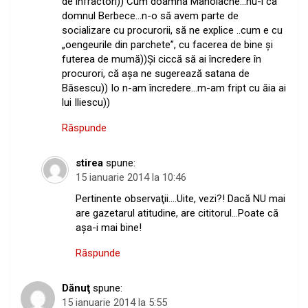
de infractori)) Cum doamna Manolache…nu-i ca
domnul Berbece…n-o să avem parte de
socializare cu procurorii, să ne explice ..cum e cu
„oengeurile din parchete”, cu facerea de bine şi
futerea de mumă))Şi ciccă să ai încredere în
procurori, că aşa ne sugerează satana de
Băsescu)) Io n-am încredere…m-am fript cu ăia ai
lui Iliescu))
Răspunde
stirea
spune:
15 ianuarie 2014 la 10:46
Pertinente observaţii….Uite, vezi?! Dacă NU mai
are gazetarul atitudine, are cititorul…Poate că
aşa-i mai bine!
Răspunde
Dănuţ
spune:
15 ianuarie 2014 la 5:55