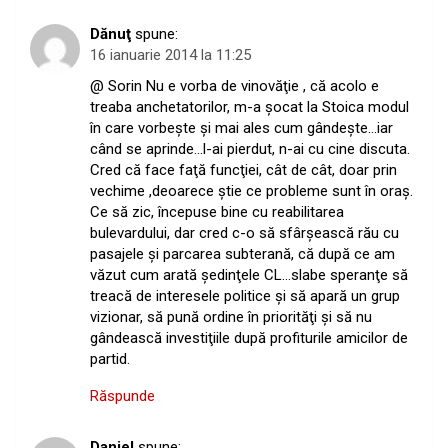
Dănuţ
spune:
16 ianuarie 2014 la 11:25
@ Sorin Nu e vorba de vinovăţie , că acolo e
treaba anchetatorilor, m-a şocat la Stoica modul
în care vorbeşte şi mai ales cum gândeşte…iar
când se aprinde…l-ai pierdut, n-ai cu cine discuta.
Cred că face faţă funcţiei, cât de cât, doar prin
vechime ,deoarece ştie ce probleme sunt în oraş.
Ce să zic, începuse bine cu reabilitarea
bulevardului, dar cred c-o să sfârşească rău cu
pasajele şi parcarea subterană, că după ce am
văzut cum arată şedinţele CL…slabe speranţe să
treacă de interesele politice şi să apară un grup
vizionar, să pună ordine în priorităţi şi să nu
gândească investiţiile după profiturile amicilor de
partid.
Răspunde
Daniel
spune: