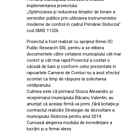
implementarea proiectului
,,Optimizarea şi reducerea timpilor de livrare a
serviciilor publice prin utilizarea instrumentelor
moderne de control in cadrul Primăriei Slobozia”
cod SMIS 11326.
Proiectul a fost realizat cu sprijinul firmei SC
Public Research SRL pentru a se elibera
documentele către cetaţenii municipiului cât mai
corect şi cât mai rapid.Proiectul a costat o
căciulă de bani şi conform celor prezentate in
rapoartele Camerei de Conturi nu a avut efectul
scontat ca timp de răspuns la solicitarea
cetăţeanului.
Culmea este că primarul Stoica Alexandru şi
viceprimarul municipiului Băcanu Valentin, au
anunţat că aceiaşi firmă va primi ,fără licitaţie,şi
contractul realizării Strategiei de dezvoltare a
municipiului Slobozia pentru anul 2014.
Curioasă alegerea modului de incredinţare a
lucrării şi a firmei alese.