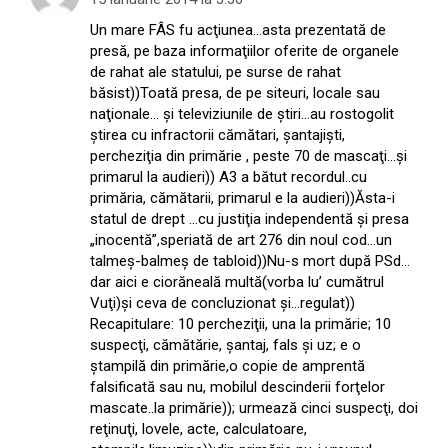
Un mare FÂS fu acţiunea…asta prezentată de
presă, pe baza informaţiilor oferite de organele
de rahat ale statului, pe surse de rahat
băsist))Toată presa, de pe siteuri, locale sau
naţionale… şi televiziunile de ştiri…au rostogolit
ştirea cu infractorii cămătari, şantajişti,
percheziţia din primărie , peste 70 de mascaţi…şi
primarul la audieri)) A3 a bătut recordul..cu
primăria, cămătarii, primarul e la audieri))Ăsta-i
statul de drept …cu justiţia independentă şi presa
„inocentă”,speriată de art 276 din noul cod…un
talmeş-balmeş de tabloid))Nu-s mort după PSd…
dar aici e ciorăneală multă(vorba lu’ cumătrul
Vuţi)şi ceva de concluzionat şi…regulat))
Recapitulare: 10 percheziţii, una la primărie; 10
suspecţi, cămătărie, şantaj, fals şi uz; e o
ştampilă din primărie,o copie de amprentă
falsificată sau nu, mobilul descinderii forţelor
mascate..la primărie)); urmează cinci suspecţi, doi
reţinuţi, lovele, acte, calculatoare,