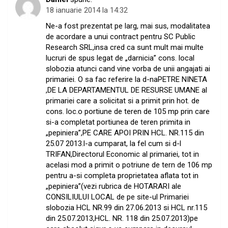
18 ianuarie 2014 la 14:32
Ne-a fost prezentat pe larg, mai sus, modalitatea
de acordare a unui contract pentru SC Public
Research SRL,insa cred ca sunt mult mai multe
lucruri de spus legat de „darnicia” cons. local
slobozia atunci cand vine vorba de unii angajati ai
primariei. O sa fac referire la d-naPETRE NINETA
,DE LA DEPARTAMENTUL DE RESURSE UMANE al
primariei care a solicitat si a primit prin hot. de
cons. loc.o portiune de teren de 105 mp prin care
si-a completat portiunea de teren primita in
„pepiniera”,PE CARE APOI PRIN HCL. NR.115 din
25.07 2013.l-a cumparat, la fel cum si d-l
TRIFAN,Directorul Economic al primariei, tot in
acelasi mod a primit o potriune de tern de 106 mp
pentru a-si completa proprietatea aflata tot in
„pepiniera”(vezi rubrica de HOTARARI ale
CONSILIULUI LOCAL de pe site-ul Primariei
slobozia HCL NR.99 din 27.06.2013 si HCL nr.115
din 25.07.2013,HCL. NR. 118 din 25.07.2013)pe