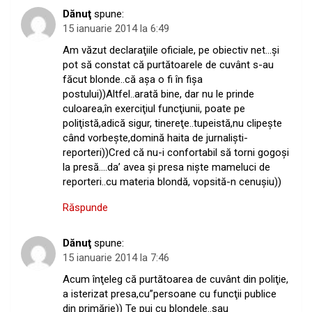
Dănuţ
spune:
15 ianuarie 2014 la 6:49
Am văzut declaraţiile oficiale, pe obiectiv net…şi
pot să constat că purtătoarele de cuvânt s-au
făcut blonde..că aşa o fi în fişa
postului))Altfel..arată bine, dar nu le prinde
culoarea,în exerciţiul funcţiunii, poate pe
poliţistă,adică sigur, tinereţe..tupeistă,nu clipeşte
când vorbeşte,domină haita de jurnalişti-
reporteri))Cred că nu-i confortabil să torni gogoşi
la presă….da’ avea şi presa nişte mameluci de
reporteri..cu materia blondă, vopsită-n cenuşiu))
Răspunde
Dănuţ
spune:
15 ianuarie 2014 la 7:46
Acum înţeleg că purtătoarea de cuvânt din poliţie,
a isterizat presa,cu”persoane cu funcţii publice
din primărie)) Te pui cu blondele..sau