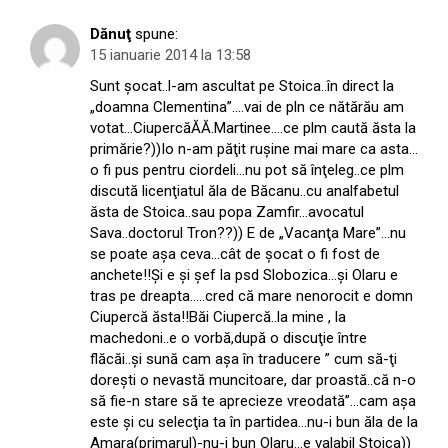
Dănuţ
spune:
15 ianuarie 2014 la 13:58
Sunt şocat..l-am ascultat pe Stoica..în direct la
„doamna Clementina”….vai de pln ce nătărău am
votat…CiupercăĂĂ.Martinee….ce plm caută ăsta la
primărie?))Io n-am păţit ruşine mai mare ca asta…
o fi pus pentru ciordeli…nu pot să înţeleg..ce plm
discută licenţiatul ăla de Băcanu..cu analfabetul
ăsta de Stoica..sau popa Zamfir…avocatul
Sava..doctorul Tron??)) E de „Vacanţa Mare”…nu
se poate aşa ceva…cât de şocat o fi fost de
anchete!!Şi e şi şef la psd Slobozica…şi Olaru e
tras pe dreapta…..cred că mare nenorocit e domn
Ciupercă ăsta!!Băi Ciupercă..la mine , la
machedoni..e o vorbă,după o discuţie între
flăcăi..şi sună cam aşa în traducere ” cum să-ţi
doreşti o nevastă muncitoare, dar proastă..că n-o
să fie-n stare să te aprecieze vreodată”…cam aşa
este şi cu selecţia ta în partidea…nu-i bun ăla de la
Amara(primarul)-nu-i bun Olaru…e valabil Stoica))