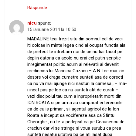
Răspunde
nicu
spune:
15 ianuarie 2014 la 10:50
MADALINE teai trezit situ din somnul cel de veci
iti colcae in minte legea cind ai ocupat functia aia
de prefect te intrebam noi de ce nu tiai facut pe
deplin datoria ca acolo nu erai cel putin scriptic
inregimentat politic acum ai relevatii ai devenit
credincios lui Marinica Cazacu – A N I ce mai zic
despre voi draga cumetre sunteti asa de corecti
ca nu va mai ajunge nici nasturi la camesa , – ma-
i incet pas pe loc ca nu sunteti atit de curati –
vezi discipolul tau cum a inproprietarit morti din
ION ROATA si pe urma au cumparat ei terenurile
ca de eu is primar , sii agentul agricol de la Ion
Roata a inceput sa vocifereze asa ca Sfintu
Gheorghe , nu te-a pedepsit ca pe Ceausescu de
craciun dar vi se stringe si voua surubu ca prea
sunteti nesatui uitativa ba ce ati lasat dupa