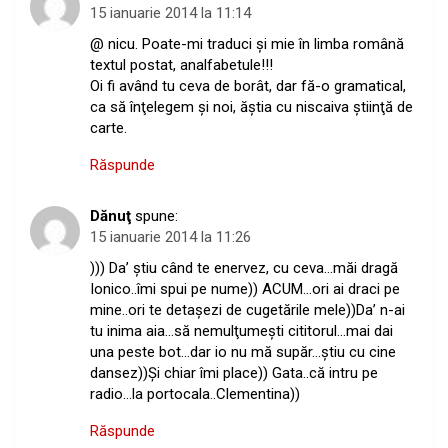
15 ianuarie 2014 la 11:14
@ nicu. Poate-mi traduci şi mie în limba română
textul postat, analfabetule!!!
Oi fi având tu ceva de borât, dar fă-o gramatical,
ca să înţelegem şi noi, ăştia cu niscaiva ştiinţă de
carte.
Răspunde
Dănuţ
spune:
15 ianuarie 2014 la 11:26
))) Da’ ştiu când te enervez, cu ceva…măi dragă
Ionico..îmi spui pe nume)) ACUM…ori ai draci pe
mine..ori te detaşezi de cugetările mele))Da’ n-ai
tu inima aia…să nemulţumeşti cititorul…mai dai
una peste bot…dar io nu mă supăr…ştiu cu cine
dansez))Şi chiar îmi place)) Gata..că intru pe
radio…la portocala..Clementina))
Răspunde