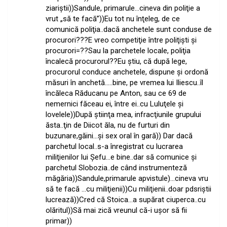
ziariştii))Sandule, primarule…cineva din poliţie a
vrut „să te facă”))Eu tot nu înţeleg, de ce
comunică poliţia..dacă anchetele sunt conduse de
procurori???E vreo competiţie între poliţişti şi
procurori=??Sau la parchetele locale, poliţia
încalecă procurorul??Eu ştiu, că după lege,
procurorul conduce anchetele, dispune şi ordonă
măsuri în anchetă…..bine, pe vremea lui Iliescu..îl
încăleca Răducanu pe Anton, sau ce 69 de
nemernici făceau ei, între ei..cu Luluţele şi
lovelele))După ştiinţa mea, infracţiunile grupului
ăsta..ţin de Diicot ăla, nu de furturi din
buzunare,găini…şi sex oral în gară)) Dar dacă
parchetul local..s-a înregistrat cu lucrarea
miliţienilor lui Şefu…e bine..dar să comunice şi
parchetul Slobozia..de când instrumenteză
măgăria))Sandule,primarule apvistule)…cineva vru
să te facă …cu miliţienii))Cu miliţienii..doar pdsriştii
lucrează))Cred că Stoica…a supărat ciuperca..cu
olăritul))Să mai zică vreunul că-i uşor să fii
primar))