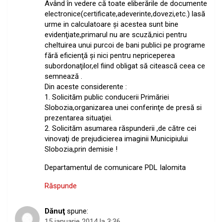
Având în vedere că toate eliberările de documente
electronice(certificate,adeverinte,dovezi,etc.) lasă
urme in calculatoare şi acestea sunt bine
evidenţiate,primarul nu are scuză,nici pentru
cheltuirea unui purcoi de bani publici pe programe
fără eficienţă şi nici pentru nepriceperea
subordonaţilor,el fiind obligat să citească ceea ce
semnează .
Din aceste considerente :
1. Solicităm public conducerii Primăriei
Slobozia,organizarea unei conferinţe de presă si
prezentarea situaţiei.
2. Solicităm asumarea răspunderii ,de către cei
vinovaţi de prejudicierea imaginii Municipiului
Slobozia,prin demisie !
Departamentul de comunicare PDL Ialomita
Răspunde
Dănuţ
spune:
15 ianuarie 2014 la 3:36