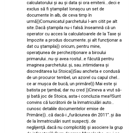
calculatorului şi au şi data şi ora emiterii….deci e
exclus să fi ştampilat Ionaşcu un set de
documente în alb, de ceva timp în
urmă))Comunicatul parchetului l-am citit pe alt
site..Dacă ştampila nu-i falsă..înseamnă că un
operator cu acces la calculatoarele de la Taxe şi
Impozite a produs documente..şi alt funcţionar a
dat cu ştampila)) oricum, pentru mine,
operaţiunea de percheziţionare a biroului
primarului…nu-şi avea rostul…e făcută pentru
imaginea parchetului..şi, sau..intimidarea şi
discreditarea lui Stoica))Sau ancheta e condusă
de un procuror tembel, un azorel cu capul chel…
ce ar muşca de bucă, un primărel)) Mai este şi
batista pe ţambal, dar nu cred ))Cineva a vrut să-
şi bată joc de Stoica, asta-i concluzia mea!!Sunt
convins că lucrătorii de la înmatriculări auto…
cunosc detaliile documentelor emise de
Primărie))…că dacă-i „furăciunea din 2011”..şi ăia
de la înmatriculări sunt suspecţi…de
neglijenţă..dacă nu complicităţi şi asociere la grup