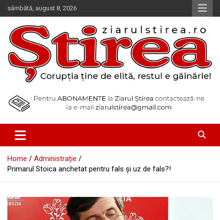
Skip
sâmbătă, august 8, 2026
to
content
Corupția ține de elită, restul e găinărie!
Ziarul Știrea
Home
Administrație
Primarul Stoica anchetat pentru fals și uz de fals?!