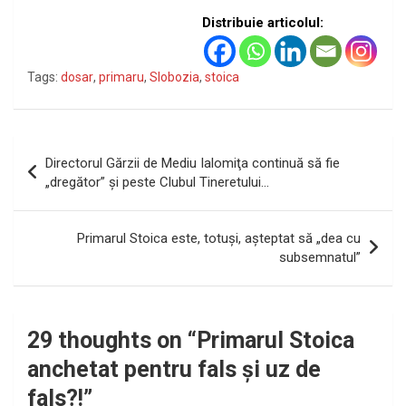
Distribuie articolul:
Tags:
dosar
,
primaru
,
Slobozia
,
stoica
Navigare
Directorul Gărzii de Mediu Ialomiţa continuă să fie
în
„dregător” şi peste Clubul Tineretului…
articole
Primarul Stoica este, totuşi, aşteptat să „dea cu
subsemnatul”
29 thoughts on “
Primarul Stoica
anchetat pentru fals și uz de
fals?!
”