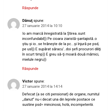
Răspunde
Dănuţ
spune:
27 ianuarie 2014 la 10:10
Io am marcă înregistrată la Ştirea..sunt
inconfundabil)) Pe cioara ziaristă-şantajistă..o
ştiu şi io…se hrăneşte de la pc….şi înjură pe psd,
pe usl)) E supărat săracu’…doi şefi procurori diliţi
în scurt timp)) E greu să-ţi moară două mămici,
mielule negru))
Răspunde
Victor
spune:
27 ianuarie 2014 la 14:14
Defecat (a se citi pensionat) de organe, numitul
,,danut” nu-i decat una din leprele postace ce
sustine psd= mincinosii, hotii, incompetentii.