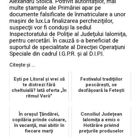
Alexandru Stoica.
Potrivit autorităților, mai
multe ștampile ale Primăriei apar pe
documente falsificate de înmatriculare a unor
mașini de lux.
La finalizarea percheziţiilor,
suspecţii vor fi conduşi la sediul
Inspectoratului de Poliţie al Judeţului Ialomiţa
,
pentru cercetări. În cauză s-a beneficiat de
suportul de specialitate al Direcţiei Operaţiuni
Speciale din cadrul I.G.P.R. şi al D.I.P.I.
Citește și ...
Eşti pe Litoral şi vrei să
Festivalul tradiţiilor
te distrezi fără
pescăreşti, se
cheltuială? Iată oferta „În
desfăşoară la Feteşti
ritmul Verii”
În oraşul Ţăndărei,
Consiliul Judeţean
copilăria prinde culoare,
Ialomiţa a emis o
în vacanţă, mai abitir în
Hotărâre privind
fiecare marţi
preţurile produselor
agricole