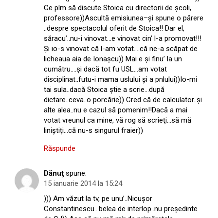
Ce plm să discute Stoica cu directorii de şcoli,
professore))Ascultă emisiunea–şi spune o părere
..despre spectacolul oferit de Stoica!! Dar el,
săracu’..nu-i vinovat…e vinovat cin’ l-a promovat!!!
Şi io-s vinovat că l-am votat….că ne-a scăpat de
licheaua aia de Ionaşcu)) Mai e şi finu’ la un
cumătru….şi dacă tot fu USL…am votat
disciplinat..futu-i mama uslului şi a pnlului))Io-mi
tai sula..dacă Stoica ştie a scrie…după
dictare..ceva..o porcărie)) Cred că de calculator..şi
alte alea..nu e cazul să pomenim!!Dacă a mai
votat vreunul ca mine, vă rog să scrieţi…să mă
liniştiţi…că nu-s singurul fraier))
Răspunde
Dănuţ
spune:
15 ianuarie 2014 la 15:24
))) Am văzut la tv, pe unu’..Nicuşor
Constantinescu…belea de interlop..nu preşedinte