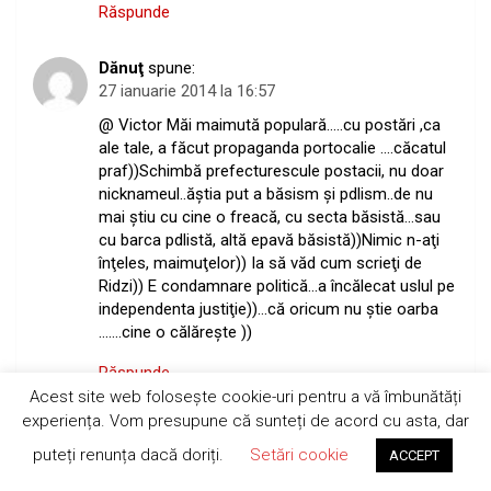
Răspunde
Dănuţ
spune:
27 ianuarie 2014 la 16:57
@ Victor Măi maimută populară…..cu postări ,ca
ale tale, a făcut propaganda portocalie ….căcatul
praf))Schimbă prefecturescule postacii, nu doar
nicknameul..ăştia put a băsism şi pdlism..de nu
mai ştiu cu cine o freacă, cu secta băsistă…sau
cu barca pdlistă, altă epavă băsistă))Nimic n-aţi
înţeles, maimuţelor)) Ia să văd cum scrieţi de
Ridzi)) E condamnare politică…a încălecat uslul pe
independenta justiţie))…că oricum nu ştie oarba
…….cine o călăreşte ))
Răspunde
Acest site web folosește cookie-uri pentru a vă îmbunătăți
experiența. Vom presupune că sunteți de acord cu asta, dar
slobozean
spune:
28 ianuarie 2014 la 21:24
puteți renunța dacă doriți.
Setări cookie
ACCEPT
Daniel nu ai mai revenit! poate ne spui si din ce