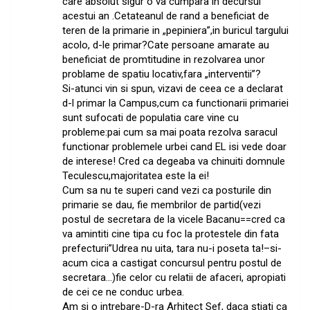
care absolut sigur o va cumpara in decursul
acestui an .Cetateanul de rand a beneficiat de
teren de la primarie in „pepiniera”,in buricul targului
acolo, d-le primar?Cate persoane amarate au
beneficiat de promtitudine in rezolvarea unor
problame de spatiu locativ,fara „interventii”?
Si-atunci vin si spun, vizavi de ceea ce a declarat
d-l primar la Campus,cum ca functionarii primariei
sunt sufocati de populatia care vine cu
probleme:pai cum sa mai poata rezolva saracul
functionar problemele urbei cand EL isi vede doar
de interese! Cred ca degeaba va chinuiti domnule
Teculescu,majoritatea este la ei!
Cum sa nu te superi cand vezi ca posturile din
primarie se dau, fie membrilor de partid(vezi
postul de secretara de la vicele Bacanu==cred ca
va amintiti cine tipa cu foc la protestele din fata
prefecturii”Udrea nu uita, tara nu-i poseta ta!–si-
acum cica a castigat concursul pentru postul de
secretara…)fie celor cu relatii de afaceri, apropiati
de cei ce ne conduc urbea.
Am si o intrebare-D-ra Arhitect Sef, daca stiati ca