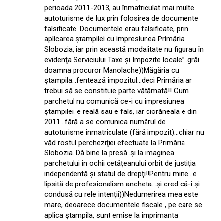
perioada 2011-2013, au înmatriculat mai multe
autoturisme de lux prin folosirea de documente
falsificate. Documentele erau falsificate, prin
aplicarea ştampilei cu impresiunea Primăria
Slobozia, iar prin această modalitate nu figurau în
evidenţa Serviciului Taxe şi Impozite locale”..grăi
doamna procuror Manolache))Măgăria cu
ştampila…fentează impozitul…deci Primăria ar
trebui să se constituie parte vătămată!! Cum
parchetul nu comunică ce-i cu impresiunea
ştampilei, e reală sau e fals, iar ciorăneala e din
2011…fără a se comunica numărul de
autoturisme înmatriculate (fără impozit)…chiar nu
văd rostul percheziţiei efectuate la Primăria
Slobozia. Dă bine la presă..şi la imaginea
parchetului în ochii cetăţeanului orbit de justiţia
independentă şi statul de drepţi!!Pentru mine…e
lipsită de profesionalism ancheta…şi cred că-i şi
condusă cu rele intenţii))Nedumerirea mea este
mare, deoarece documentele fiscale , pe care se
aplica ştampila, sunt emise la imprimanta