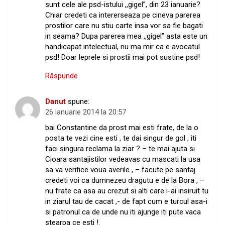
sunt cele ale psd-istului ,,gigel”, din 23 ianuarie?
Chiar credeti ca intererseaza pe cineva parerea
prostilor care nu stiu carte insa vor sa fie bagati
in seama? Dupa parerea mea ,,gigel” asta este un
handicapat intelectual, nu ma mir ca e avocatul
psd! Doar leprele si prostii mai pot sustine psd!
Răspunde
Danut
spune:
26 ianuarie 2014 la 20:57
bai Constantine da prost mai esti frate, de la o
posta te vezi cine esti , te dai singur de gol , iti
faci singura reclama la ziar ? – te mai ajuta si
Cioara santajistilor vedeavas cu mascati la usa
sa va verifice voua averile , – facute pe santaj
credeti voi ca dumnezeu dragutu e de la Bora , –
nu frate ca asa au crezut si alti care i-ai insiruit tu
in ziarul tau de cacat ,- de fapt cum e turcul asa-i
si patronul ca de unde nu iti ajunge iti pute vaca
stearpa ce esti !.