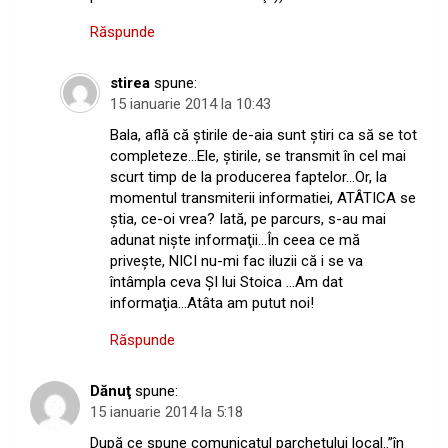
Răspunde
stirea
spune:
15 ianuarie 2014 la 10:43
Bala, află că ştirile de-aia sunt ştiri ca să se tot
completeze…Ele, ştirile, se transmit în cel mai
scurt timp de la producerea faptelor…Or, la
momentul transmiterii informatiei, ATÂTICA se
ştia, ce-oi vrea? Iată, pe parcurs, s-au mai
adunat nişte informaţii…În ceea ce mă
priveşte, NICI nu-mi fac iluzii că i se va
întâmpla ceva ŞI lui Stoica …Am dat
informaţia…Atâta am putut noi!
Răspunde
Dănuţ
spune:
15 ianuarie 2014 la 5:18
După ce spune comunicatul parchetului local..”în