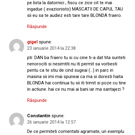
pe lista la datornici , fiscu ce zice cit te mai
ingadue ( evazionisto) MASCATII DE CAPUL TAU
sii eu sa te audiez esti tare tare BLONDA fraero.
Răspunde
gigel
spune:
23 ianuarie 2014 la 22:38
ptr. DAN ba fraero tu si cu cine ti-a dat tita sunteti
nenorociti si nesimtiti nu iti permit sa vorbesti
pentu ca te stiu de cind sugeai (…) in parc in
masina sii imi mai spuneai ca ma si doresti haita
BLONDA hai continua tu sii iti trimit si poze cu tine
in actiune. hai ce nu mai ai bani iar ma santajezi ?
Răspunde
Constantin
spune:
26 ianuarie 2014 la 12:57
De ce permiteti comentatii agramate, un exemplu