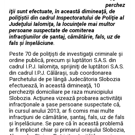
perchez
iţii sunt efectuate,
în această dimineaţă, de
poliţiştii din cadrul Inspectoratului de Poliţie al
Judeţului Ialomiţa, la locuinţele mai multor
persoane suspectate de comiterea
infracţiunilor de şantaj, cămătărie, fals, uz de
fals şi înşelăciune
.
Peste 70 de poliţişti de investigaţii criminale şi
ordine publică, precum şi luptători S.A.S.
din
cadrul I.P.J. Ialomiţa
, sprijiniţi de luptători S.A.S.
din cadrul I.P.J. Călăraşi, sub coordonarea
Parchetului de pe lângă Judecătoria Slobozia
efectuează, în această dimineaţă, 10
percheziţii domiciliare pe raza municipiului
Slobozia. Acţiunea vizează probarea activităţii
infracţionale a şase persoane suspectate că,
în cursul anului 2013, ar fi comis mai multe
infracţiuni de cămătărie, şantaj, fals, uz de fals
şi înşelăciune. Se pare că în această problemă
ar fi implicat chiar și primarul orașului Slobozia,