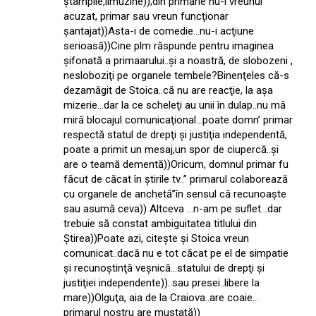
ştampile,limuzine));din primărie nu-i vreunul
acuzat, primar sau vreun funcţionar
şantajat))Asta-i de comedie…nu-i acţiune
serioasă))Cine plm răspunde pentru imaginea
şifonată a primaarului..şi a noastră, de slobozeni ,
nesloboziţi pe organele tembele?Binenţeles că-s
dezamăgit de Stoica..că nu are reacţie, la aşa
mizerie…dar la ce scheleţi au unii în dulap..nu mă
miră blocajul comunicaţional…poate domn’ primar
respectă statul de drepţi şi justiţia independentă,
poate a primit un mesaj,un spor de ciupercă..şi
are o teamă dementă))Oricum, domnul primar fu
făcut de căcat în ştirile tv..” primarul colaborează
cu organele de anchetă”în sensul că recunoaşte
sau asumă ceva)) Altceva …n-am pe suflet…dar
trebuie să constat ambiguitatea titlului din
Ştirea))Poate azi, citeşte şi Stoica vreun
comunicat..dacă nu e tot căcat pe el de simpatie
şi recunoştinţă veşnică…statului de drepţi şi
justiţiei independente))..sau presei..libere la
mare))Olguţa, aia de la Craiova..are coaie…
primarul nostru are mustaţă))