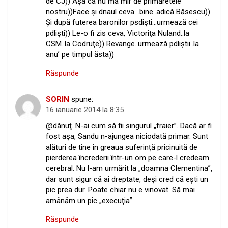
de CJ)) Aşa că nu mă mir de primăretele
nostru))Face şi dnaul ceva ..bine..adică Băsescu))
Şi după futerea baronilor psdişti…urmează cei
pdlişti)) Le-o fi zis ceva, Victoriţa Nuland..la
CSM..la Codruţe)) Revange..urmează pdliştii..la
anu’ pe timpul ăsta))
Răspunde
SORIN
spune:
16 ianuarie 2014 la 8:35
@dănuţ. N-ai cum să fii singurul „fraier”. Dacă ar fi
fost aşa, Sandu n-ajungea niciodată primar. Sunt
alături de tine în greaua suferinţă pricinuită de
pierderea încrederii într-un om pe care-l credeam
cerebral. Nu l-am urmărit la „doamna Clementina”,
dar sunt sigur că ai dreptate, deşi cred că eşti un
pic prea dur. Poate chiar nu e vinovat. Să mai
amânăm un pic „execuţia”.
Răspunde