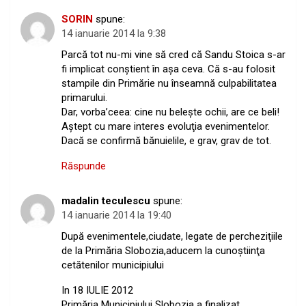
SORIN
spune:
14 ianuarie 2014 la 9:38
Parcă tot nu-mi vine să cred că Sandu Stoica s-ar
fi implicat conştient în aşa ceva. Că s-au folosit
stampile din Primărie nu înseamnă culpabilitatea
primarului.
Dar, vorba’ceea: cine nu beleşte ochii, are ce beli!
Aştept cu mare interes evoluţia evenimentelor.
Dacă se confirmă bănuielile, e grav, grav de tot.
Răspunde
madalin teculescu
spune:
14 ianuarie 2014 la 19:40
După evenimentele,ciudate, legate de percheziţiile
de la Primăria Slobozia,aducem la cunoştiinţa
cetătenilor municipiului
In 18 IULIE 2012
Primăria Municipiului Slobozia a finalizat