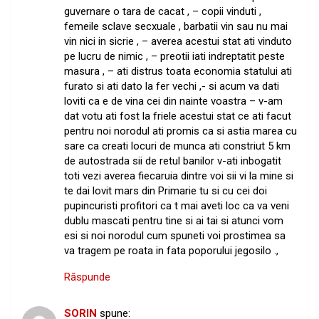
guvernare o tara de cacat , – copii vinduti ,
femeile sclave secxuale , barbatii vin sau nu mai
vin nici in sicrie , – averea acestui stat ati vinduto
pe lucru de nimic , – preotii iati indreptatit peste
masura , – ati distrus toata economia statului ati
furato si ati dato la fer vechi ,- si acum va dati
loviti ca e de vina cei din nainte voastra – v-am
dat votu ati fost la friele acestui stat ce ati facut
pentru noi norodul ati promis ca si astia marea cu
sare ca creati locuri de munca ati constriut 5 km
de autostrada sii de retul banilor v-ati inbogatit
toti vezi averea fiecaruia dintre voi sii vi la mine si
te dai lovit mars din Primarie tu si cu cei doi
pupincuristi profitori ca t mai aveti loc ca va veni
dublu mascati pentru tine si ai tai si atunci vom
esi si noi norodul cum spuneti voi prostimea sa
va tragem pe roata in fata poporului jegosilo .,
Răspunde
SORIN
spune: