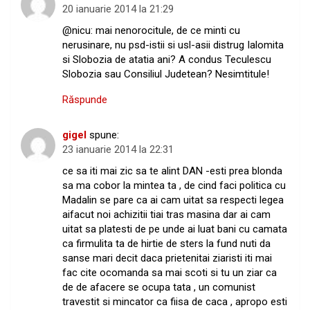
20 ianuarie 2014 la 21:29
@nicu: mai nenorocitule, de ce minti cu
nerusinare, nu psd-istii si usl-asii distrug Ialomita
si Slobozia de atatia ani? A condus Teculescu
Slobozia sau Consiliul Judetean? Nesimtitule!
Răspunde
gigel
spune:
23 ianuarie 2014 la 22:31
ce sa iti mai zic sa te alint DAN -esti prea blonda
sa ma cobor la mintea ta , de cind faci politica cu
Madalin se pare ca ai cam uitat sa respecti legea
aifacut noi achizitii tiai tras masina dar ai cam
uitat sa platesti de pe unde ai luat bani cu camata
ca firmulita ta de hirtie de sters la fund nuti da
sanse mari decit daca prietenitai ziaristi iti mai
fac cite ocomanda sa mai scoti si tu un ziar ca
de de afacere se ocupa tata , un comunist
travestit si mincator ca fiisa de caca , apropo esti