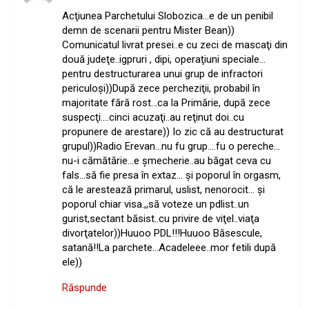
Acţiunea Parchetului Slobozica…e de un penibil
demn de scenarii pentru Mister Bean))
Comunicatul livrat presei..e cu zeci de mascaţi din
două judeţe..igpruri , dipi, operaţiuni speciale…
pentru destructurarea unui grup de infractori
periculoşi))După zece percheziţii, probabil în
majoritate fără rost…ca la Primărie, după zece
suspecţi….cinci acuzaţi..au reţinut doi..cu
propunere de arestare)) Io zic că au destructurat
grupul))Radio Erevan…nu fu grup….fu o pereche…
nu-i cămătărie…e şmecherie..au băgat ceva cu
fals…să fie presa în extaz… şi poporul în orgasm,
că le arestează primarul, uslist, nenorocit… şi
poporul chiar visa.,,să voteze un pdlist..un
gurist,sectant băsist..cu privire de viţel..viaţa
divorţatelor))Huuoo PDL!!!Huuoo Băsescule,
satană!!La parchete…Acadeleee..mor fetili după
ele))
Răspunde