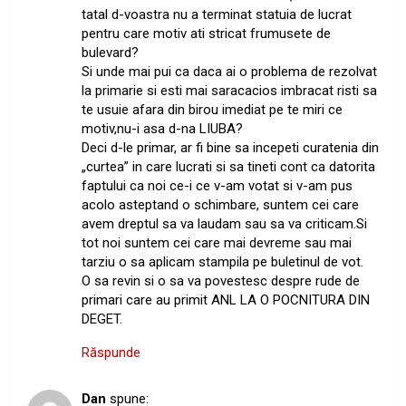
tatal d-voastra nu a terminat statuia de lucrat
pentru care motiv ati stricat frumusete de
bulevard?
Si unde mai pui ca daca ai o problema de rezolvat
la primarie si esti mai saracacios imbracat risti sa
te usuie afara din birou imediat pe te miri ce
motiv,nu-i asa d-na LIUBA?
Deci d-le primar, ar fi bine sa incepeti curatenia din
„curtea” in care lucrati si sa tineti cont ca datorita
faptului ca noi ce-i ce v-am votat si v-am pus
acolo asteptand o schimbare, suntem cei care
avem dreptul sa va laudam sau sa va criticam.Si
tot noi suntem cei care mai devreme sau mai
tarziu o sa aplicam stampila pe buletinul de vot.
O sa revin si o sa va povestesc despre rude de
primari care au primit ANL LA O POCNITURA DIN
DEGET.
Răspunde
Dan
spune: