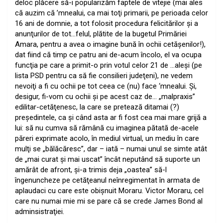
deloc plăcere să-i popularizăm faptele de vitejie (mai ales
că auzim că ’mnealui, ca mai toţi primarii, pe perioada celor
16 ani de domnie, a tot folosit procedura felicitărilor şi a
anunţurilor de tot…felul, plătite de la bugetul Primăriei
Amara, pentru a avea o imagine bună în ochii cetăşenilor!),
dat fiind că timp ce patru ani de-acum încolo, el va ocupa
funcţia pe care a primit-o prin votul celor 21 de …aleşi (pe
lista PSD pentru ca să fie consilieri judeţeni), ne vedem
nevoiţi a fi cu ochii pe tot ceea ce (nu) face ‘mnealui. Şi,
desigur, fi-vom cu ochii şi pe acest caz de… „malpraxis”
edilitar-cetăţenesc, la care se pretează ditamai (?)
preşedintele, ca şi când asta ar fi fost cea mai mare grijă a
lui: să nu cumva să rămână cu imaginea pătată de-acele
păreri exprimate acolo, în mediul virtual, un mediu în care
mulţi se „bălăcăresc”, dar – iată – numai unul se simte atât
de „mai curat şi mai uscat” încât neputând să suporte un
amărât de afront, şi-a trimis deja „oastea” să-l
îngenuncheze pe cetăţeanul neînregimentat în armata de
aplaudaci cu care este obişnuit Moraru. Victor Moraru, cel
care nu numai mie mi se pare că se crede James Bond al
adminsistraţiei.