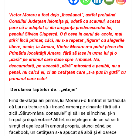
Victor Moraru a fost deja „înscăunat”, astfel preluând
Consiliul Judeţean Ialomiţa şi, odată cu scaunul, acesta
pare că a adoptat şi din aroganţa predecesorului lui,
penalul Silvian Ciupercă. O fi ceva în aerul de-acolo, mai
ştii?! Încă primar, căci, nu s-a repetat „figura” cu alegerile
libere, acolo, la Amara, Victor Moraru n-a putut pleca din
Primăria localităţii Amara, fără să lase în urma lui şi o
„dâră” pe drumul care duce spre Tribunal. Nu,
deocamdată, pe-această „dâră” mirosind a penibil, nu a
penal, nu calcă el, ci un cetăţean care „s-a pus în gură” cu
primarul care este!
Derularea faptelor de… „vitejie”
Fiind de-atâţia ani primar, lui Moraru i-o fi intrat în tărtăcuţă
că Lui nu trebuie să-i treacă nimeni pe dinainte fără să-i
zică „Sărut-mâna, conaşule!” şi să i se şi închine, şi-n
timpul şi după votare! Altfel, nu înţelegem de ce să se fi
simţit el aşa lezat în amorul propriu, atunci când, pe
facebook, un cetăţean s-a apucat să aibă şi el oarece