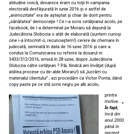
atitudine civică, deoarece eram cu toţii în campania
electorală desfăşurată în iunie 2016 şi o astfel de
„animozitate” era de aşteptat şi chiar de dorit pentru
„sănătatea” democraţie ! Ce i-a scris cetăţeanul acolo, pe
facebook, de l-a determinat pe Moraru să depună la
Judecătoria Slobozia o atât de elaborată (suntem curioşi
cine i-a întocmit-o, recunoaştem!) cerere de chemare în
judecată, semnată în data de 16 iunie 2016 şi care a
condus la Comunicarea cu referire la dosarul nr.
3433/312/2016, emisă în 28 iunie, dispre Judecătoria
Slobozia către cetăţean ? Păi, fiindcă am învăţat (după
atâtea procese cu de-alde Moraru!) să „lucrăm cu
materialul clientului” , azi procedăm ca Victor Ponta, dând
copy paste pe ce stă scris negru pe alb acolo,
printre
motive…
„
În fapt,
încă din
anul 2000
până în
prezent