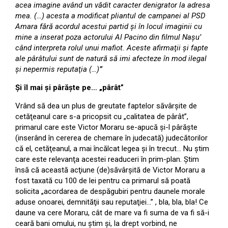
acea imagine având un vădit caracter denigrator la adresa
mea. (…) acesta a modificat pliantul de campanei al PSD
Amara fără acordul acestui partid şi în locul imaginii cu
mine a inserat poza actorului Al Pacino din filmul Naşu’
când interpreta rolul unui mafiot. Aceste afirmaţii şi fapte
ale pârâtului sunt de natură să imi afecteze în mod ilegal
şi nepermis reputaţia (…)
”
Şi îl mai şi pârăşte pe… „pârât”
Vrând să dea un plus de greutate faptelor săvârşite de
cetăţeanul care s-a pricopsit cu „calitatea de pârât”,
primarul care este Victor Moraru se-apucă şi-l pârăşte
(inserând în cererea de chemare în judecată) judecătorilor
că el, cetăţeanul, a mai încălcat legea şi în trecut… Nu ştim
care este relevanţa acestei readuceri în prim-plan. Ştim
însă că această acţiune (de)săvârşită de Victor Moraru a
fost taxată cu 100 de lei pentru ca primarul să poată
solicita „acordarea de despăgubiri pentru daunele morale
aduse onoarei, demnităţii sau reputaţiei…” , bla, bla, bla! Ce
daune va cere Moraru, cât de mare va fi suma de va fi să-i
ceară bani omului, nu ştim şi, la drept vorbind, ne