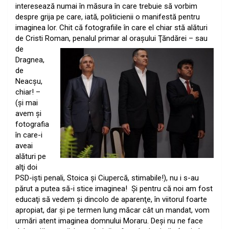
interesează numai în măsura în care trebuie să vorbim
despre grija pe care, iată, politicienii o manifestă pentru
imaginea lor. Chit că fotografiile în care el chiar stă alături
de Cristi Roman, penalul primar al oraşului Ţăndărei – sau
de
Dragnea,
de
Neacşu,
chiar! –
(şi mai
avem şi
fotografia
în care-i
aveai
alături pe
alţi doi
PSD-işti penali, Stoica şi Ciupercă, stimabile!), nu i s-au
părut a putea să-i stice imaginea! Şi pentru că noi am fost
educaţi să vedem şi dincolo de aparenţe, în viitorul foarte
apropiat, dar şi pe termen lung măcar cât un mandat, vom
urmări atent imaginea domnului Moraru. Deşi nu ne face