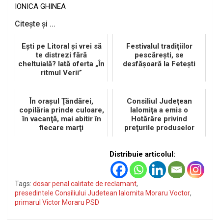
IONICA GHINEA
Citește și ...
Eşti pe Litoral şi vrei să
Festivalul tradiţiilor
te distrezi fără
pescăreşti, se
cheltuială? Iată oferta „În
desfăşoară la Feteşti
ritmul Verii”
În oraşul Ţăndărei,
Consiliul Judeţean
copilăria prinde culoare,
Ialomiţa a emis o
în vacanţă, mai abitir în
Hotărâre privind
fiecare marţi
preţurile produselor
agricole
Distribuie articolul:
Tags:
dosar penal calitate de reclamant
,
presedintele Consiliului Judetean Ialomita Moraru Voctor
,
primarul Victor Moraru PSD