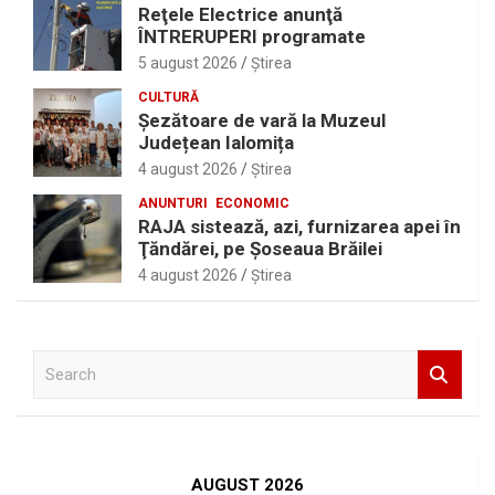
Reţele Electrice anunţă
ÎNTRERUPERI programate
5 august 2026
Ştirea
CULTURĂ
Șezătoare de vară la Muzeul
Județean Ialomița
4 august 2026
Ştirea
ANUNTURI
ECONOMIC
RAJA sistează, azi, furnizarea apei în
Ţăndărei, pe Şoseaua Brăilei
4 august 2026
Ştirea
S
e
a
r
c
h
AUGUST 2026