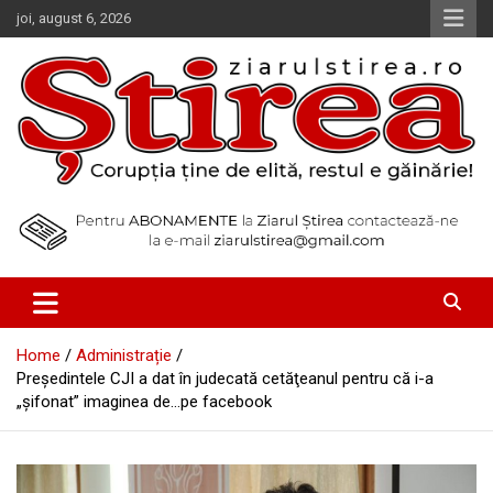
Skip
joi, august 6, 2026
to
content
Corupția ține de elită, restul e găinărie!
Ziarul Știrea
Home
Administrație
Preşedintele CJI a dat în judecată cetăţeanul pentru că i-a
„şifonat” imaginea de…pe facebook