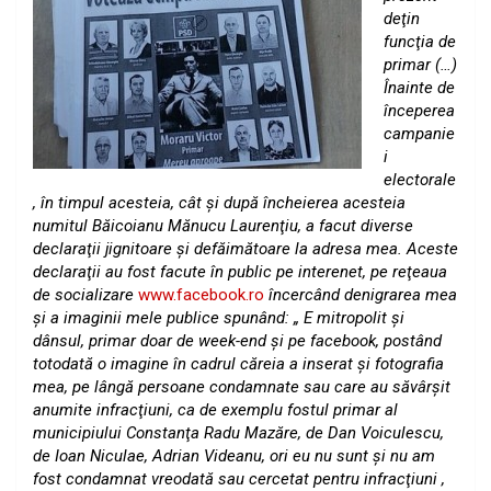
deţin
funcţia de
primar (…)
Înainte de
începerea
campanie
i
electorale
, în timpul acesteia, cât şi după încheierea acesteia
numitul Băicoianu Mănucu Laurenţiu, a facut diverse
declaraţii jignitoare şi defăimătoare la adresa mea. Aceste
declaraţii au fost facute în public pe interenet, pe reţeaua
de socializare
www.facebook.ro
încercând denigrarea mea
şi a imaginii mele publice spunând: „ E mitropolit şi
dânsul, primar doar de week-end şi pe facebook, postând
totodată o imagine în cadrul căreia a inserat şi fotografia
mea, pe lângă persoane condamnate sau care au săvârşit
anumite infracţiuni, ca de exemplu fostul primar al
municipiului Constanţa Radu Mazăre, de Dan Voiculescu,
de Ioan Niculae, Adrian Videanu, ori eu nu sunt şi nu am
fost condamnat vreodată sau cercetat pentru infracţiuni ,