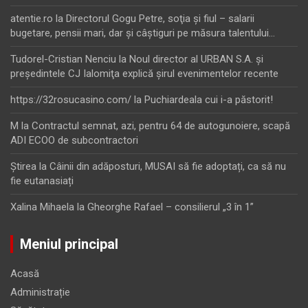
atentie.ro
la
Directorul Gogu Petre, soţia şi fiul – salarii
bugetare, pensii mari, dar şi câştiguri pe măsura talentului…
Tudorel-Cristian Nenciu
la
Noul director al URBAN S.A. şi
preşedintele CJ Ialomiţa explică şirul evenimentelor recente
https://32rosucasino.com/
la
Puchiardeala cui i-a păstorit!
M
la
Contractul semnat, azi, pentru 64 de autogunoiere, scapă
ADI ECOO de subcontractori
Ştirea
la
Câinii din adăposturi, MUSAI să fie adoptați, ca să nu
fie eutanasiați
Xalina Mihaela
la
Gheorghe Rafael – consilierul „3 în 1”
Meniul principal
Acasă
Administrație