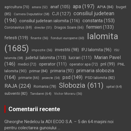
apa
(197)
anaf
(105)
APIA
(84)
buget
agricultura
(70)
amara
(52)
consiliul judetean
CJI
(127)
(85)
Camera Deputatilor
(58)
(194)
constanta
(153)
consiliul judetean ialomita
(116)
fermieri
(133)
Coronavirus
(69)
Dragos Soare
(66)
director
(51)
Ialomita
fetesti
(119)
fonduri europene
(60)
finante
(56)
(1685)
investitii
(98)
IPJ Ialomita
(96)
impozite
(56)
ISU
Marian Pavel
judetul Ialomita
(113)
lucrari
(111)
Ialomita
(58)
(146)
operator
(111)
pnl
(99)
PNL
medici
(72)
operator apa
(72)
primaria slobozia
Ialomita
(90)
primaria
(93)
primar
(84)
(164)
psd
(149)
PSD Ialomita
(82)
primarie
(66)
proiecte
(54)
Slobozia
(611)
RAJA
(224)
Romania
(78)
spital
(64)
subventii
(82)
Tandarei
(64)
Victor Moraru
(56)
Comentarii recente
Gheorghe Nedelcu
la
ADI ECOO S.A. – 5 din 64 maşini noi
pentru colectarea gunoiului …