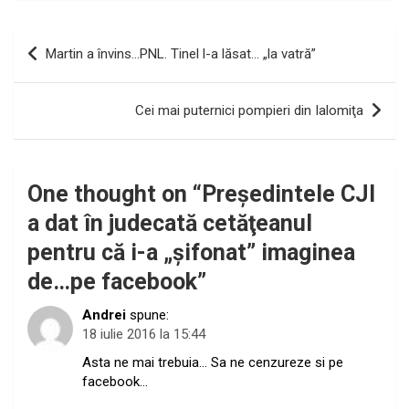
Navigare
Martin a învins…PNL. Tinel l-a lăsat… „la vatră”
în
articole
Cei mai puternici pompieri din Ialomiţa
One thought on “
Preşedintele CJI
a dat în judecată cetăţeanul
pentru că i-a „şifonat” imaginea
de…pe facebook
”
Andrei
spune:
18 iulie 2016 la 15:44
Asta ne mai trebuia… Sa ne cenzureze si pe
facebook…