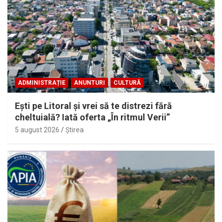
ADMINISTRAȚIE
ANUNTURI
CULTURĂ
Eşti pe Litoral şi vrei să te distrezi fără
cheltuială? Iată oferta „În ritmul Verii”
5 august 2026
Ştirea