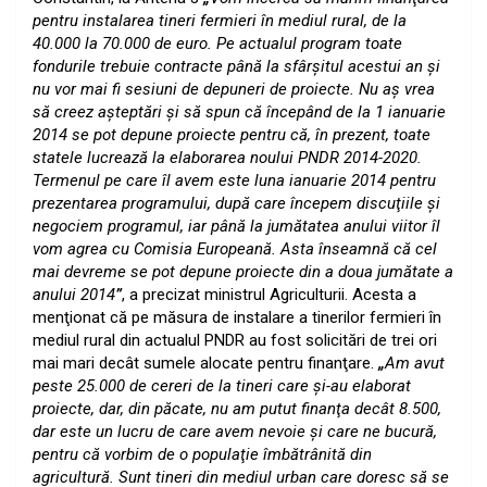
pentru instalarea tineri fermieri în mediul rural, de la
40.000 la 70.000 de euro. Pe actualul program toate
fondurile trebuie contracte până la sfârşitul acestui an şi
nu vor mai fi sesiuni de depuneri de proiecte. Nu aş vrea
să creez aşteptări şi să spun că începând de la 1 ianuarie
2014 se pot depune proiecte pentru că, în prezent, toate
statele lucrează la elaborarea noului PNDR 2014-2020.
Termenul pe care îl avem este luna ianuarie 2014 pentru
prezentarea programului, după care începem discuţiile şi
negociem programul, iar până la jumătatea anului viitor îl
vom agrea cu Comisia Europeană. Asta înseamnă că cel
mai devreme se pot depune proiecte din a doua jumătate a
anului 2014
”
, a precizat ministrul Agriculturii.
Acesta a
menţionat că pe măsura de instalare a tinerilor fermieri în
mediul rural din actualul PNDR au fost solicitări de trei ori
mai mari decât sumele alocate pentru finanţare.
„
Am avut
peste 25.000 de cereri de la tineri care şi-au elaborat
proiecte, dar, din păcate, nu am putut finanţa decât 8.500,
dar este un lucru de care avem nevoie şi care ne bucură,
pentru că vorbim de o populaţie îmbătrânită din
agricultură. Sunt tineri din mediul urban care doresc să se