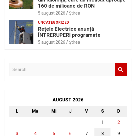
160 de milioane de RON
5 august 2026
Ştirea
UNCATEGORIZED
Reţele Electrice anunţă
ÎNTRERUPERI programate
5 august 2026
Ştirea
S
e
a
r
c
h
AUGUST 2026
L
Ma
Mi
J
V
S
D
1
2
3
4
5
6
7
8
9