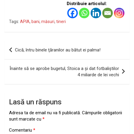
Distribuie articolul:
Tags:
APIA
,
bani
,
măsuri
,
tineri
Navigare
Cică, întru binele ţăranilor au bătut ei palma!
în
articole
Înainte să se aprobe bugetul, Stoica a şi dat fotbaliştilor
4 miliarde de lei vechi
Lasă un răspuns
Adresa ta de email nu va fi publicată.
Câmpurile obligatorii
sunt marcate cu
*
Comentariu
*