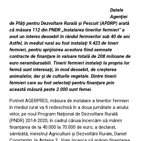
Datele
Agenţiei
de Plăţi pentru Dezvoltare Rurală şi Pescuit (APDRP) arată
că măsura 112 din PNDR „Instalarea tinerilor fermieri” a
avut un interes deosebit în rândul fermierilor sub 40 de ani.
Astfel, în mediul rural au fost instalaţi 9.423 de tineri
fermieri, pentru sprijinirea acestora fiind semnate
contracte de finanţare în valoare totală de 208 milioane de
euro nerambursabili. Tinerii fermieri instalaţi la propria lor
fermă sunt interesaţi, în mod deosebit, de creşterea
animalelor, dar şi de culturile vegetale. Dintre tinerii
fermieri care au fost selectaţi pentru finanţare prin
această măsură peste 2.000 sunt femei.
Potrivit
AGERPRES
, măsura de instalare a tinerilor fermieri
în mediul rural va fi redeschisă în a doua jumătate a anului
viitor, pe noul Program Naţional de Dezvoltare Rurală
(PNDR) 2014-2020, în cadrul căruia încercăm să mărim
finanţarea de la 40.000 la 70.000 de euro, a declarat,
sâmbătă, ministrul Agriculturii şi Dezvoltării Rurale, Daniel
Constantin, la Antena 3
„
Vom încerca să mărim finanţarea