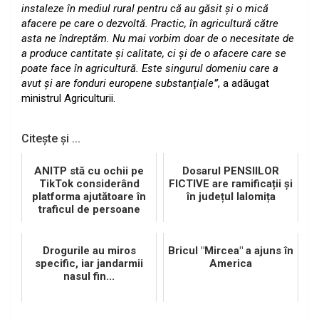
instaleze în mediul rural pentru că au găsit şi o mică
afacere pe care o dezvoltă. Practic, în agricultură către
asta ne îndreptăm. Nu mai vorbim doar de o necesitate de
a produce cantitate şi calitate, ci şi de o afacere care se
poate face în agricultură. Este singurul domeniu care a
avut şi are fonduri europene substanţiale
”
, a adăugat
ministrul Agriculturii.
Citește și ...
ANITP stă cu ochii pe
Dosarul PENSIILOR
TikTok considerând
FICTIVE are ramificații și
platforma ajutătoare în
în județul Ialomița
traficul de persoane
Drogurile au miros
Bricul "Mircea" a ajuns în
specific, iar jandarmii
America
nasul fin...