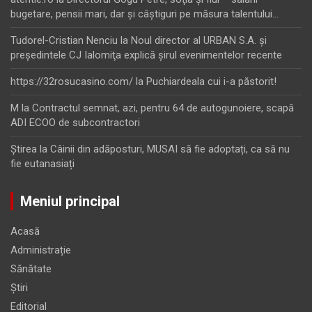
bugetare, pensii mari, dar şi câştiguri pe măsura talentului…
Tudorel-Cristian Nenciu
la
Noul director al URBAN S.A. şi
preşedintele CJ Ialomiţa explică şirul evenimentelor recente
https://32rosucasino.com/
la
Puchiardeala cui i-a păstorit!
M
la
Contractul semnat, azi, pentru 64 de autogunoiere, scapă
ADI ECOO de subcontractori
Ştirea
la
Câinii din adăposturi, MUSAI să fie adoptați, ca să nu
fie eutanasiați
Meniul principal
Acasă
Administrație
Sănătate
Știri
Editorial