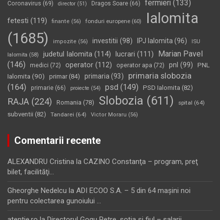
fermieri
(133)
Coronavirus
(69)
Dragos Soare
(66)
director
(51)
Ialomita
fetesti
(119)
fonduri europene
(60)
finante
(56)
(1685)
investitii
(98)
IPJ Ialomita
(96)
impozite
(56)
ISU
Marian Pavel
judetul Ialomita
(114)
lucrari
(111)
Ialomita
(58)
(146)
operator
(112)
pnl
(99)
PNL
medici
(72)
operator apa
(72)
primaria slobozia
Ialomita
(90)
primaria
(93)
primar
(84)
(164)
psd
(149)
PSD Ialomita
(82)
primarie
(66)
proiecte
(54)
Slobozia
(611)
RAJA
(224)
Romania
(78)
spital
(64)
subventii
(82)
Tandarei
(64)
Victor Moraru
(56)
Comentarii recente
ALEXANDRU Cristina
la
CAZINO Constanţa – program, preţ
bilet, facilităţi…
Gheorghe Nedelcu
la
ADI ECOO S.A. – 5 din 64 maşini noi
pentru colectarea gunoiului …
atentie.ro
la
Directorul Gogu Petre, soţia şi fiul – salarii