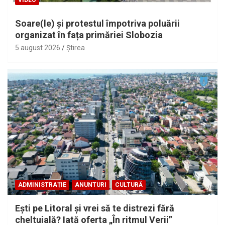
Soare(le) și protestul împotriva poluării
organizat în fața primăriei Slobozia
5 august 2026
Ştirea
ADMINISTRAȚIE
ANUNTURI
CULTURĂ
Eşti pe Litoral şi vrei să te distrezi fără
cheltuială? Iată oferta „În ritmul Verii”