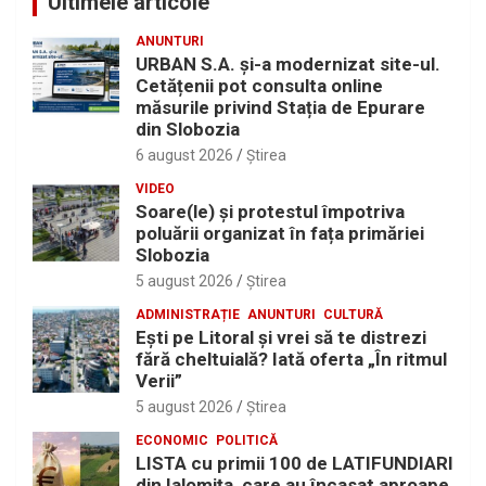
Ultimele articole
ANUNTURI
URBAN S.A. și-a modernizat site-ul.
Cetățenii pot consulta online
măsurile privind Stația de Epurare
din Slobozia
6 august 2026
Ştirea
VIDEO
Soare(le) și protestul împotriva
poluării organizat în fața primăriei
Slobozia
5 august 2026
Ştirea
ADMINISTRAȚIE
ANUNTURI
CULTURĂ
Eşti pe Litoral şi vrei să te distrezi
fără cheltuială? Iată oferta „În ritmul
Verii”
5 august 2026
Ştirea
ECONOMIC
POLITICĂ
LISTA cu primii 100 de LATIFUNDIARI
din Ialomiţa, care au încasat aproape