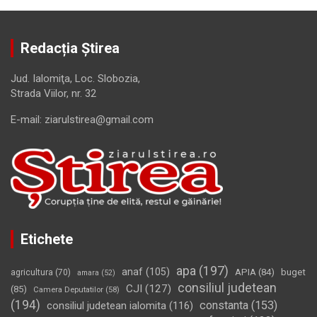
Redacția Știrea
Jud. Ialomiţa, Loc. Slobozia,
Strada Viilor, nr. 32
E-mail: ziarulstirea@gmail.com
Etichete
apa
(197)
anaf
(105)
APIA
(84)
buget
agricultura
(70)
amara
(52)
consiliul judetean
CJI
(127)
(85)
Camera Deputatilor
(58)
(194)
constanta
(153)
consiliul judetean ialomita
(116)