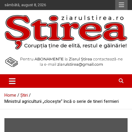
Skip
sâmbătă, august 8, 2026
to
content
Corupția ține de elită, restul e găinărie!
Ziarul Știrea
Home
Știri
Ministrul agriculturii „cloceşte” încă o serie de tineri fermieri