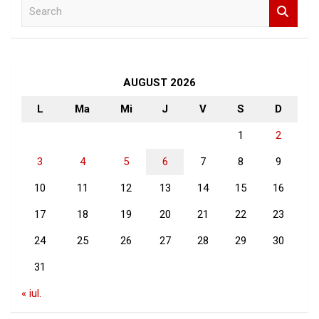
S
e
a
r
c
h
AUGUST 2026
L
Ma
Mi
J
V
S
D
1
2
3
4
5
6
7
8
9
10
11
12
13
14
15
16
17
18
19
20
21
22
23
24
25
26
27
28
29
30
31
« iul.