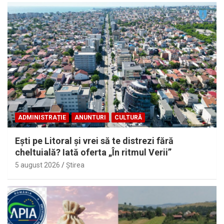
ADMINISTRAȚIE
ANUNTURI
CULTURĂ
Eşti pe Litoral şi vrei să te distrezi fără
cheltuială? Iată oferta „În ritmul Verii”
5 august 2026
Ştirea