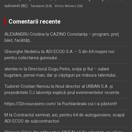
subventii
(82)
Tandarei
(64)
Victor Moraru
(56)
Comentarii recente
ALEXANDRU Cristina
la
CAZINO Constanţa – program, preţ
bilet, facilităţi…
Gheorghe Nedelcu
la
ADI ECOO S.A. – 5 din 64 maşini noi
pentru colectarea gunoiului …
atentie.ro
la
Directorul Gogu Petre, soţia şi fiul – salarii
bugetare, pensii mari, dar şi câştiguri pe măsura talentului…
Tudorel-Cristian Nenciu
la
Noul director al URBAN S.A. şi
preşedintele CJ Ialomiţa explică şirul evenimentelor recente
https://32rosucasino.com/
la
Puchiardeala cui i-a păstorit!
M
la
Contractul semnat, azi, pentru 64 de autogunoiere, scapă
ADI ECOO de subcontractori