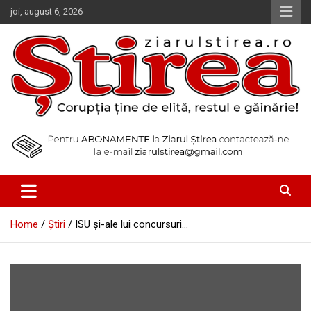
Skip
joi, august 6, 2026
to
content
Corupția ține de elită, restul e găinărie!
Ziarul Știrea
Home
Știri
ISU şi-ale lui concursuri…