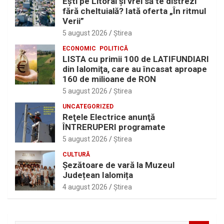
Eşti pe Litoral şi vrei să te distrezi
fără cheltuială? Iată oferta „În ritmul
Verii”
5 august 2026
Ştirea
ECONOMIC
POLITICĂ
LISTA cu primii 100 de LATIFUNDIARI
din Ialomiţa, care au încasat aproape
160 de milioane de RON
5 august 2026
Ştirea
UNCATEGORIZED
Reţele Electrice anunţă
ÎNTRERUPERI programate
5 august 2026
Ştirea
CULTURĂ
Șezătoare de vară la Muzeul
Județean Ialomița
4 august 2026
Ştirea