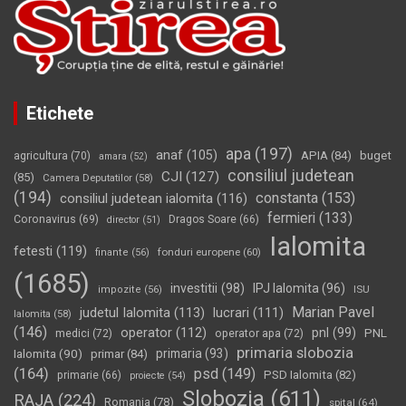
Etichete
apa
(197)
anaf
(105)
APIA
(84)
buget
agricultura
(70)
amara
(52)
consiliul judetean
CJI
(127)
(85)
Camera Deputatilor
(58)
(194)
constanta
(153)
consiliul judetean ialomita
(116)
fermieri
(133)
Coronavirus
(69)
Dragos Soare
(66)
director
(51)
Ialomita
fetesti
(119)
fonduri europene
(60)
finante
(56)
(1685)
investitii
(98)
IPJ Ialomita
(96)
impozite
(56)
ISU
Marian Pavel
judetul Ialomita
(113)
lucrari
(111)
Ialomita
(58)
(146)
operator
(112)
pnl
(99)
PNL
medici
(72)
operator apa
(72)
primaria slobozia
Ialomita
(90)
primaria
(93)
primar
(84)
(164)
psd
(149)
PSD Ialomita
(82)
primarie
(66)
proiecte
(54)
Slobozia
(611)
RAJA
(224)
Romania
(78)
spital
(64)