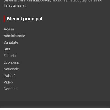
Ştirea
la
Câinii din adăposturi, MUSAI să fie adoptați, ca să nu
fie eutanasiați
Meniul principal
Acasă
Administrație
Sănătate
Știri
Editorial
Economic
Naționale
Politică
Video
Contact