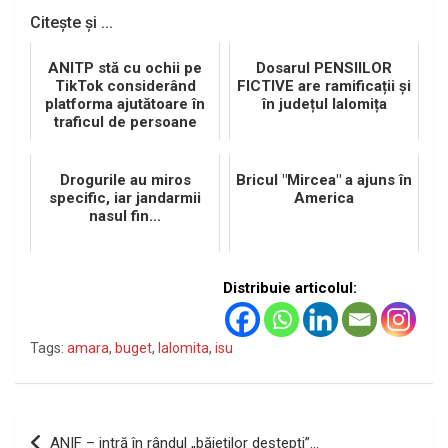
Citește și ...
ANITP stă cu ochii pe
Dosarul PENSIILOR
TikTok considerând
FICTIVE are ramificații și
platforma ajutătoare în
în județul Ialomița
traficul de persoane
Drogurile au miros
Bricul "Mircea" a ajuns în
specific, iar jandarmii
America
nasul fin...
Distribuie articolul:
Tags:
amara
,
buget
,
Ialomita
,
isu
Navigare
ANIF – intră în rândul „băieţilor deştepţi”…