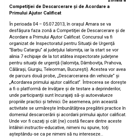
zonală a
Competiţiei de Descarcerare şi de Acordare a
Primului Ajutor Calificat
În perioada 04 – 05.07.2013, în oraşul Amara se va
desfăşura faza zonă a Competiţiei de Descarcerare şi de
Acordare a Primului Ajutor Calificat. Concursul va fi
organizat de Inspectoratul pentru Situaţii de Urgenţă
“Barbu Catargiu” al judeţului Ialomiţa, iar la start se vor
alinia 7 echipaje de la tot atâtea inspectorate judeţene
pentru situaţii de urgenţă (Ialomiţa, Dâmboviţa, Prahova,
Călăraşi, Giurgiu, Teleorman, Bucureşti). Acestea vor avea
de parcurs două probe, „Descarcerarea din vehicule” şi
„Acordarea primului ajutor calificat”.
Întrecerea se doreşte
a fi o platformă de învăţare şi de testare a deprinderilor,
unde participanţii sunt încurajaţi să-şi autoevalueze
propriile practici şi tehnici. De asemenea, prin această
activitate se urmăreşte îmbunătăţirea pregătirii practice în
domeniul descarcerării şi acordarii primului ajutor calificat.
Unde vor fi cazaţi şi cât (ne) costă fiecare dintre aceste
întâlniri instructiv-educative, nimeni nu spune, toţi
aşteptându-se ca pe nimeni să nu intereseze…