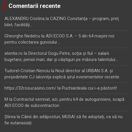
Comentarii recente
ALEXANDRU Cristina
la
CAZINO Constanţa – program, preţ
bilet, facilităţi…
Gheorghe Nedelcu
la
ADI ECOO S.A. – 5 din 64 maşini noi
pentru colectarea gunoiului …
atentie.ro
la
Directorul Gogu Petre, soţia şi fiul – salarii
bugetare, pensii mari, dar şi câştiguri pe măsura talentului…
Tudorel-Cristian Nenciu
la
Noul director al URBAN S.A. şi
preşedintele CJ Ialomiţa explică şirul evenimentelor recente
https://32rosucasino.com/
la
Puchiardeala cui i-a păstorit!
M
la
Contractul semnat, azi, pentru 64 de autogunoiere, scapă
ADI ECOO de subcontractori
Ştirea
la
Câinii din adăposturi, MUSAI să fie adoptați, ca să nu
fie eutanasiați