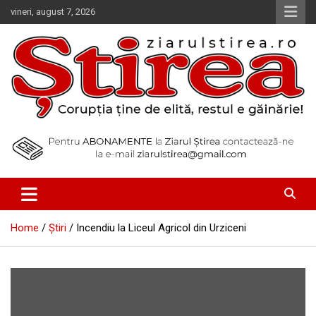
Skip
vineri, august 7, 2026
to
content
Corupția ține de elită, restul e găinărie!
Ziarul Știrea
Home
Știri
Incendiu la Liceul Agricol din Urziceni