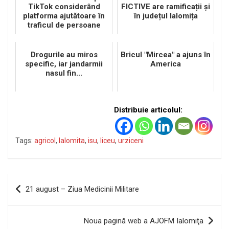
TikTok considerând
FICTIVE are ramificații și
platforma ajutătoare în
în județul Ialomița
traficul de persoane
Drogurile au miros
Bricul "Mircea" a ajuns în
specific, iar jandarmii
America
nasul fin...
Distribuie articolul:
Tags:
agricol
,
Ialomita
,
isu
,
liceu
,
urziceni
Navigare
21 august – Ziua Medicinii Militare
în
articole
Noua pagină web a AJOFM Ialomiţa