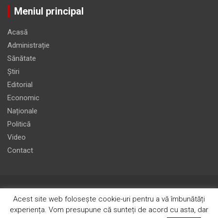
Meniul principal
Acasă
Administrație
Sănătate
Știri
Editorial
Economic
Naționale
Politică
Video
Contact
Acest site web folosește cookie-uri pentru a vă îmbunătăți
experiența. Vom presupune că sunteți de acord cu asta, dar
Copyright © 2026
Ziarul Știrea
Theme by:
Theme Horse