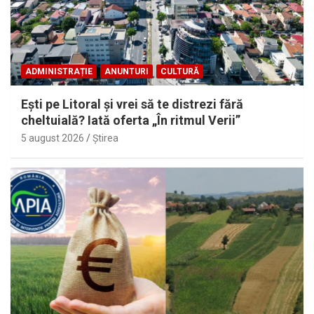
ADMINISTRAȚIE
ANUNTURI
CULTURĂ
Eşti pe Litoral şi vrei să te distrezi fără
cheltuială? Iată oferta „În ritmul Verii”
5 august 2026
Ştirea