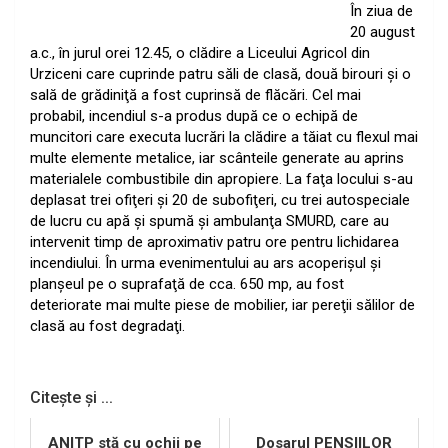
În ziua de
20 august
a.c., în jurul orei 12.45, o clădire a Liceului Agricol din
Urziceni care cuprinde patru săli de clasă, două birouri şi o
sală de grădiniţă a fost cuprinsă de flăcări. Cel mai
probabil, incendiul s-a produs după ce o echipă de
muncitori care executa lucrări la clădire a tăiat cu flexul mai
multe elemente metalice, iar scânteile generate au aprins
materialele combustibile din apropiere. La faţa locului s-au
deplasat trei ofiţeri şi 20 de subofiţeri, cu trei autospeciale
de lucru cu apă şi spumă şi ambulanţa SMURD, care au
intervenit timp de aproximativ patru ore pentru lichidarea
incendiului. În urma evenimentului au ars acoperişul şi
planşeul pe o suprafaţă de cca. 650 mp, au fost
deteriorate mai multe piese de mobilier, iar pereţii sălilor de
clasă au fost degradaţi.
Citește și ...
ANITP stă cu ochii pe
Dosarul PENSIILOR