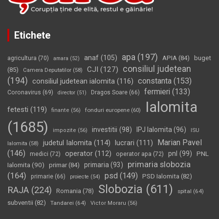
Etichete
apa
(197)
anaf
(105)
APIA
(84)
buget
agricultura
(70)
amara
(52)
consiliul judetean
CJI
(127)
(85)
Camera Deputatilor
(58)
(194)
constanta
(153)
consiliul judetean ialomita
(116)
fermieri
(133)
Coronavirus
(69)
Dragos Soare
(66)
director
(51)
Ialomita
fetesti
(119)
fonduri europene
(60)
finante
(56)
(1685)
investitii
(98)
IPJ Ialomita
(96)
impozite
(56)
ISU
Marian Pavel
judetul Ialomita
(114)
lucrari
(111)
Ialomita
(58)
(146)
operator
(112)
pnl
(99)
PNL
medici
(72)
operator apa
(72)
primaria slobozia
Ialomita
(90)
primaria
(93)
primar
(84)
(164)
psd
(149)
PSD Ialomita
(82)
primarie
(66)
proiecte
(54)
Slobozia
(611)
RAJA
(224)
Romania
(78)
spital
(64)
subventii
(82)
Tandarei
(64)
Victor Moraru
(56)