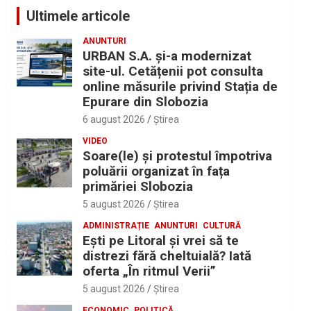
Ultimele articole
ANUNTURI
URBAN S.A. și-a modernizat
site-ul. Cetățenii pot consulta
online măsurile privind Stația de
Epurare din Slobozia
6 august 2026
Ştirea
VIDEO
Soare(le) și protestul împotriva
poluării organizat în fața
primăriei Slobozia
5 august 2026
Ştirea
ADMINISTRAȚIE
ANUNTURI
CULTURĂ
Eşti pe Litoral şi vrei să te
distrezi fără cheltuială? Iată
oferta „În ritmul Verii”
5 august 2026
Ştirea
ECONOMIC
POLITICĂ