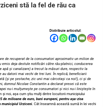
iceni stă la fel de rău ca
Distribuie articolul:
are de recuperat de la consumatori aproximativ un milion de
au
emis deja destule notificări către rău-platnici, conducerea
e apă şi canalizare) a trecut la măsuri dure, respectiv la
u datorii mai vechi de trei luni. În replică, beneficiarii
tă (şi pe şestache, zic unii mai cârcotaşi ca noi!), ci şi de
eni, domnul Nicolae Constantin a declarat presei că este
 apei nu-i mulţumeşte pe consumatori şi nici nu-i linişteşte în
m şi noi, aşa cum ştiu mulţi dintre locuitorii municipiului
25 de milioane de euro, bani europeni, pentru aşa-zisa
n municipiul Urziceni.
Cât înseamnă această sumă în lei vechi