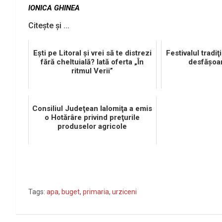
IONICA GHINEA
Citește și ...
Eşti pe Litoral şi vrei să te distrezi
Festivalul tradiţ
fără cheltuială? Iată oferta „În
desfăşoar
ritmul Verii”
Consiliul Judeţean Ialomiţa a emis
o Hotărâre privind preţurile
produselor agricole
Tags:
apa
,
buget
,
primaria
,
urziceni