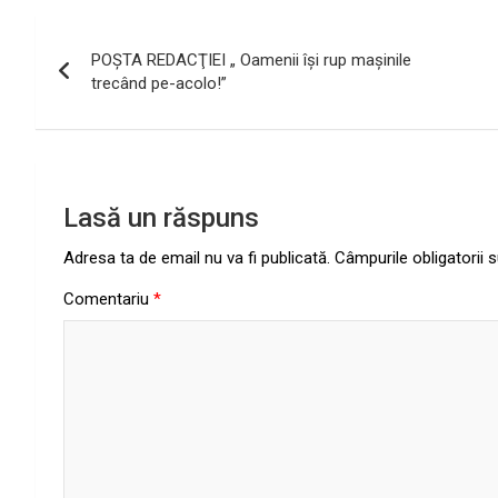
Navigare
POŞTA REDACŢIEI „ Oamenii îşi rup maşinile
în
trecând pe-acolo!”
articole
Lasă un răspuns
Adresa ta de email nu va fi publicată.
Câmpurile obligatorii
Comentariu
*