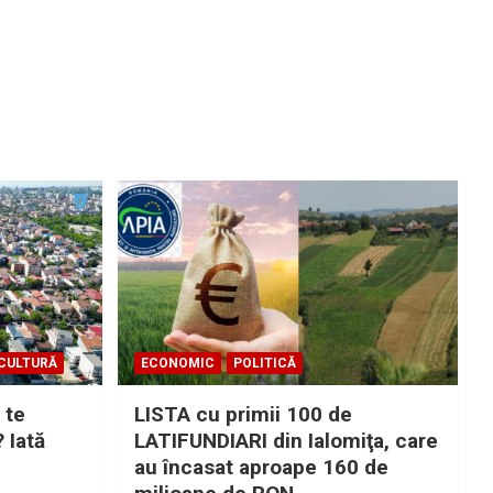
CULTURĂ
ECONOMIC
POLITICĂ
 te
LISTA cu primii 100 de
? Iată
LATIFUNDIARI din Ialomiţa, care
au încasat aproape 160 de