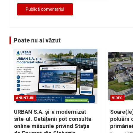
Poate nu ai văzut
ANUNTURI
VIDEO
URBAN S.A. și-a modernizat
Soare(le)
site-ul. Cetățenii pot consulta
poluării 
online măsurile privind Stația
primărie