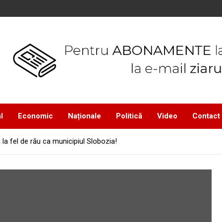
l
Economic
Naționale
Politică
Video
Contact
 la fel de rău ca municipiul Slobozia!