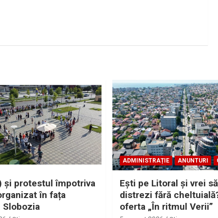
ADMINISTRAȚIE
ANUNTURI
 și protestul împotriva
Eşti pe Litoral şi vrei să
organizat în fața
distrezi fără cheltuială
i Slobozia
oferta „În ritmul Verii”