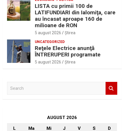
LISTA cu primii 100 de
LATIFUNDIARI din Ialomiţa, care
au încasat aproape 160 de
milioane de RON
5 august 2026
Ştirea
UNCATEGORIZED
Reţele Electrice anunţă
ÎNTRERUPERI programate
5 august 2026
Ştirea
S
e
a
r
c
h
AUGUST 2026
L
Ma
Mi
J
V
S
D