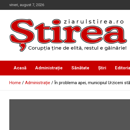
Skip
vineri, august 7, 2026
to
content
Corupția ține de elită, restul e găinărie!
Ziarul Știrea
Acasă
Administrație
Sănătate
Știri
Editoria
Home
Administrație
În problema apei, municipiul Urziceni stă