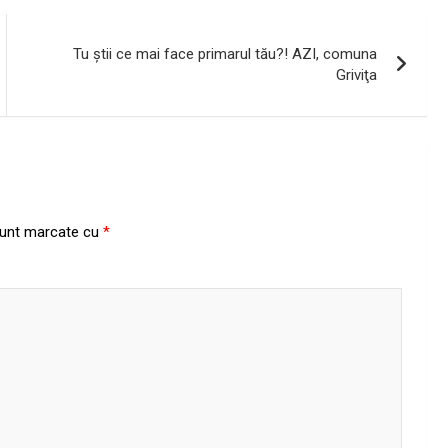
Tu ştii ce mai face primarul tău?! AZI, comuna
Griviţa
 sunt marcate cu
*