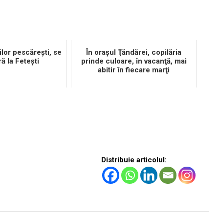
iilor pescăreşti, se
În oraşul Ţăndărei, copilăria
ă la Feteşti
prinde culoare, în vacanţă, mai
abitir în fiecare marţi
Distribuie articolul: