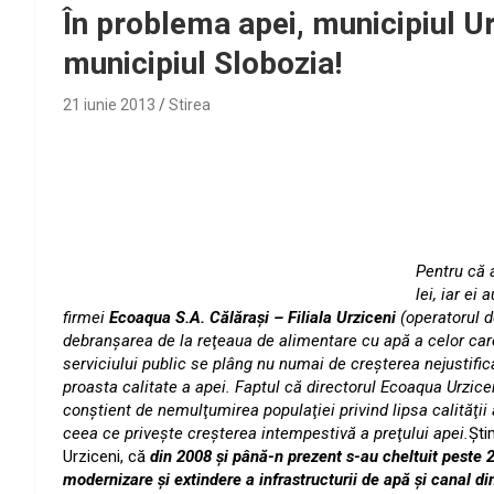
În problema apei, municipiul Urz
municipiul Slobozia!
21 iunie 2013
Stirea
Pentru că 
lei, iar ei 
firmei
Ecoaqua S.A. Călăraşi – Filiala Urziceni
(
operatorul d
debranşarea de la reţeaua de alimentare cu apă a celor care a
serviciului public se plâng nu numai de creşterea nejustifica
proasta calitate a apei. Faptul că directorul Ecoaqua Urzic
conştient de nemulţumirea populaţiei privind lipsa calităţii
ceea ce priveşte creşterea intempestivă a preţului apei.
Şti
Urziceni, că
din 2008 şi până-n prezent s-au cheltuit peste 
modernizare şi extindere a infrastructurii de apă şi canal di