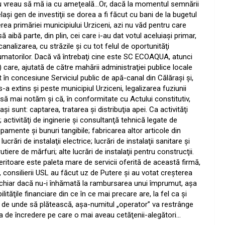
nu vreau să mă ia cu ameţeală…Or, dacă la momentul semnării
aşi gen de investiţii se dorea a fi făcut cu bani de la bugetul
ea primăriei municipiului Urziceni, azi nu văd pentru care
aibă parte, din plin, cei care i-au dat votul aceluiaşi primar,
alizarea, cu străzile şi cu tot felul de oportunităţi
umatorilor. Dacă vă întrebaţi c
ine este SC ECOAQUA, atunci
care, ajutată de către mahării administraţiei publice locale
t în concesiune Serviciul public de apă-canal din Călăraşi şi,
-a extins şi peste municipiul Urziceni, legalizarea fuziunii
 să mai notăm şi că, în conformitate cu Actului constitutiv,
aşi
sunt: captarea, tratarea şi distribuţia apei. Ca activităţi
 activităţi de inginerie şi consultanţă tehnică legate de
hipamente şi bunuri tangibile;
f
abricarea altor articole din
l
ucrări de instalaţii electrice;
l
ucrări de instalaţii sanitare şi
rutiere de mărfuri;
a
lte lucrări de instalaţii pentru construcţii.
ritoare este paleta mare de servicii oferită de această firmă,
 consilierii USL au făcut uz de Putere şi au votat creşterea
e, chiar dacă nu-i înhămată la rambursarea unui împrumut, aşa
tăţile financiare din ce în ce mai precare are, la fel ca şi
 de unde să plătească, aşa-numitul „operator” va restrânge
ma de încredere pe care o mai aveau cetăţenii-alegători…