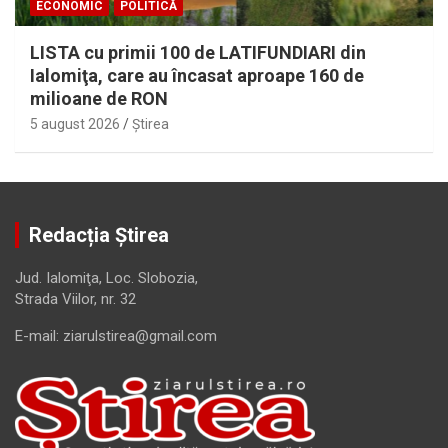
ECONOMIC
POLITICĂ
LISTA cu primii 100 de LATIFUNDIARI din
Ialomiţa, care au încasat aproape 160 de
milioane de RON
5 august 2026
Ştirea
Redacția Știrea
Jud. Ialomiţa, Loc. Slobozia,
Strada Viilor, nr. 32
E-mail: ziarulstirea@gmail.com