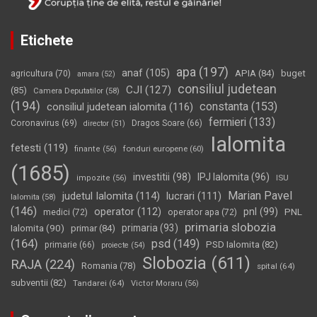
Etichete
apa
(197)
anaf
(105)
APIA
(84)
buget
agricultura
(70)
amara
(52)
consiliul judetean
CJI
(127)
(85)
Camera Deputatilor
(58)
(194)
constanta
(153)
consiliul judetean ialomita
(116)
fermieri
(133)
Coronavirus
(69)
Dragos Soare
(66)
director
(51)
Ialomita
fetesti
(119)
fonduri europene
(60)
finante
(56)
(1685)
investitii
(98)
IPJ Ialomita
(96)
impozite
(56)
ISU
Marian Pavel
judetul Ialomita
(114)
lucrari
(111)
Ialomita
(58)
(146)
operator
(112)
pnl
(99)
PNL
medici
(72)
operator apa
(72)
primaria slobozia
Ialomita
(90)
primaria
(93)
primar
(84)
(164)
psd
(149)
PSD Ialomita
(82)
primarie
(66)
proiecte
(54)
Slobozia
(611)
RAJA
(224)
Romania
(78)
spital
(64)
subventii
(82)
Tandarei
(64)
Victor Moraru
(56)