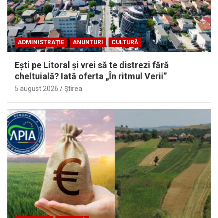
ADMINISTRAȚIE
ANUNTURI
CULTURĂ
Eşti pe Litoral şi vrei să te distrezi fără
cheltuială? Iată oferta „În ritmul Verii”
5 august 2026
Ştirea