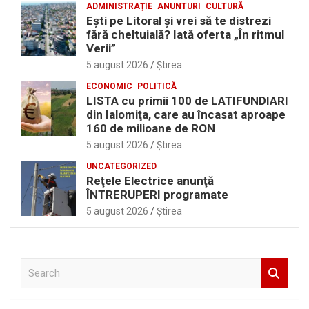
ADMINISTRAȚIE
ANUNTURI
CULTURĂ
Eşti pe Litoral şi vrei să te distrezi
fără cheltuială? Iată oferta „În ritmul
Verii”
5 august 2026
Ştirea
ECONOMIC
POLITICĂ
LISTA cu primii 100 de LATIFUNDIARI
din Ialomiţa, care au încasat aproape
160 de milioane de RON
5 august 2026
Ştirea
UNCATEGORIZED
Reţele Electrice anunţă
ÎNTRERUPERI programate
5 august 2026
Ştirea
S
e
a
r