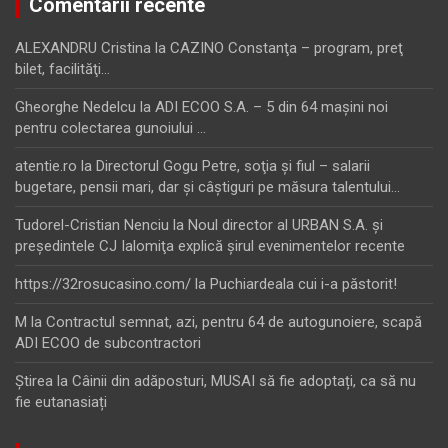
Comentarii recente
ALEXANDRU Cristina
la
CAZINO Constanţa – program, preţ
bilet, facilităţi…
Gheorghe Nedelcu
la
ADI ECOO S.A. – 5 din 64 maşini noi
pentru colectarea gunoiului …
atentie.ro
la
Directorul Gogu Petre, soţia şi fiul – salarii
bugetare, pensii mari, dar şi câştiguri pe măsura talentului…
Tudorel-Cristian Nenciu
la
Noul director al URBAN S.A. şi
preşedintele CJ Ialomiţa explică şirul evenimentelor recente
https://32rosucasino.com/
la
Puchiardeala cui i-a păstorit!
M
la
Contractul semnat, azi, pentru 64 de autogunoiere, scapă
ADI ECOO de subcontractori
Ştirea
la
Câinii din adăposturi, MUSAI să fie adoptați, ca să nu
fie eutanasiați