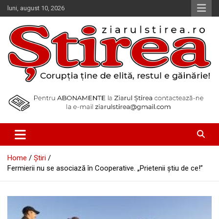
Skip
luni, august 10, 2026
to
content
Corupția ține de elită, restul e găinărie!
Ziarul Știrea
Home
Știri
Fermierii nu se asociază în Cooperative. „Prietenii ştiu de ce!”