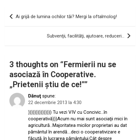
Navigare
Ai grijă de lumina ochilor tăi? Mergi la oftalmolog!
în
articole
Subvenţii, facilităţi, ajutoare, reduceri…
3 thoughts on “
Fermierii nu se
asociază în Cooperative.
„Prietenii ştiu de ce!”
”
Dănuţ
spune:
22 decembrie 2013 la 4:30
))))))))))))))) Tu vezi VIV cu Concivic…în
cooperativă)))Acum nu mai sunt asociaţii mici în
agricultură…Majoritatea micilor proprietari au dat
pământul în arendă….deci o cooperativizare e
făcută..în lucrarea pământului.Cât despre