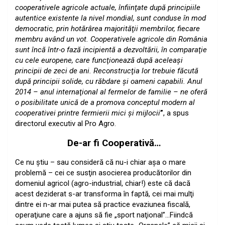
cooperativele agricole actuale, înfiinţate după principiile
autentice existente la nivel mondial, sunt conduse în mod
democratic, prin hotărârea majorităţii membrilor, fiecare
membru având un vot. Cooperativele agricole din România
sunt încă într-o fază incipientă a dezvoltării, în comparaţie
cu cele europene, care funcţionează după aceleaşi
principii de zeci de ani. Reconstrucţia lor trebuie făcută
după principii solide, cu răbdare şi oameni capabili. Anul
2014 – anul internaţional al fermelor de familie – ne oferă
o posibilitate unică de a promova conceptul modern al
cooperativei printre fermierii mici şi mijlocii
”
, a spus
directorul executiv al Pro Agro.
De-ar fi Cooperativă…
Ce nu ştiu – sau consideră că nu-i chiar aşa o mare
problemă – cei ce susţin asocierea producătorilor din
domeniul agricol (agro-industrial, chiar!) este că dacă
acest deziderat s-ar transforma în faptă, cei mai mulţi
dintre ei n-ar mai putea să practice evaziunea fiscală,
operaţiune care a ajuns să fie „sport naţional”…Fiindcă