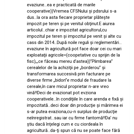
evaziune…ea e practicată de marile
cooperative))Vremea CFSNului şi pdsrului s-a
dus…la ora asta fiecare proprietar plăteşte
impozit pe teren şi pe venitul obţinut.E aiurea
articolul…chiar e impozitat agricultorul,cu
impozitul pe teren şi impozitul pe venit şi alte cu
cass din 2014…După noile reguli şi reglementări…
evaziune în agricultură pot face doar cei cu mari
exploataţii agricole=(coopetative cu sprijin de la
fisc),,,ce făceau mereu d’astea))”Plimbarea”
cerealelor de la achiziţii pe „borderou” şi
transformarea succesivă prin facturare pe
diverse firme „bidon”e modul de fraudare la
cereale,în care micul proprietar n-are vreo
vină!!Deci de evazionat pot evziona
cooperativele…în condiţiile în care arenda e fixă şi
impozitată…deci doar din producţie şi mărimea ei
s-ar putea evaziona,cu-n surplus de producţie
neînregistrat…sau iar cu firme fantomă!!Da’ nu
ştiu dacă înţelegi cum e cu ciordeala în
agricultură…da-ţi spun că nu se poate face fără