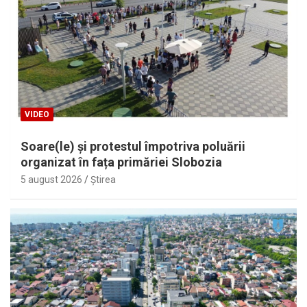
VIDEO
Soare(le) și protestul împotriva poluării
organizat în fața primăriei Slobozia
5 august 2026
Ştirea