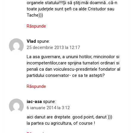
organele statului!!!Şi să ştiţi.măi doamnă…că-n
toate judeţele sunt şefi ca alde Cristudor sau
Tache)))
Răspunde
Vlad
spune:
25 decembrie 2013 la 12:17
La asa guvernare, a uniunii hotilor, mincinoilor si
incompetentilor,care sprijina turnatori ordinari si
penali ca dan voiculescu-presdintele fondator al
partidului conservator- ce sa te astepti?
Răspunde
iac-asa
spune:
6 ianuarie 2014 la 3:12
aici danut are dreptate. good point, danut )))
la partea cu agricultura, of course !