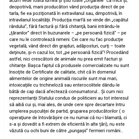
acum vede toată lumea şi ştiu toate „Organele” că micii şi,
deopotrivă, marii producători vând producţia direct de pe
tarla, fie ea poziţionată în extravilanul sau, dimpotrivă, în
intravilanul localităţii. Producţia marfă se vinde din „capătul
rândului”, fără factură şi fără chitanţă, banii intrându-le
„ţăranilor” direct în buzunarele – „pe persoană fizică” – pe
care nu le controlează nimeni. Cei care nu fac producţie
vegetală, vând direct din grajduri, adăposturi, curţi – toate
deţinute, şi-n cazul lor, tot „pe persoană fizică”! Procedând
astfel, nici crescătorii de animale nu prea emit facturi şi
chitanţe. Başca faptul că produsele comercializate nu sunt
însoţite de Certificate de calitate, chit că în domeniul
alimentelor de origine animală riscurile sunt mai mari,
intoxicaţiile cu trichineloză sau enterocolitele dându-le
bătăi de cap dacă afectează consumatorul… Şi cum nici
reprezentanţii Statului condus de politicieni au tot interesul
să aibă cui şi, mai ales, de unde cere spre decartare întru
umplerea puşculiţei de partid, gruparea producătorilor ( o
operaţiune de întovărăşire ce nu numai că nu-i blamată, ci
s-a şi dovedit a fi extrem de eficientă în alte ţări), nu este
văzută cu ochi buni de către „pungaşii” fermieri români…