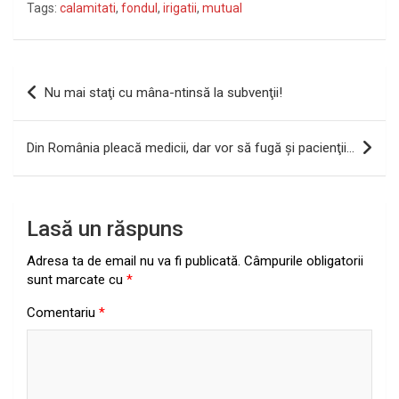
Tags:
calamitati
,
fondul
,
irigatii
,
mutual
Navigare
Nu mai staţi cu mâna-ntinsă la subvenţii!
în
articole
Din România pleacă medicii, dar vor să fugă şi pacienţii…
Lasă un răspuns
Adresa ta de email nu va fi publicată.
Câmpurile obligatorii
sunt marcate cu
*
Comentariu
*