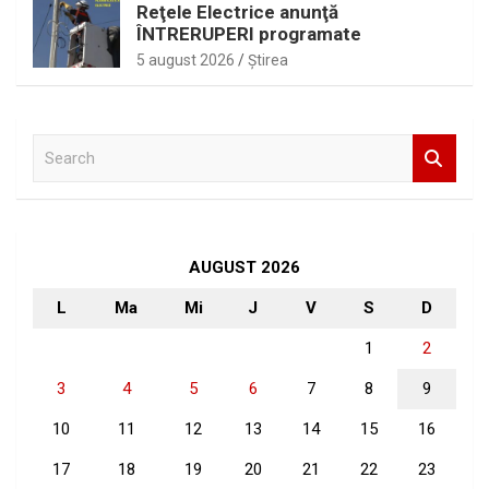
Reţele Electrice anunţă
ÎNTRERUPERI programate
5 august 2026
Ştirea
S
e
a
r
c
h
AUGUST 2026
L
Ma
Mi
J
V
S
D
1
2
3
4
5
6
7
8
9
10
11
12
13
14
15
16
17
18
19
20
21
22
23