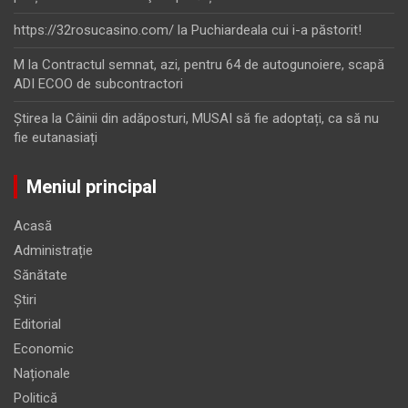
https://32rosucasino.com/
la
Puchiardeala cui i-a păstorit!
M
la
Contractul semnat, azi, pentru 64 de autogunoiere, scapă
ADI ECOO de subcontractori
Ştirea
la
Câinii din adăposturi, MUSAI să fie adoptați, ca să nu
fie eutanasiați
Meniul principal
Acasă
Administrație
Sănătate
Știri
Editorial
Economic
Naționale
Politică