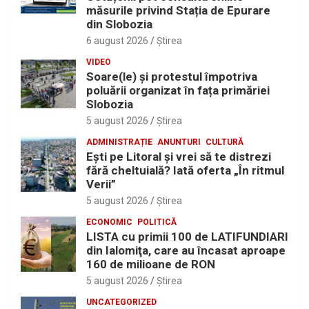
măsurile privind Stația de Epurare
din Slobozia
6 august 2026
Ştirea
VIDEO
Soare(le) și protestul împotriva
poluării organizat în fața primăriei
Slobozia
5 august 2026
Ştirea
ADMINISTRAȚIE
ANUNTURI
CULTURĂ
Eşti pe Litoral şi vrei să te distrezi
fără cheltuială? Iată oferta „În ritmul
Verii”
5 august 2026
Ştirea
ECONOMIC
POLITICĂ
LISTA cu primii 100 de LATIFUNDIARI
din Ialomiţa, care au încasat aproape
160 de milioane de RON
5 august 2026
Ştirea
UNCATEGORIZED