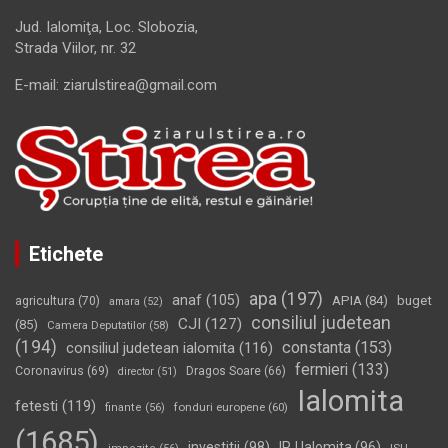
Jud. Ialomiţa, Loc. Slobozia,
Strada Viilor, nr. 32
E-mail: ziarulstirea@gmail.com
Etichete
apa
(197)
anaf
(105)
APIA
(84)
buget
agricultura
(70)
amara
(52)
consiliul judetean
CJI
(127)
(85)
Camera Deputatilor
(58)
(194)
constanta
(153)
consiliul judetean ialomita
(116)
fermieri
(133)
Coronavirus
(69)
Dragos Soare
(66)
director
(51)
Ialomita
fetesti
(119)
fonduri europene
(60)
finante
(56)
(1685)
investitii
(98)
IPJ Ialomita
(96)