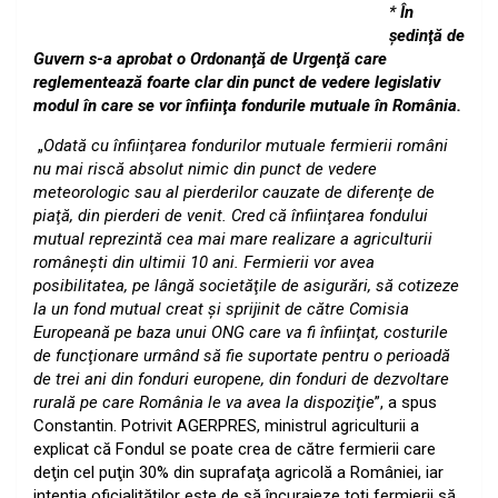
*
În
şedinţă de
Guvern s-a aprobat o Ordonanţă de Urgenţă care
reglementează foarte clar din punct de vedere legislativ
modul în care se vor înfiinţa fondurile mutuale în România.
„
Odată cu înfiinţarea fondurilor mutuale fermierii români
nu mai riscă absolut nimic din punct de vedere
meteorologic sau al pierderilor cauzate de diferenţe de
piaţă, din pierderi de venit. Cred că înfiinţarea fondului
mutual reprezintă cea mai mare realizare a agriculturii
româneşti din ultimii 10 ani. Fermierii vor avea
posibilitatea, pe lângă societăţile de asigurări, să cotizeze
la un fond mutual creat şi sprijinit de către Comisia
Europeană pe baza unui ONG care va fi înfiinţat, costurile
de funcţionare urmând să fie suportate pentru o perioadă
de trei ani din fonduri europene, din fonduri de dezvoltare
rurală pe care România le va avea la dispoziţie
”, a spus
Constantin. Potrivit
AGERPRES,
ministrul agriculturii a
explicat că Fondul se poate crea de către fermierii care
deţin cel puţin 30% din suprafaţa agricolă a României, iar
intenţia oficialităţilor este de să încurajeze toţi fermierii să