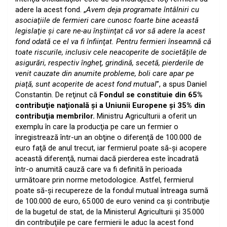
adere la acest fond. „
Avem deja programate întâlniri cu
asociaţiile de fermieri care cunosc foarte bine această
legislaţie şi care ne-au înştiinţat că vor să adere la acest
fond odată ce el va fi înfiinţat. Pentru fermieri înseamnă că
toate riscurile, inclusiv cele neacoperite de societăţile de
asigurări, respectiv îngheţ, grindină, secetă, pierderile de
venit cauzate din anumite probleme, boli care apar pe
piaţă, sunt acoperite de acest fond mutual
”, a spus Daniel
Constantin.
De reţinut că
Fondul se constituie din 65%
contribuţie naţională şi a Uniunii Europene şi 35% din
contribuţia membrilor.
Ministru Agriculturii a oferit un
exemplu în care la producţia pe care un fermier o
înregistrează într-un an obţine o diferenţă de 100.000 de
euro faţă de anul trecut, iar fermierul poate să-şi acopere
această diferenţă, numai dacă pierderea este încadrată
într-o anumită cauză care va fi definită în perioada
următoare prin norme metodologice. Astfel, fermierul
poate să-şi recupereze de la fondul mutual întreaga sumă
de 100.000 de euro, 65.000 de euro venind ca şi contribuţie
de la bugetul de stat, de la Ministerul Agriculturii şi 35.000
din contribuţiile pe care fermierii le aduc la acest fond