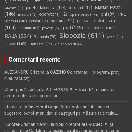
impozite
(56)
ISU
Marian Pavel
judetul Ialomita
(114)
lucrari
(111)
Ialomita
(58)
(146)
operator
(112)
pnl
(99)
PNL
medici
(72)
operator apa
(72)
primaria slobozia
Ialomita
(90)
primaria
(93)
primar
(84)
(164)
psd
(149)
PSD Ialomita
(82)
primarie
(66)
proiecte
(54)
Slobozia
(611)
RAJA
(224)
Romania
(78)
spital
(64)
subventii
(82)
Tandarei
(64)
Victor Moraru
(56)
Comentarii recente
ALEXANDRU Cristina
la
CAZINO Constanţa – program, preţ
bilet, facilităţi…
Gheorghe Nedelcu
la
ADI ECOO S.A. – 5 din 64 maşini noi
pentru colectarea gunoiului …
atentie.ro
la
Directorul Gogu Petre, soţia şi fiul – salarii
bugetare, pensii mari, dar şi câştiguri pe măsura talentului…
Tudorel-Cristian Nenciu
la
Noul director al URBAN S.A. şi
preşedintele CJ Ialomiţa explică şirul evenimentelor recente