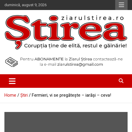
Skip
duminică, august 9, 2026
to
content
Corupția ține de elită, restul e găinărie!
Ziarul Știrea
Home
Știri
Fermieri, vi se pregăteşte – iarăşi – ceva!