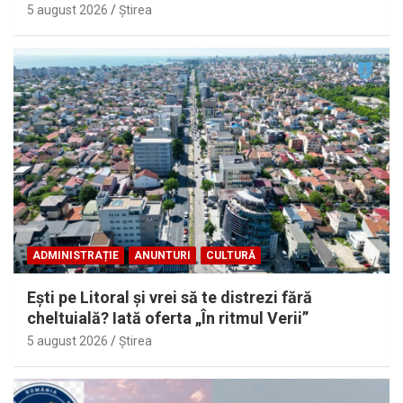
5 august 2026
Ştirea
ADMINISTRAȚIE
ANUNTURI
CULTURĂ
Eşti pe Litoral şi vrei să te distrezi fără
cheltuială? Iată oferta „În ritmul Verii”
5 august 2026
Ştirea