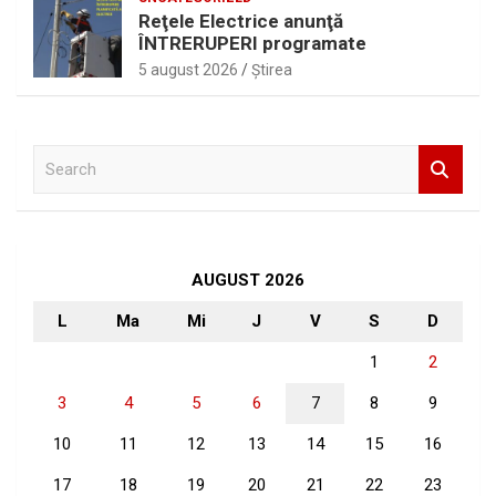
Reţele Electrice anunţă
ÎNTRERUPERI programate
5 august 2026
Ştirea
S
e
a
r
c
h
AUGUST 2026
L
Ma
Mi
J
V
S
D
1
2
3
4
5
6
7
8
9
10
11
12
13
14
15
16
17
18
19
20
21
22
23