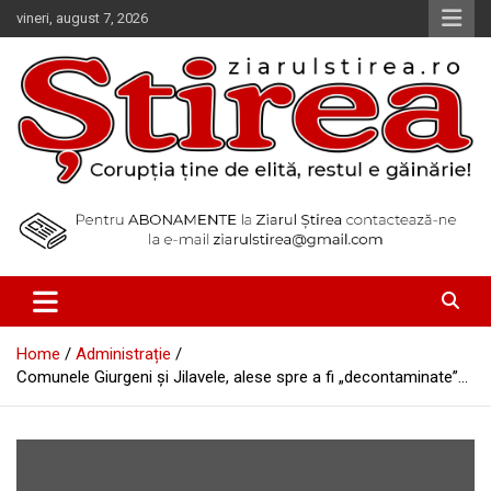
Skip
vineri, august 7, 2026
to
content
Corupția ține de elită, restul e găinărie!
Ziarul Știrea
Home
Administrație
Comunele Giurgeni şi Jilavele, alese spre a fi „decontaminate”…