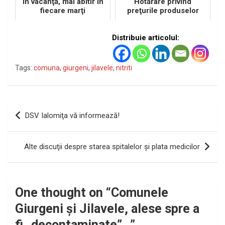
în vacanţă, mai abitir în
Hotărâre privind
fiecare marţi
preţurile produselor
agricole
Distribuie articolul:
Tags:
comuna
,
giurgeni
,
jilavele
,
nitriti
Navigare
DSV Ialomiţa vă informează!
în
articole
Alte discuţii despre starea spitalelor şi plata medicilor
One thought on “
Comunele
Giurgeni şi Jilavele, alese spre a
fi „decontaminate”…
”