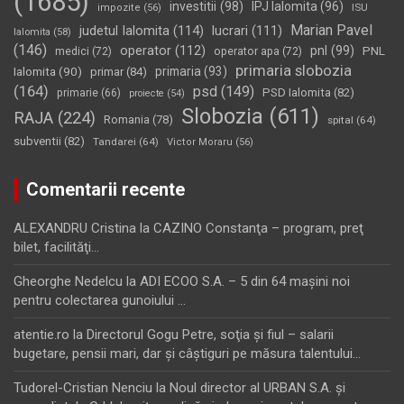
(1685)
investitii
(98)
IPJ Ialomita
(96)
impozite
(56)
ISU
Marian Pavel
judetul Ialomita
(114)
lucrari
(111)
Ialomita
(58)
(146)
operator
(112)
pnl
(99)
PNL
medici
(72)
operator apa
(72)
primaria slobozia
Ialomita
(90)
primaria
(93)
primar
(84)
(164)
psd
(149)
PSD Ialomita
(82)
primarie
(66)
proiecte
(54)
Slobozia
(611)
RAJA
(224)
Romania
(78)
spital
(64)
subventii
(82)
Tandarei
(64)
Victor Moraru
(56)
Comentarii recente
ALEXANDRU Cristina
la
CAZINO Constanţa – program, preţ
bilet, facilităţi…
Gheorghe Nedelcu
la
ADI ECOO S.A. – 5 din 64 maşini noi
pentru colectarea gunoiului …
atentie.ro
la
Directorul Gogu Petre, soţia şi fiul – salarii
bugetare, pensii mari, dar şi câştiguri pe măsura talentului…
Tudorel-Cristian Nenciu
la
Noul director al URBAN S.A. şi