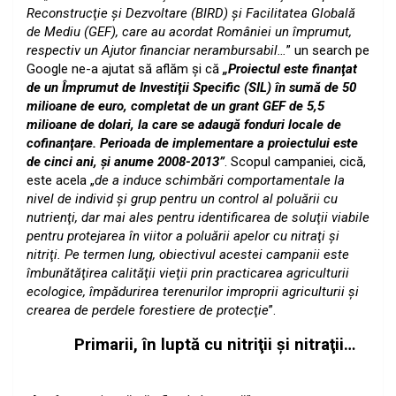
Reconstrucţie şi Dezvoltare (BIRD) şi Facilitatea Globală
de Mediu (GEF), care au acordat României un împrumut,
respectiv un Ajutor financiar nerambursabil…
” un search pe
Google ne-a ajutat să aflăm şi că
„Proiectul este finanţat
de un Împrumut de Investiţii Specific (SIL) în sumă de 50
milioane de euro, completat de un grant GEF de 5,5
milioane de dolari, la care se adaugă fonduri locale de
cofinanţare. Perioada de implementare a proiectului este
de cinci ani, şi anume 2008-2013”
.
Scopul campaniei, cică,
este acela „
de a induce schimbări comportamentale la
nivel de individ şi grup pentru un control al poluării cu
nutrienţi, dar mai ales pentru identificarea de soluţii viabile
pentru protejarea în viitor a poluării apelor cu nitraţi şi
nitriţi. Pe termen lung, obiectivul acestei campanii este
îmbunătăţirea calităţii vieţii prin practicarea agriculturii
ecologice, împădurirea terenurilor improprii agriculturii şi
crearea de perdele forestiere de protecţie
”.
Primarii, în luptă cu nitriţii şi nitraţii…