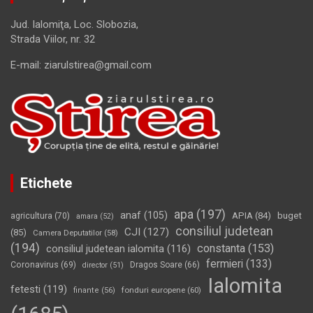
Jud. Ialomiţa, Loc. Slobozia,
Strada Viilor, nr. 32
E-mail: ziarulstirea@gmail.com
Etichete
apa
(197)
anaf
(105)
APIA
(84)
buget
agricultura
(70)
amara
(52)
consiliul judetean
CJI
(127)
(85)
Camera Deputatilor
(58)
(194)
constanta
(153)
consiliul judetean ialomita
(116)
fermieri
(133)
Coronavirus
(69)
Dragos Soare
(66)
director
(51)
Ialomita
fetesti
(119)
fonduri europene
(60)
finante
(56)