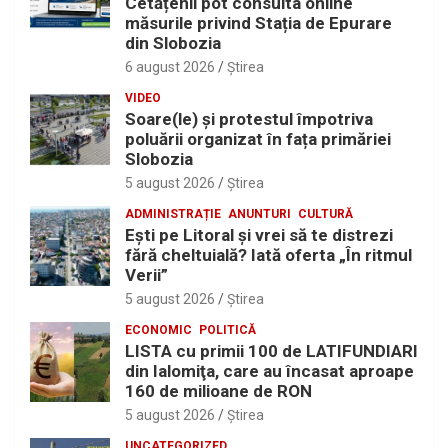
Cetățenii pot consulta online
măsurile privind Stația de Epurare
din Slobozia
6 august 2026
Ştirea
VIDEO
Soare(le) și protestul împotriva
poluării organizat în fața primăriei
Slobozia
5 august 2026
Ştirea
ADMINISTRAȚIE
ANUNTURI
CULTURĂ
Eşti pe Litoral şi vrei să te distrezi
fără cheltuială? Iată oferta „În ritmul
Verii”
5 august 2026
Ştirea
ECONOMIC
POLITICĂ
LISTA cu primii 100 de LATIFUNDIARI
din Ialomiţa, care au încasat aproape
160 de milioane de RON
5 august 2026
Ştirea
UNCATEGORIZED