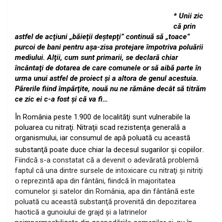
* Unii zic
că prin
astfel de acţiuni „băieţii deştepţi” continuă să „toace”
purcoi de bani pentru aşa-zisa protejare împotriva poluării
mediului. Alţii, cum sunt primarii, se declară chiar
încântaţi de dotarea de care comunele or să aibă parte în
urma unui astfel de proiect şi a altora de genul acestuia.
Părerile fiind împărţite, nouă nu ne rămâne decât să titrăm
ce zic ei c-a fost şi că va fi…
În România peste 1.900 de localităţi sunt vulnerabile la
poluarea cu nitraţi. Nitraţii scad rezistenţa generală a
organismului, iar consumul de apă poluată cu această
.
substanţă poate duce chiar la decesul sugarilor şi copiilor
Fiindcă s-a constatat că a devenit o adevărată problemă
faptul că una dintre sursele de intoxicare cu nitraţi şi nitriţi
o reprezintă apa din fântâni, fiindcă în majoritatea
comunelor şi satelor din România, apa din fântână este
poluată cu această substanţă provenită din depozitarea
haotică a gunoiului de grajd şi a latrinelor