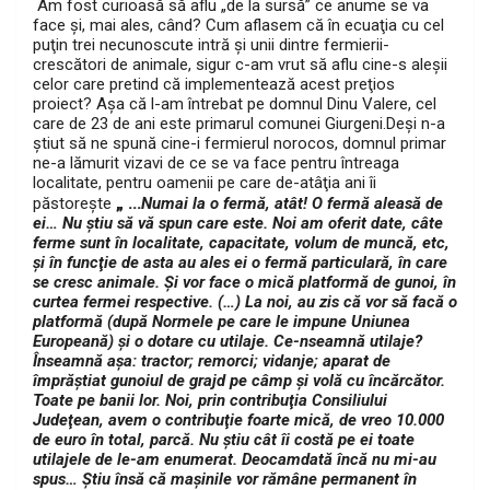
Am fost curioasă să aflu „de la sursă” ce anume se va
face şi, mai ales, când? Cum aflasem că în ecuaţia cu cel
puţin trei necunoscute intră şi unii dintre fermierii-
crescători de animale, sigur c-am vrut să aflu cine-s aleşii
celor care pretind că implementează acest preţios
proiect? Aşa că l-am întrebat pe domnul Dinu Valere, cel
care de 23 de ani este primarul comunei Giurgeni.
Deşi n-a
ştiut să ne spună cine-i fermierul norocos, domnul primar
ne-a lămurit vizavi de ce se va face pentru întreaga
localitate, pentru oamenii pe care de-atâţia ani îi
„ …
păstoreşte
Numai la o fermă, atât! O fermă aleasă de
ei… Nu ştiu să vă spun care este. Noi am oferit date, câte
ferme sunt în localitate, capacitate, volum de muncă, etc,
şi în funcţie de asta au ales ei o fermă particulară, în care
se cresc animale. Şi vor face o mică platformă de gunoi, în
curtea fermei respective. (…) La noi, au zis că vor să facă o
platformă (după Normele pe care le impune Uniunea
Europeană) şi o dotare cu utilaje. Ce-nseamnă utilaje?
Înseamnă aşa: tractor; remorci; vidanje; aparat de
împrăştiat gunoiul de grajd pe câmp şi volă cu încărcător.
Toate pe banii lor. Noi, prin contribuţia Consiliului
Judeţean, avem o contribuţie foarte mică, de vreo 10.000
de euro în total, parcă. Nu ştiu cât îi costă pe ei toate
utilajele de le-am enumerat. Deocamdată încă nu mi-au
spus… Ştiu însă că maşinile vor rămâne permanent în