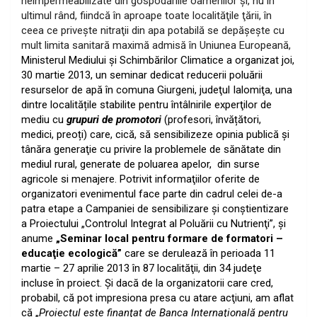
neimpermeabilizate din gospodăriile oamenilor şi, nu în
ultimul rând, fiindcă în aproape toate localităţile ţării, în
ceea ce priveşte
nitraţii din apa potabilă
se depăşeşte cu
mult l
imita sanitară maximă admisă în Uniunea Europeană,
Ministerul Mediului şi Schimbărilor Climatice a organizat joi,
30 martie 2013, un seminar dedicat reducerii poluării
resurselor de apă în comuna
Giurgeni,
judeţul Ialomiţa, una
dintre localitățile stabilite pentru întâlnirile experţilor de
mediu cu
grupuri de promotori
(profesori, învățători,
medici, preoți) care, cică, să sensibilizeze opinia publică şi
tânăra generaţie cu privire la problemele de sănătate din
mediul rural, generate de poluarea apelor,
din surse
agricole si menajere. Potrivit informaţiilor oferite de
organizatori evenimentul face parte din cadrul celei de-a
patra etape a Campaniei de sensibilizare şi conştientizare
a Proiectului „Controlul Integrat al Poluării cu Nutrienţi”, şi
anume
„Seminar local pentru formare de formatori –
educaţie ecologică”
care se derulează în perioada
11
martie – 27 aprilie 2013 în 87 localităţii, din 34 judeţe
incluse în proiect.
Şi dacă de la organizatorii care cred,
probabil, că pot impresiona presa cu atare acţiuni, am aflat
că „
Proiectul este finanţat de Banca Internaţională pentru