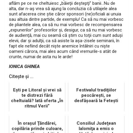
aflăm pe ce ne cheltuiesc „băieţii deştepţi” banii…Nu de
alta, dar n-aş vrea să ajung la concluzia că utilajele alea
sunt afacerea cine ştie căror sponsori (ne)oficiali ai unuia
sau altuia dintre partide, de exemplu! Ca să nu mai vorbesc
de pliantele alea, ca să nu mai vorbesc de recompensarea
„expunerilor” profesorilor şi, desigur, ca să nu mai vorbesc
de audienţă, mai cu seamă că ştim cu toţii cum sunt aduşi
elevii, dar şi adulţii, ca să asiste la aşa-zisele seminarii, în
fapt ele nefiind decât nişte anemice întâlniri cu nişte
oameni cărora, mai ales acum când vremurile-s atât de
crunte, numai de asta nu le arde!
IONICA GHINEA
Citește și ...
Eşti pe Litoral şi vrei să
Festivalul tradiţiilor
te distrezi fără
pescăreşti, se
cheltuială? Iată oferta „În
desfăşoară la Feteşti
ritmul Verii”
În oraşul Ţăndărei,
Consiliul Judeţean
copilăria prinde culoare,
Ialomiţa a emis o