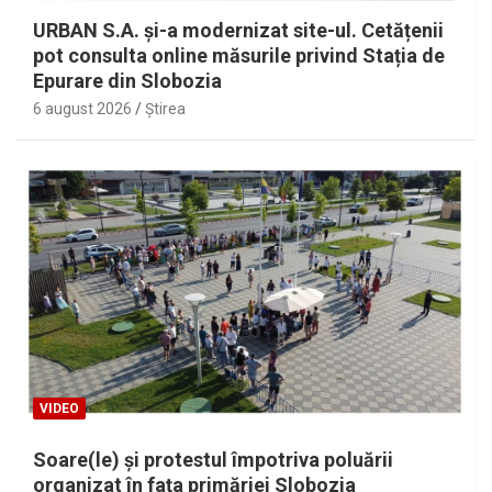
URBAN S.A. și-a modernizat site-ul. Cetățenii
pot consulta online măsurile privind Stația de
Epurare din Slobozia
6 august 2026
Ştirea
VIDEO
Soare(le) și protestul împotriva poluării
organizat în fața primăriei Slobozia