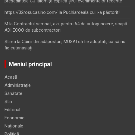
preşedintele CJ Ialomiţa explică şirul evenimentelor recente
https://32rosucasino.com/
la
Puchiardeala cui i-a păstorit!
M
la
Contractul semnat, azi, pentru 64 de autogunoiere, scapă
ADI ECOO de subcontractori
Ştirea
la
Câinii din adăposturi, MUSAI să fie adoptați, ca să nu
fie eutanasiați
Meniul principal
Acasă
Administrație
Sănătate
Știri
Editorial
Economic
Naționale
Politică