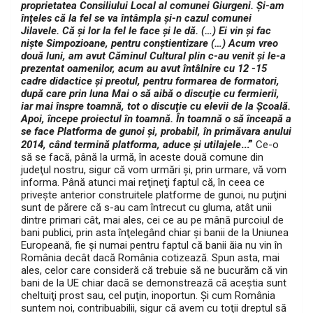
proprietatea Consiliului Local al comunei Giurgeni. Şi-am
înţeles că la fel se va întâmpla şi-n cazul comunei
Jilavele. Că şi lor la fel le face şi le dă. (…) Ei vin şi fac
nişte Simpozioane, pentru conştientizare (…) Acum vreo
două luni, am avut Căminul Cultural plin c-au venit şi le-a
prezentat oamenilor, acum au avut întâlnire cu 12 -15
cadre didactice şi preotul, pentru formarea de formatori,
după care prin luna Mai o să aibă o discuţie cu fermierii,
iar mai înspre toamnă, tot o discuţie cu elevii de la Şcoală.
Apoi, începe proiectul în toamnă. În toamnă o să înceapă a
se face Platforma de gunoi şi, probabil, în primăvara anului
…”
2014, când termină platforma, aduce şi utilajele
Ce-o
să se facă, până la urmă, în aceste două comune din
judeţul nostru, sigur că vom urmări şi, prin urmare, vă vom
informa. Până atunci mai reţineţi faptul că, în ceea ce
priveşte anterior construitele platforme de gunoi, nu puţini
sunt de părere că s-au cam întrecut cu gluma, atât unii
dintre primari cât, mai ales, cei ce au pe mână purcoiul de
bani publici, prin asta înţelegând chiar şi banii de la Uniunea
Europeană, fie şi numai pentru faptul că banii ăia nu vin în
România decât dacă România cotizează. Spun asta, mai
ales, celor care consideră că trebuie să ne bucurăm că vin
bani de la UE chiar dacă se demonstrează că aceştia sunt
cheltuiţi prost sau, cel puţin, inoportun. Şi cum România
suntem noi, contribuabilii, sigur că avem cu toţii dreptul să