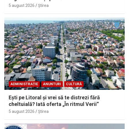
5 august 2026
Ştirea
ADMINISTRAȚIE
ANUNTURI
CULTURĂ
Eşti pe Litoral şi vrei să te distrezi fără
cheltuială? Iată oferta „În ritmul Verii”
5 august 2026
Ştirea