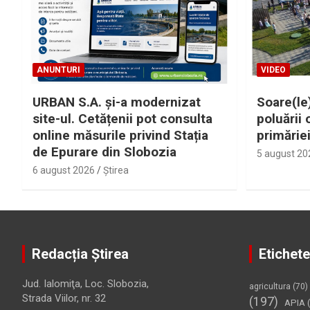
ANUNTURI
VIDEO
URBAN S.A. și-a modernizat
Soare(le)
site-ul. Cetățenii pot consulta
poluării 
online măsurile privind Stația
primărie
de Epurare din Slobozia
5 august 20
6 august 2026
Ştirea
Redacția Știrea
Etichete
Jud. Ialomiţa, Loc. Slobozia,
agricultura
(70)
Strada Viilor, nr. 32
(197)
APIA
(