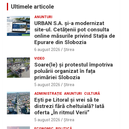
Ultimele articole
ANUNTURI
URBAN S.A. și-a modernizat
site-ul. Cetățenii pot consulta
online măsurile privind Stația de
Epurare din Slobozia
6 august 2026
Ştirea
VIDEO
Soare(le) și protestul împotriva
poluării organizat în fața
primăriei Slobozia
5 august 2026
Ştirea
ADMINISTRAȚIE
ANUNTURI
CULTURĂ
Eşti pe Litoral şi vrei să te
distrezi fără cheltuială? Iată
oferta „În ritmul Verii”
5 august 2026
Ştirea
ECONOMIC
POLITICĂ