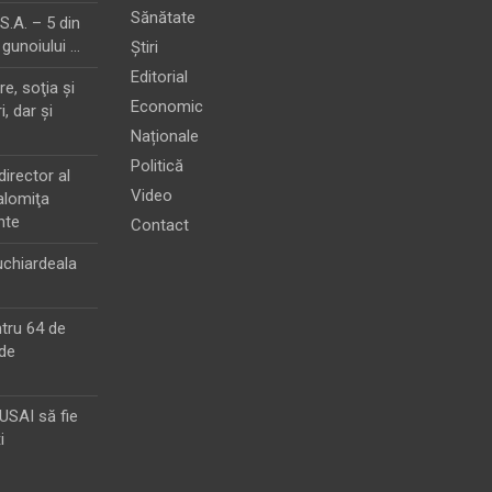
Sănătate
.A. – 5 din
 gunoiului …
Știri
Editorial
e, soţia şi
Economic
i, dar şi
Naționale
Politică
director al
Video
alomiţa
nte
Contact
chiardeala
ntru 64 de
de
MUSAI să fie
i