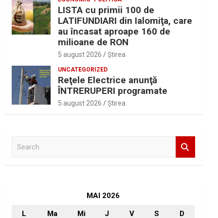
LISTA cu primii 100 de
LATIFUNDIARI din Ialomiţa, care
au încasat aproape 160 de
milioane de RON
5 august 2026
Ştirea
UNCATEGORIZED
Reţele Electrice anunţă
ÎNTRERUPERI programate
5 august 2026
Ştirea
S
e
a
r
c
h
MAI 2026
L
Ma
Mi
J
V
S
D