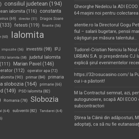
consiliul judetean
(194)
)
Gheorghe Nedelcu
la
ADI ECOO S
constanta
tean ialomita
(116)
64 maşini noi pentru colectarea
virus
(69)
Dragos Soare
director
(51)
(133)
atentie.ro
la
Directorul Gogu Petr
fetesti
(119)
finante
(56)
fiul – salarii bugetare, pensii mar
Ialomita
e
(60)
câştiguri pe măsura talentului…
investitii
(98)
IPJ
Tudorel-Cristian Nenciu
la
Noul 
impozite
(56)
URBAN S.A. şi preşedintele CJ I
judetul Ialomita
ISU Ialomita
(58)
explică şirul evenimentelor rece
Marian Pavel
(146)
(111)
erator
(112)
operator apa
(72)
https://32rosucasino.com/
la
Pu
Ialomita
(90)
primaria
primar
(84)
cui i-a păstorit!
a slobozia
(164)
primarie
(66)
sd
(149)
PSD Ialomita
(82)
M
la
Contractul semnat, azi, pe
Slobozia
)
autogunoiere, scapă ADI ECOO 
Romania
(78)
subcontractori
subventii
(82)
al
(64)
Tandarei
(64)
Ştirea
la
Câinii din adăposturi, 
6)
adoptați, ca să nu fie eutanasiaț