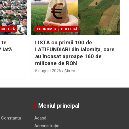
CULTURĂ
ECONOMIC
POLITICĂ
 te
LISTA cu primii 100 de
? Iată
LATIFUNDIARI din Ialomiţa, care
au încasat aproape 160 de
milioane de RON
5 august 2026
Ştirea
Meniul principal
 Constanţa –
Acasă
Administrație