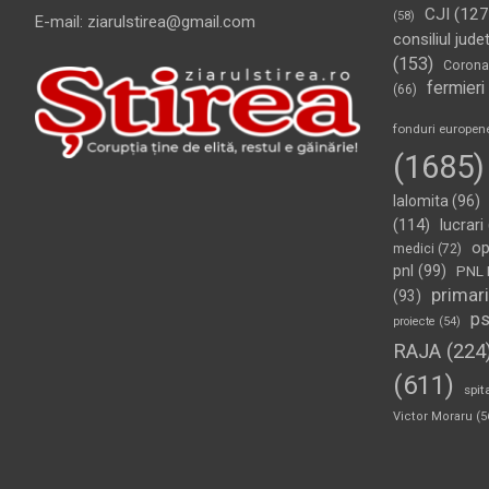
CJI
(127
(58)
E-mail: ziarulstirea@gmail.com
consiliul jude
(153)
Corona
fermieri
(66)
fonduri europen
(1685)
Ialomita
(96)
(114)
lucrari
op
medici
(72)
pnl
(99)
PNL 
primari
(93)
p
proiecte
(54)
RAJA
(224
(611)
spit
Victor Moraru
(5