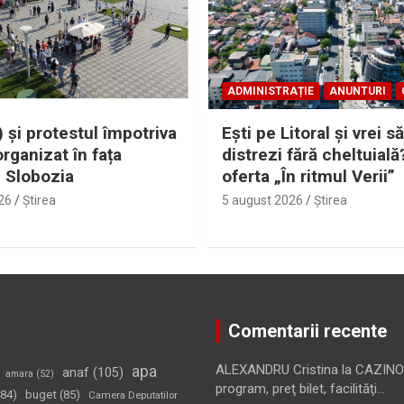
ADMINISTRAȚIE
ANUNTURI
 și protestul împotriva
Eşti pe Litoral şi vrei să
organizat în fața
distrezi fără cheltuială
i Slobozia
oferta „În ritmul Verii”
26
Ştirea
5 august 2026
Ştirea
Comentarii recente
apa
ALEXANDRU Cristina
la
CAZINO
anaf
(105)
amara
(52)
program, preţ bilet, facilităţi…
84)
buget
(85)
Camera Deputatilor