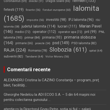
fermieri
(133)
Coronavirus
(69)
Dragos Soare
(66)
director
(51)
Ialomita
fetesti
(119)
fonduri europene
(60)
finante
(56)
(1685)
investitii
(98)
IPJ Ialomita
(96)
impozite
(56)
ISU
Marian Pavel
judetul Ialomita
(114)
lucrari
(111)
Ialomita
(58)
(146)
operator
(112)
pnl
(99)
PNL
medici
(72)
operator apa
(72)
primaria slobozia
Ialomita
(90)
primaria
(93)
primar
(84)
(164)
psd
(149)
PSD Ialomita
(82)
primarie
(66)
proiecte
(54)
Slobozia
(611)
RAJA
(224)
Romania
(78)
spital
(64)
subventii
(82)
Tandarei
(64)
Victor Moraru
(56)
Comentarii recente
ALEXANDRU Cristina
la
CAZINO Constanţa – program, preţ
bilet, facilităţi…
Gheorghe Nedelcu
la
ADI ECOO S.A. – 5 din 64 maşini noi
pentru colectarea gunoiului …
atentie.ro
la
Directorul Gogu Petre, soţia şi fiul – salarii