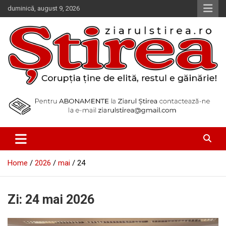
Skip
duminică, august 9, 2026
to
content
Corupția ține de elită, restul e găinărie!
Ziarul Știrea
Home
2026
mai
24
Zi:
24 mai 2026