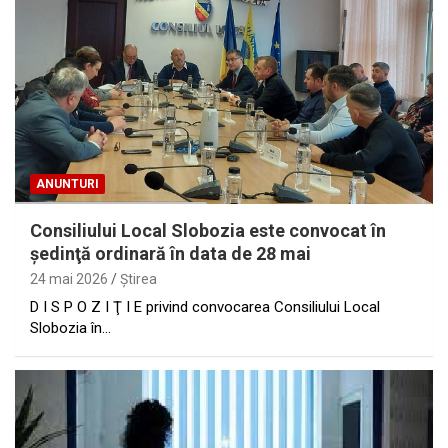
ANUNTURI
Consiliului Local Slobozia este convocat în
şedinţă ordinară în data de 28 mai
24 mai 2026
Ştirea
D I S P O Z I Ţ I E privind convocarea Consiliului Local
Slobozia în…