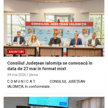
ANUNTURI
Consiliul Judeţean Ialomiţa se convoacă în
data de 27 mai în format mixt
24 mai 2026
Ştirea
C O M U N I C A T CONSILIUL JUDEŢEAN
IALOMIŢA, în conformitate…