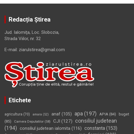
Redacția Știrea
Jud. Ialomiţa, Loc. Slobozia,
Strada Viilor, nr. 32
E-mail: ziarulstirea@gmail.com
Etichete
apa
(197)
anaf
(105)
APIA
(84)
buget
agricultura
(70)
amara
(52)
consiliul judetean
CJI
(127)
(85)
Camera Deputatilor
(58)
(194)
constanta
(153)
consiliul judetean ialomita
(116)