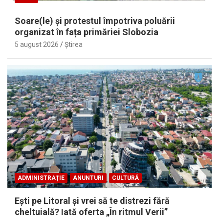
Soare(le) și protestul împotriva poluării
organizat în fața primăriei Slobozia
5 august 2026
Ştirea
ADMINISTRAȚIE
ANUNTURI
CULTURĂ
Eşti pe Litoral şi vrei să te distrezi fără
cheltuială? Iată oferta „În ritmul Verii”