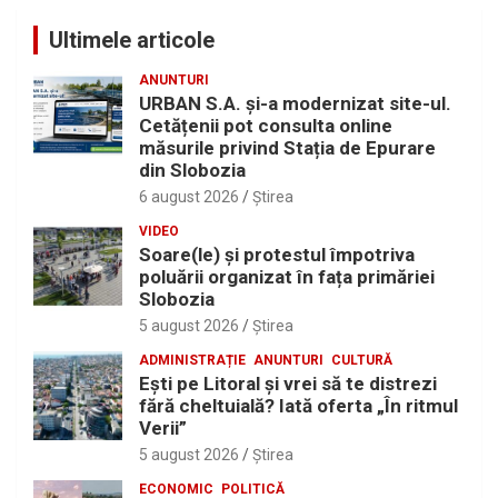
Ultimele articole
ANUNTURI
URBAN S.A. și-a modernizat site-ul.
Cetățenii pot consulta online
măsurile privind Stația de Epurare
din Slobozia
6 august 2026
Ştirea
VIDEO
Soare(le) și protestul împotriva
poluării organizat în fața primăriei
Slobozia
5 august 2026
Ştirea
ADMINISTRAȚIE
ANUNTURI
CULTURĂ
Eşti pe Litoral şi vrei să te distrezi
fără cheltuială? Iată oferta „În ritmul
Verii”
5 august 2026
Ştirea
ECONOMIC
POLITICĂ