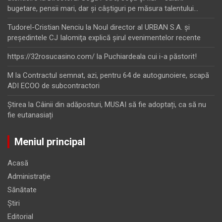
bugetare, pensii mari, dar şi câştiguri pe măsura talentului…
Tudorel-Cristian Nenciu
la
Noul director al URBAN S.A. şi
preşedintele CJ Ialomiţa explică şirul evenimentelor recente
https://32rosucasino.com/
la
Puchiardeala cui i-a păstorit!
M
la
Contractul semnat, azi, pentru 64 de autogunoiere, scapă
ADI ECOO de subcontractori
Ştirea
la
Câinii din adăposturi, MUSAI să fie adoptați, ca să nu
fie eutanasiați
Meniul principal
Acasă
Administrație
Sănătate
Știri
Editorial