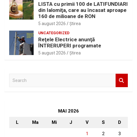
LISTA cu primii 100 de LATIFUNDIARI
din Ialomiţa, care au încasat aproape
160 de milioane de RON
5 august 2026
Ştirea
UNCATEGORIZED
Reţele Electrice anunţă
ÎNTRERUPERI programate
5 august 2026
Ştirea
S
e
a
r
c
h
MAI 2026
L
Ma
Mi
J
V
S
D
1
2
3