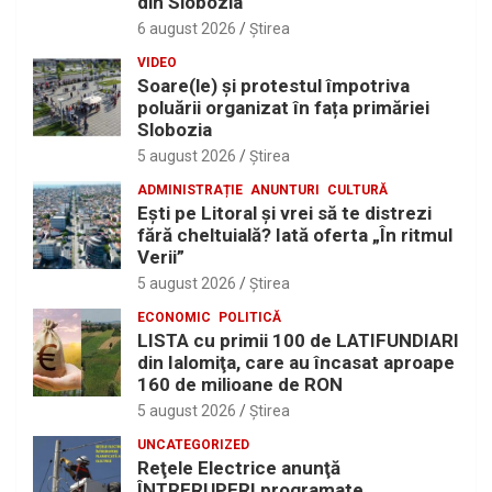
din Slobozia
6 august 2026
Ştirea
VIDEO
Soare(le) și protestul împotriva
poluării organizat în fața primăriei
Slobozia
5 august 2026
Ştirea
ADMINISTRAȚIE
ANUNTURI
CULTURĂ
Eşti pe Litoral şi vrei să te distrezi
fără cheltuială? Iată oferta „În ritmul
Verii”
5 august 2026
Ştirea
ECONOMIC
POLITICĂ
LISTA cu primii 100 de LATIFUNDIARI
din Ialomiţa, care au încasat aproape
160 de milioane de RON
5 august 2026
Ştirea
UNCATEGORIZED
Reţele Electrice anunţă
ÎNTRERUPERI programate