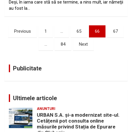
Deşi, în iarna care stă să se termine, a nins mult, iar nămeţii
au fost la…
Paginație
Previous
1
…
65
66
67
articole
…
84
Next
Publicitate
Ultimele articole
ANUNTURI
URBAN S.A. și-a modernizat site-ul.
Cetățenii pot consulta online
măsurile privind Stația de Epurare