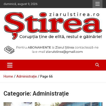
Skip
duminică, august 9, 2026
to
content
Corupția ține de elită, restul e găinărie!
Ziarul Știrea
Home
Administrație
Page 66
Categorie:
Administrație