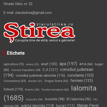
Strada Viilor, nr. 32
E-mail: ziarulstirea@gmail.com
Etichete
apa
(197)
anaf
(105)
APIA
(84)
buget
agricultura
(70)
amara
(52)
consiliul judetean
CJI
(127)
(85)
Camera Deputatilor
(58)
(194)
constanta
(153)
consiliul judetean ialomita
(116)
fermieri
(133)
Coronavirus
(69)
Dragos Soare
(66)
director
(51)
Ialomita
fetesti
(119)
fonduri europene
(60)
finante
(56)
(1685)
investitii
(98)
IPJ Ialomita
(96)
impozite
(56)
ISU
Marian Pavel
judetul Ialomita
(114)
lucrari
(111)
Ialomita
(58)