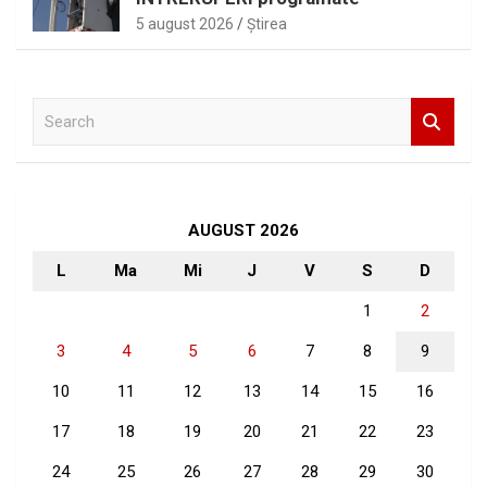
5 august 2026
Ştirea
S
e
a
r
c
h
AUGUST 2026
L
Ma
Mi
J
V
S
D
1
2
3
4
5
6
7
8
9
10
11
12
13
14
15
16
17
18
19
20
21
22
23
24
25
26
27
28
29
30