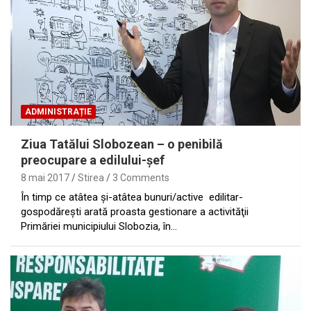
ADMINISTRAȚIE
Ziua Tatălui Slobozean – o penibilă
preocupare a edilului-şef
8 mai 2017
Stirea
3 Comments
În timp ce atâtea şi-atâtea bunuri/active edilitar-
gospodăreşti arată proasta gestionare a activităţii
Primăriei municipiului Slobozia, în…