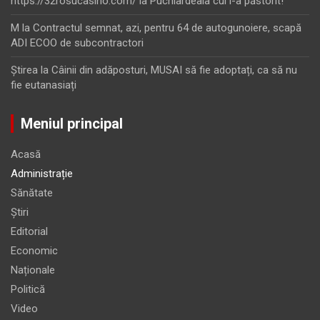
https://32rosucasino.com/
la
Puchiardeala cui i-a păstorit!
M
la
Contractul semnat, azi, pentru 64 de autogunoiere, scapă
ADI ECOO de subcontractori
Ştirea
la
Câinii din adăposturi, MUSAI să fie adoptați, ca să nu
fie eutanasiați
Meniul principal
Acasă
Administrație
Sănătate
Știri
Editorial
Economic
Naționale
Politică
Video