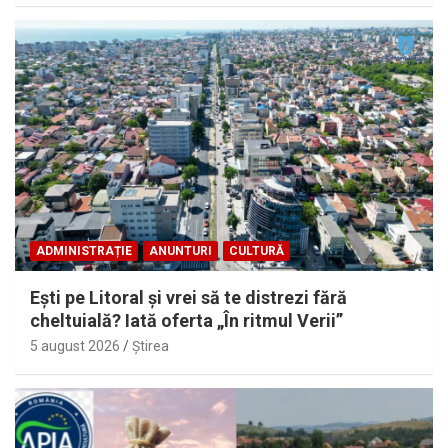
ADMINISTRAȚIE
ANUNTURI
CULTURĂ
Eşti pe Litoral şi vrei să te distrezi fără
cheltuială? Iată oferta „În ritmul Verii”
5 august 2026
Ştirea