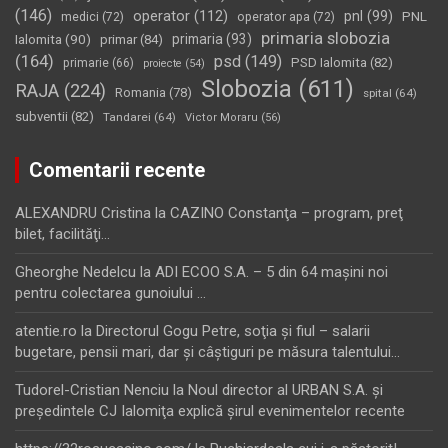
(146)
operator
(112)
pnl
(99)
PNL
medici
(72)
operator apa
(72)
primaria slobozia
Ialomita
(90)
primaria
(93)
primar
(84)
(164)
psd
(149)
PSD Ialomita
(82)
primarie
(66)
proiecte
(54)
Slobozia
(611)
RAJA
(224)
Romania
(78)
spital
(64)
subventii
(82)
Tandarei
(64)
Victor Moraru
(56)
Comentarii recente
ALEXANDRU Cristina
la
CAZINO Constanţa – program, preţ
bilet, facilităţi…
Gheorghe Nedelcu
la
ADI ECOO S.A. – 5 din 64 maşini noi
pentru colectarea gunoiului …
atentie.ro
la
Directorul Gogu Petre, soţia şi fiul – salarii
bugetare, pensii mari, dar şi câştiguri pe măsura talentului…
Tudorel-Cristian Nenciu
la
Noul director al URBAN S.A. şi
preşedintele CJ Ialomiţa explică şirul evenimentelor recente