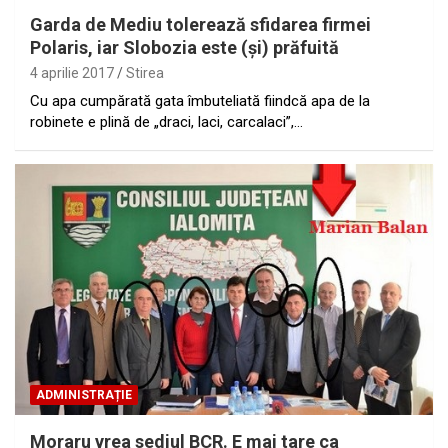
Garda de Mediu tolerează sfidarea firmei
Polaris, iar Slobozia este (şi) prăfuită
4 aprilie 2017
Stirea
Cu apa cumpărată gata îmbuteliată fiindcă apa de la
robinete e plină de „draci, laci, carcalaci”,…
ADMINISTRAȚIE
Moraru vrea sediul BCR. E mai tare ca