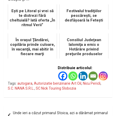
Eşti pe Litoral şi vrei să
Festivalul tradiţiilor
te distrezi fără
pescăreşti, se
cheltuială? Iată oferta „În
desfăşoară la Feteşti
ritmul Verii”
În oraşul Ţăndărei,
Consiliul Judeţean
copilăria prinde culoare,
Ialomiţa a emis o
în vacanţă, mai abitir în
Hotărâre privind
fiecare marţi
preţurile produselor
agricole
Distribuie articolul:
Tags:
autogara
,
Autorizatie benzinarie Art Oil
,
Nicu Pericli
,
S.C. NANA S.R.L.
,
SC Nick Touring Slobozia
Navigare
Unde ieri a căzut primarul Stoica, azi a dărâmat primarul