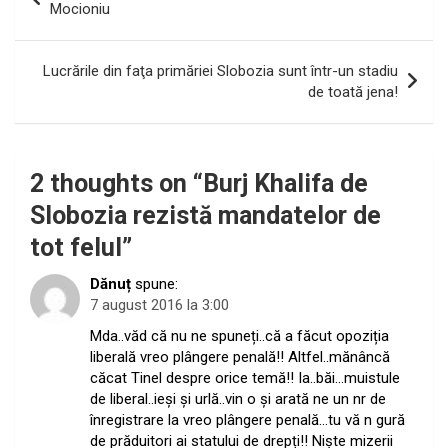
în
Mocioniu
articole
Lucrările din faţa primăriei Slobozia sunt într-un stadiu
de toată jena!
2 thoughts on “
Burj Khalifa de
Slobozia rezistă mandatelor de
tot felul
”
Dănuț
spune:
7 august 2016 la 3:00
Mda..văd că nu ne spuneți..că a făcut opoziția
liberală vreo plângere penală!! Altfel..mănâncă
căcat Tinel despre orice temă!! Ia..băi…muistule
de liberal..ieși și urlă..vin o și arată ne un nr de
înregistrare la vreo plângere penală…tu vă n gură
de prăduitori ai statului de drepți!! Niște mizerii