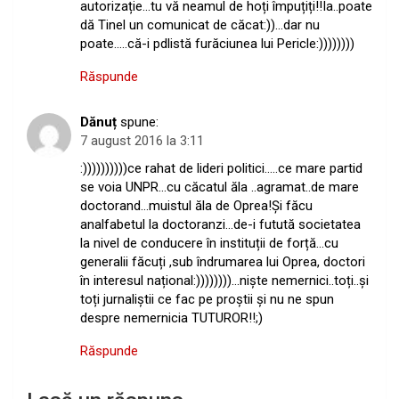
autorizație…tu vă neamul de hoți împuțiți!!Ia..poate
dă Tinel un comunicat de căcat:))…dar nu
poate…..că-i pdlistă furăciunea lui Pericle:))))))))
Răspunde
Dănuț
spune:
7 august 2016 la 3:11
:))))))))))ce rahat de lideri politici…..ce mare partid
se voia UNPR…cu căcatul ăla ..agramat..de mare
doctorand…muistul ăla de Oprea!Și făcu
analfabetul la doctoranzi…de-i futută societatea
la nivel de conducere în instituții de forță…cu
generalii făcuți ,sub îndrumarea lui Oprea, doctori
în interesul național:))))))))…niște nemernici..toți..și
toți jurnaliștii ce fac pe proștii și nu ne spun
despre nemernicia TUTUROR!!;)
Răspunde