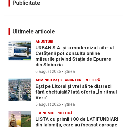
Publicitate
Ultimele articole
ANUNTURI
URBAN S.A. și-a modernizat site-ul.
Cetățenii pot consulta online
măsurile privind Stația de Epurare
din Slobozia
6 august 2026
Ştirea
ADMINISTRAȚIE
ANUNTURI
CULTURĂ
Eşti pe Litoral şi vrei să te distrezi
fără cheltuială? Iată oferta „În ritmul
Verii”
5 august 2026
Ştirea
ECONOMIC
POLITICĂ
LISTA cu primii 100 de LATIFUNDIARI
din Ialomiţa, care au încasat aproape