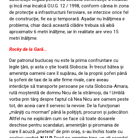
şi încă mai încalcă O.U.G. 12 / 1998, conform căreia în zona
de protecţie a infrastructurii feroviare, se interzice orice fel
de construcţie, fie ea şi temporară. Aşadar nu înălţimea e
problema, chiar dacă această clădire trebuia să aibă
aproximativ 6 metri înălţime, iar în realitate are vreo 15
metri înălţime.
Rocky de la Gară…
Dar patronul buclucaş nu este la prima confruntare cu
legile ţării, şi asta o ştie toată Slobozia. În trecut bătea şi
ameninţa oamenii care îl supărau, de la propriii şoferi până
la şoferii de taxi de la alte firme rivale, care aveau
interdicţie să transporte persoane pe ruta Slobozia-Amara,
rută moştenită de domnu Nicu de la strămoşi, da ! Umblă
vorba prin târg despre faptul că Nea Nicu are oameni peste
tot, din aceia care îl servesc la nevoie. De la funcţionari
„mânjiţi cu morman” până la poliţişti, procurori şi judecători.
Altfel nu ne explicăm cum se face că toate dosarele
deschise pentru scandaluri, ameninţări şi piromania de
care îl acuză „prietenii” de prin oraş, s-au închis toate cu