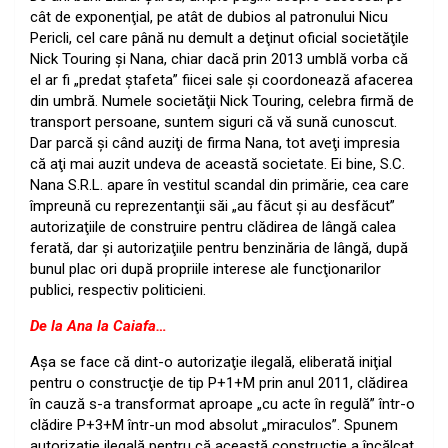
cât de exponenţial, pe atât de dubios al patronului Nicu
Pericli, cel care până nu demult a deţinut oficial societăţile
Nick Touring şi Nana, chiar dacă prin 2013 umblă vorba că
el ar fi „predat ştafeta” fiicei sale şi coordonează afacerea
din umbră. Numele societăţii Nick Touring, celebra firmă de
transport persoane, suntem siguri că vă sună cunoscut.
Dar parcă şi când auziţi de firma Nana, tot aveţi impresia
că aţi mai auzit undeva de această societate. Ei bine, S.C.
Nana S.R.L. apare în vestitul scandal din primărie, cea care
împreună cu reprezentanţii săi „au făcut şi au desfăcut”
autorizaţiile de construire pentru clădirea de lângă calea
ferată, dar şi autorizaţiile pentru benzinăria de lângă, după
bunul plac ori după propriile interese ale funcţionarilor
publici, respectiv politicieni.
De la Ana la Caiafa…
Aşa se face că dint-o autorizaţie ilegală, eliberată iniţial
pentru o construcţie de tip P+1+M prin anul 2011, clădirea
în cauză s-a transformat aproape „cu acte în regulă” într-o
clădire P+3+M într-un mod absolut „miraculos”. Spunem
autorizaţie ilegală pentru că această construcţie a încălcat