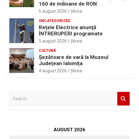
160 de milioane de RON
5 august 2026
Ştirea
UNCATEGORIZED
Reţele Electrice anunţă
ÎNTRERUPERI programate
5 august 2026
Ştirea
CULTURĂ
Șezătoare de vară la Muzeul
Județean Ialomița
4 august 2026
Ştirea
S
e
a
r
c
h
AUGUST 2026