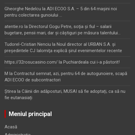
Gheorghe Nedelcu
la
ADI ECOO S.A. – 5 din 64 maşini noi
pentru colectarea gunoiului …
atentie.ro
la
Directorul Gogu Petre, soţia şi fiul – salarii
bugetare, pensii mari, dar şi câştiguri pe măsura talentului…
Tudorel-Cristian Nenciu
la
Noul director al URBAN S.A. şi
preşedintele CJ Ialomiţa explică şirul evenimentelor recente
https://32rosucasino.com/
la
Puchiardeala cui i-a păstorit!
M
la
Contractul semnat, azi, pentru 64 de autogunoiere, scapă
ADI ECOO de subcontractori
Ştirea
la
Câinii din adăposturi, MUSAI să fie adoptați, ca să nu
fie eutanasiați
Meniul principal
Acasă