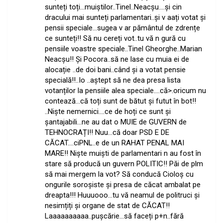
sunteți toți…muiștilor..Tinel..Neacșu….și cin
dracului mai sunteți parlamentari..și v aați votat și
pensii speciale…sugea v ar pământul de zdrențe
ce sunteți!! Să nu cereți vot..tu vă n gură cu
pensiile voastre speciale..Tinel Gheorghe..Marian
Neacșu!! Și Pocora..să ne lase cu muia ei de
alocație ..de doi bani..când și a votat pensie
specială!!..Io ..aștept să ne dea presa lista
votanților la pensiile alea speciale….că>.oricum nu
contează…că toți sunt de bătut și futut în bot!!
..Niște nemernici….ce de hoți ce sunt și
șantajabili…ne au dat o MUIE de GUVERN de
TEHNOCRAȚI!! Nuu…că doar PSD E DE
CĂCAT….ciPNL..e de un RAHAT PENAL MAI
MARE!! Niște muiști de parlamentari n au fost în
stare să producă un guvern POLITIC!! Păi de plm
să mai mergem la vot? Să conducă Cioloș cu
ongurile soroșiste și presa de căcat ambalat pe
dreapta!!! Huuuooo…tu vă neamul de politruci și
nesimțiți și organe de stat de CĂCAT!!
Laaaaaaaaaa..pușcărie…să faceți p+n..fără