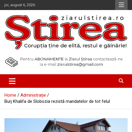
Skip
joi, august 6, 2026
to
content
Corupția ține de elită, restul e găinărie!
Ziarul Știrea
Home
Administrație
Burj Khalifa de Slobozia rezistă mandatelor de tot felul