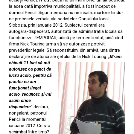
acelaşi verdict:
N.U.P.
Dacă ne amintim bine, un alt scandal,
la acea dată împotriva municipalităţii, a fost început de
domnul Pericli. Sigur memoria nu ne înșală, martore fiindu-
ne procesele verbale ale ședințelor Consiliului local
Slobozia, prin ianuarie 2012. Subiectul central era
autogara-dispecerat, autorizată de administrația locală să
funcționeze TEMPORAR, adică pe termen limitat, pînă cînd
firma Nick Touring urma să se autorizeze potrivit
prevederilor legale. Să reconstituim, din arhivă, una dintre
declarațiile de atunci ale șefului de la Nick Touring:
„
M-am
chinuit 11 luni să mă
autorizez ca punct de
lucru acolo, pentru că
practic eu am
funcţionat ilegal
acolo, recunosc şi-mi
asum orice
răspundere
“ declara,
nonșalant, patronul
Pericli la momentul
ianuarie 2012. Ce s-a
schimbat între timp?