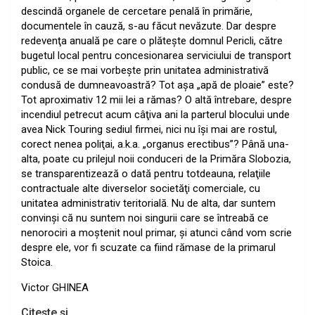
descindă organele de cercetare penală în primărie,
documentele în cauză, s-au făcut nevăzute. Dar despre
redevenţa anuală pe care o plăteşte domnul Pericli, către
bugetul local pentru concesionarea serviciului de transport
public, ce se mai vorbeşte prin unitatea administrativă
condusă de dumneavoastră? Tot aşa „apă de ploaie” este?
Tot aproximativ 12 mii lei a rămas? O altă întrebare, despre
incendiul petrecut acum câţiva ani la parterul blocului unde
avea Nick Touring sediul firmei, nici nu îşi mai are rostul,
corect nenea poliţai, a.k.a. „organus erectibus”? Până una-
alta, poate cu prilejul noii conduceri de la Primăra Slobozia,
se transparentizează o dată pentru totdeauna, relaţiile
contractuale alte diverselor societăţi comerciale, cu
unitatea administrativ teritorială. Nu de alta, dar suntem
convinşi că nu suntem noi singurii care se întreabă ce
nenorociri a moştenit noul primar, şi atunci când vom scrie
despre ele, vor fi scuzate ca fiind rămase de la primarul
Stoica.
Victor GHINEA
Citește și ...