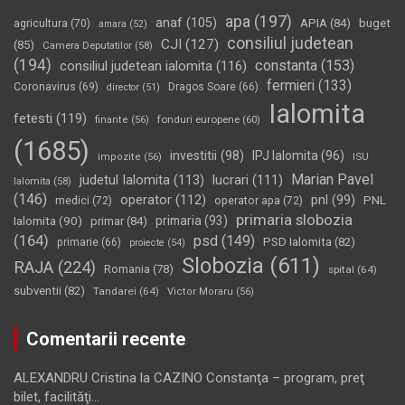
apa
(197)
anaf
(105)
APIA
(84)
buget
agricultura
(70)
amara
(52)
consiliul judetean
CJI
(127)
(85)
Camera Deputatilor
(58)
(194)
constanta
(153)
consiliul judetean ialomita
(116)
fermieri
(133)
Coronavirus
(69)
Dragos Soare
(66)
director
(51)
Ialomita
fetesti
(119)
fonduri europene
(60)
finante
(56)
(1685)
investitii
(98)
IPJ Ialomita
(96)
impozite
(56)
ISU
Marian Pavel
judetul Ialomita
(113)
lucrari
(111)
Ialomita
(58)
(146)
operator
(112)
pnl
(99)
PNL
medici
(72)
operator apa
(72)
primaria slobozia
Ialomita
(90)
primaria
(93)
primar
(84)
(164)
psd
(149)
PSD Ialomita
(82)
primarie
(66)
proiecte
(54)
Slobozia
(611)
RAJA
(224)
Romania
(78)
spital
(64)
subventii
(82)
Tandarei
(64)
Victor Moraru
(56)
Comentarii recente
ALEXANDRU Cristina
la
CAZINO Constanţa – program, preţ
bilet, facilităţi…