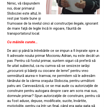
Nimic, vă răspundem
noi, doar primarul
Sloboziei este altul, în
rest par toate bune şi
frumoase de la nivelul cinci al construcţiei ilegale, ignorant
de mare faţă de legile încă în vigoare, făurită de
transportatorul local.
Cu mâinile curate…
De aici şi până la întrebările ce se impun a fi înşirate spre a
fi adresate noului primar Mocioniu Adrian, nu este decât un
pas. Pentru că fostul primar, suntem siguri că preferă să
fie uitat subiectul, ca nu cumva să se sesizeze iarăşi
„procurorii şi băieţii cu ciocane de lemn” pentru vreo
semnătură aiurea-n tramvai, ne permitem să le adresăm
tânărului de la cârma oraşului Slobozia, pentru următorii
patru ani. Carevasăzică, ce se mai aude cu autorizaţiile de
construire pentru autogara despre care am scris mai sus,
domnule primar? Spun autorizaţiile de construire, pentru că
au fost aduse, depuse, modificate, sucite, învârtite,
mototolite, pentru ca într-un final, când era gata-gata să