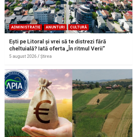
ADMINISTRAȚIE
ANUNTURI
CULTURĂ
Eşti pe Litoral şi vrei să te distrezi fără
cheltuială? Iată oferta „În ritmul Verii”
5 august 2026
Ştirea