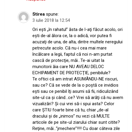
Stirea
spune:
3 iulie 2018 la 12:54
Ori eşti „în rahatul” ăsta de l-aţi făcut acolo, ori
eşti de-al ălora ce, la o adică, vor putea fi
acuzaţi de una, de alta, dintre multele neregului
petrecute acolo. Că nu-i cea mai mare
încălcare a legii, faptul că noi n-am purtat
cască de protecţie, măi…Te-ai uitat la
muncitorii ăia care NU AVEAU DELOC
ECHIPAMENT DE PROTECŢIE, penibilule?
Te oftici că am intrat ASUMÂNDU-NE riscuri,
sau ce? Că se vede de la o poştă ce invidios
eşti sau ce penibil îţi asumi să fii, ridiculizând
site-ul ca şi când…ce? Vrei să arăţi că nu avem
vizualizări? Şi cui vrei să-i spui asta? Celor
care ŞTIU foarte bine că tu, chiar „de-al
dracului şi de „inimos” nu vezi că MULTE
articole de pe site-ul ziarului chiar sunt citite?
Reţine, măi…”jmechere”!!!! Cu doar câteva zile