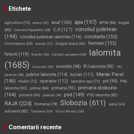
Etichete
apa
(197)
anaf
(105)
APIA
(84)
buget
agricultura
(70)
amara
(52)
consiliul judetean
CJI
(127)
(85)
Camera Deputatilor
(58)
(194)
constanta
(153)
consiliul judetean ialomita
(116)
fermieri
(133)
Coronavirus
(69)
Dragos Soare
(66)
director
(51)
Ialomita
fetesti
(119)
fonduri europene
(60)
finante
(56)
(1685)
investitii
(98)
IPJ Ialomita
(96)
impozite
(56)
ISU
Marian Pavel
judetul Ialomita
(114)
lucrari
(111)
Ialomita
(58)
(146)
operator
(112)
pnl
(99)
PNL
medici
(72)
operator apa
(72)
primaria slobozia
Ialomita
(90)
primaria
(93)
primar
(84)
(164)
psd
(149)
PSD Ialomita
(82)
primarie
(66)
proiecte
(54)
Slobozia
(611)
RAJA
(224)
Romania
(78)
spital
(64)
subventii
(82)
Tandarei
(64)
Victor Moraru
(56)
Comentarii recente