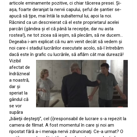
articole eminamente pozitive, ci chiar tăcerea presei. Şi-
aşa, foarte deranjat la nervii capului, şeful de şantier se-
apucă să ţipe, mai întâi la subalternul lui, apoi la noi.
Răcnind ca un descreierat că el este proprietarul acelei
parcări (gândea şi el că până la recepţie, dar nu asta
rostea!), ne tot zicea să ieşim, să plecăm, să ne ducem…
Degeaba i-am explicat că nu am venit decât să vedem şi
noi care-i stadiul lucrărilor executate acolo, să-l întrebăm
dacă este în grafic cu lucrările, să aflăm cât mai dur
ează!
Vizibil
afectat de
îndrăzneal
a noastră,
dar şi
speriat la
gândul că
se vor
supăra
„băieţii deştepţi”, cel (i)responsabil de lucrare s-a repezit la
camera de filmat. A fost momentul în care şi noi am
ripostat fără a-i menaja nervii zdruncinaţi. Ce-a urmat? O