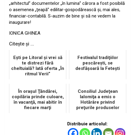
„arhitectul” documentelor „în lumina” cărora a fost posibilă
o asemenea „ţeapă” edilitar-gospodărească şi, mai ales,
financiar-contabilă. S-auzim de bine şi să ne vedem la
inaugurare!
IONICA GHINEA
Citește și ...
Eşti pe Litoral şi vrei să
Festivalul tradiţiilor
te distrezi fără
pescăreşti, se
cheltuială? Iată oferta „În
desfăşoară la Feteşti
ritmul Verii”
În oraşul Ţăndărei,
Consiliul Judeţean
copilăria prinde culoare,
Ialomiţa a emis o
în vacanţă, mai abitir în
Hotărâre privind
fiecare marţi
preţurile produselor
agricole
Distribuie articolul: