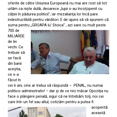
oferite de către Uniunea Europeană nu mai are rost să tot
urlăm ca nişte dulăi, deoarece „lupii s-au încoţopenit cu
căţeii în pădurea politicii”, iar mezalianţa lor încă pare
indestructibilă pentru vânători. E de-ajuns să vă spunem că
suma pentru „GROAPA lu’ Stoica” , azi
sare cu mult peste
700 de
MILIARDE
de lei
vechi. Ce
trebuie să
se facă
din banii
aceştia,
ce s-a
făcut în
cei 6 ani, cine ar trebui să răspundă – PENAL, nu numai
politico-administrativ! – dar şi de ce nici măcar Opoziţia nu
face o plângere penală, sigur că ne întrebăm toţi, noi cei
care într-un fel sau altul, cotizăm pentru a putea fi
acoperită
această