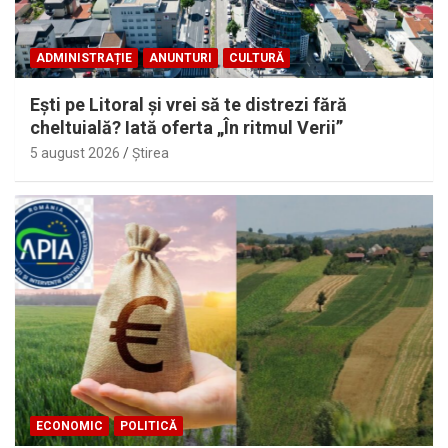
ADMINISTRAȚIE
ANUNTURI
CULTURĂ
Eşti pe Litoral şi vrei să te distrezi fără
cheltuială? Iată oferta „În ritmul Verii”
5 august 2026
Ştirea
ECONOMIC
POLITICĂ