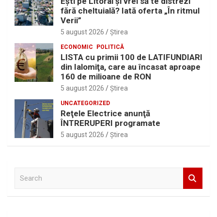
Eşti pe Litoral şi vrei să te distrezi
fără cheltuială? Iată oferta „În ritmul
Verii”
5 august 2026
Ştirea
ECONOMIC
POLITICĂ
LISTA cu primii 100 de LATIFUNDIARI
din Ialomiţa, care au încasat aproape
160 de milioane de RON
5 august 2026
Ştirea
UNCATEGORIZED
Reţele Electrice anunţă
ÎNTRERUPERI programate
5 august 2026
Ştirea
S
e
a
r
c