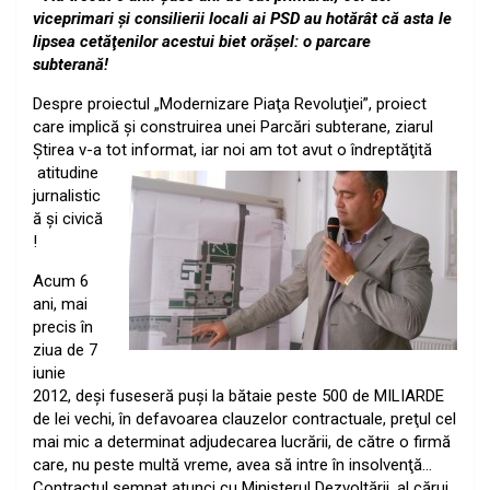
viceprimari şi consilierii locali ai PSD au hotărât că asta le
lipsea cetăţenilor acestui biet orăşel: o parcare
subterană!
Despre proiectul „Modernizare Piaţa Revoluţiei”, proiect
care implică şi construirea unei Parcări subterane, ziarul
Ştirea v-a tot informat, iar noi am
tot avut o îndreptăţită
atitudine
jurnalistic
ă şi civică
!
Acum 6
ani, mai
precis în
ziua de 7
iunie
2012, deşi fuseseră puşi la bătaie peste 500 de MILIARDE
de lei vechi, în defavoarea clauzelor contractuale, preţul cel
mai mic a determinat adjudecarea lucrării, de către o firmă
care, nu peste multă vreme, avea să intre în insolvenţă…
Contractul semnat atunci cu Ministerul Dezvoltării, al cărui