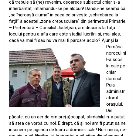
că trebuie să (ne) revenim, deoarece subiectul chiar s-a
înfierbântat, inflamându-se pe alocuri! Dându-ne seama că
„se îngroaşă gluma” în ceea ce priveşte „schimbarea la
faţă” a acestei „zone crepusculare” din perimetrul Primărie
– Prefectură – Consiliul Judeţean, am descins la faţa
locului pentru a afla care este stadiul lucrării şi, mai ales,
dacă va mai fi sau nu va mai fi parcare acolo? Ajunşi la
Primăria,
norocul ni
l-a scos
în cale pe
chiar
domnul
Puia
administr
atorul
oraşului.
Din
păcate, cu un aer de om pre(a)ocupat, stimabilul n-a putut
să stea de vorbă cu noi. E drept, că şi noi am fi putut să ne
înscriem pe agenda de lucru a domniei-sale! Nu-i nimic, ne-