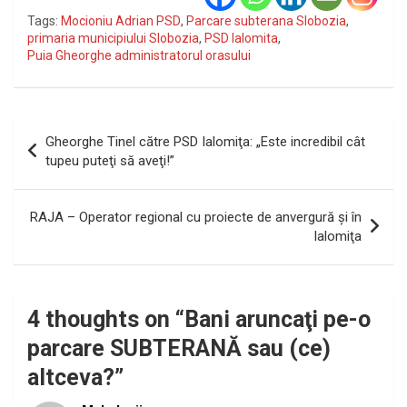
Tags:
Mocioniu Adrian PSD
,
Parcare subterana Slobozia
,
primaria municipiului Slobozia
,
PSD Ialomita
,
Puia Gheorghe administratorul orasului
Navigare
Gheorghe Tinel către PSD Ialomiţa: „Este incredibil cât
în
tupeu puteţi să aveţi!”
articole
RAJA – Operator regional cu proiecte de anvergură şi în
Ialomiţa
4 thoughts on “
Bani aruncaţi pe-o
parcare SUBTERANĂ sau (ce)
altceva?
”