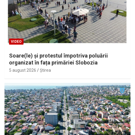
VIDEO
Soare(le) și protestul împotriva poluării
organizat în fața primăriei Slobozia
5 august 2026
Ştirea