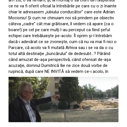
am zis, o să filmăm, şi, la montaj o să citim din răspunsul
ce ne va fi oferit oficial la întrebările pe care cu o zi înainte
chiar le adresasem „iubiului conducător” care este Adrian
Mocioniu! Şi cum ne chinuiam noi să prindem pe obiectiv
câteva „cadre” cât mai grăitoare, îl vedem că apare (ca o
boare!) pe cel pe care mulţi l-au perceput ca fiind şeful
echipei care trebăluieşte pe-acolo. Îl oprim şi-l întrebăm
dacă-i adevărat ce se zvoneşte, cum că nu va mai fi nici o
Parcare, că acolo va fi mutată Arhiva sau i se va da o cu
totul altă destinaţie „buncărului” de dedesubt…? Părând
când amuzat de-aşa perspectivă, când ofensat de-aşa
acuzaţie, domnul Dumitrică Ilie ne zice două vorbe de
ruşinică, du
pă care NE INVITĂ să vedem ce-i acolo, în