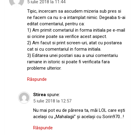
5 iulie 2018 la 11:44
Tipic, incercam sa ascudem mizeria sub pres si
ne facem ca nu s-a intamplat nimic. Degeaba ti-ai
editat comentariul, pentru ca:
1) Am primit cometariul in forma initiala pe e-mail
si oricine poate sa verifice acest aspect.
2) Am facut si print screen-uri, atat cu postarea
cat si cu comentariul in forma initiala.
3) Editarea unei postari sau a unui comentariu
ramane in istoric si poate fi verificata fara
probleme ulterior.
Răspunde
Stirea
spune:
5 iulie 2018 la 12:57
Nu mai pot eu de părerea ta, măi LOL care eşti
acelaşi cu „Mahalagii” şi acelaşi cu Sorin970…!
Răspunde