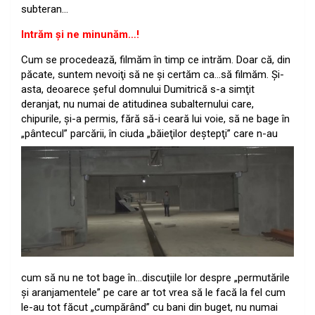
subteran…
Intrăm şi ne minunăm…!
Cum se procedează, filmăm în timp ce intrăm. Doar că, din
păcate, suntem nevoiţi să ne şi certăm ca…să filmăm. Şi-
asta, deoarece şeful domnului Dumitrică s-a simţit
deranjat, nu numai de atitudinea subalternului care,
chipurile, şi-a permis, fără să-i ceară lui voie, să ne bage în
„pântecul” parcării, în ciuda „băieţilor deştepţi” care n
-au
cum să nu ne tot bage în…discuţiile lor despre „permutările
şi aranjamentele” pe care ar tot vrea să le facă la fel cum
le-au tot făcut „cumpărând” cu bani din buget, nu numai