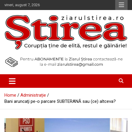
Skip
vineri, august 7, 2026
to
content
Corupția ține de elită, restul e găinărie!
Ziarul Știrea
Home
Administrație
Bani aruncaţi pe-o parcare SUBTERANĂ sau (ce) altceva?