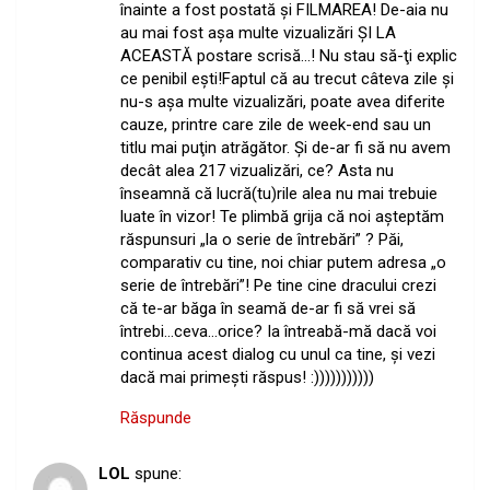
înainte a fost postată şi FILMAREA! De-aia nu
au mai fost aşa multe vizualizări ŞI LA
ACEASTĂ postare scrisă…! Nu stau să-ţi explic
ce penibil eşti!Faptul că au trecut câteva zile şi
nu-s aşa multe vizualizări, poate avea diferite
cauze, printre care zile de week-end sau un
titlu mai puţin atrăgător. Şi de-ar fi să nu avem
decât alea 217 vizualizări, ce? Asta nu
înseamnă că lucră(tu)rile alea nu mai trebuie
luate în vizor! Te plimbă grija că noi aşteptăm
răspunsuri „la o serie de întrebări” ? Păi,
comparativ cu tine, noi chiar putem adresa „o
serie de întrebări”! Pe tine cine dracului crezi
că te-ar băga în seamă de-ar fi să vrei să
întrebi…ceva…orice? Ia întreabă-mă dacă voi
continua acest dialog cu unul ca tine, şi vezi
dacă mai primeşti răspus! :)))))))))))
Răspunde
LOL
spune: