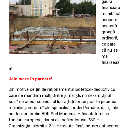
gaură
financiară
menită să
acopere
această
groapă
ordinară,
ce pare
că nu se
mai
finalizeaz
ă!
Jale mare în parcare!
Din motive ce ţin de raţionamentul ipotetico-deductiv cu
care ne mândrim mulţi dintre jurnalişti, nu ne-am „ţinut
scai” de acest subiect, al lucră(tu)rilor ce poartă pecetea
mâinilor „murdare” ale specialiştilor din Primărie, dar şi ale
prietenilor lor din ADR Sud Muntenia – finanţatorul cu
fonduri europene, dar şi ale şefilor lor din PSD –
Organizaţia Ialomiţa. Zilele trecute, însă, ne-am dat seama