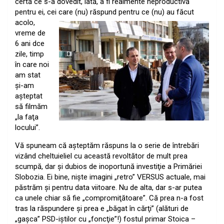
certă ce s-a dovedit, iată, a fi realmente neproductivă
pentru ei, cei care (nu) răspund pentru ce (nu) au făcut
acolo,
vreme de
6 ani dce
zile, timp
în care noi
am stat
şi-am
aşteptat
să filmăm
„la faţa
locului”.
Vă spuneam că aşteptăm răspuns la o serie de întrebări
vizând cheltuieliel cu această revoltător de mult prea
scumpă, dar şi dubios de inoportună investiţie a Primăriei
Slobozia. Ei bine, nişte imagini „retro” VERSUS actuale, mai
păstrăm şi pentru data viitoare. Nu de alta, dar s-ar putea
ca unele chiar să fie „compromiţătoare”. Că prea n-a fost
tras la răspundere şi prea e „băgat în cărţi” (alături de
„gaşca” PSD-iştilor cu „foncţie”!) fostul primar Stoica –