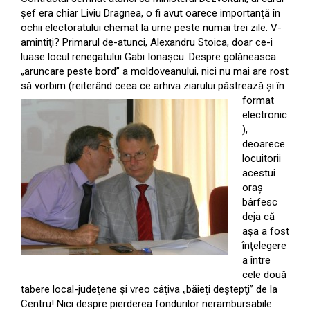
şef era chiar Liviu Dragnea, o fi avut oarece importanţă în
ochii electoratului chemat la urne peste numai trei zile. V-
amintiţi? Primarul de-atunci, Alexandru Stoica, doar ce-i
luase locul renegatului Gabi Ionaşcu. Despre golăneasca
„aruncare peste bord” a moldoveanului, nici nu mai are rost
să vorbim (reite
rând ceea ce arhiva ziarului păstrează şi în
format
electronic
),
deoarece
locuitorii
acestui
oraş
bârfesc
deja că
aşa a fost
înţelegere
a între
cele două
tabere local-judeţene şi vreo câţiva „băieţi deştepţi” de la
Centru! Nici despre pierderea fondurilor nerambursabile