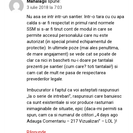
Mahalagii
spune:
3 iulie 2018 la 7:03
Nu asa se intr intr-un santier. Intr-o tara cu cu apa
calda s-ar fi respectat in primul rand normele
SSM si s-ar fi tinut cont de modul in care se
permite accesul personalului care nu este
autorizat (in special privind echipamentul de
protectie). In ultimele poze (mai ales penultima,
de mare angajament) se vede cat se poate de
clar ca nici in bascheti nu-i doare pe tantalaii
prezenti pe santier (cum care? toti tantalaii!) si
cam cat de mult ne pasa de respectarea
prevederilor legale.
Imbucurator ii faptul ca voi asteptati raspunsuri
,,la o serie de intrebari”, raspunsuri care banuiesc
ca sunt existentiale si vor produce rasturnari
inimaginabile de situatie, epic (daca-mi permiti sa
spun, cam ca si numarul de cititori ,,4 days ago
Adauga Comentariu – 217 Vizualizari” – LOL )!
Răspunde