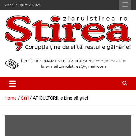
Skip
vineri, august 7, 2026
to
content
Corupția ține de elită, restul e găinărie!
Ziarul Știrea
Home
Știri
APICULTORII, e bine să ştie!