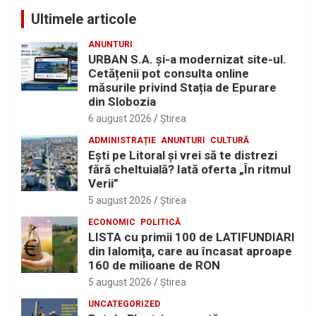
Ultimele articole
ANUNTURI
URBAN S.A. și-a modernizat site-ul.
Cetățenii pot consulta online
măsurile privind Stația de Epurare
din Slobozia
6 august 2026
Ştirea
ADMINISTRAȚIE
ANUNTURI
CULTURĂ
Eşti pe Litoral şi vrei să te distrezi
fără cheltuială? Iată oferta „În ritmul
Verii”
5 august 2026
Ştirea
ECONOMIC
POLITICĂ
LISTA cu primii 100 de LATIFUNDIARI
din Ialomiţa, care au încasat aproape
160 de milioane de RON
5 august 2026
Ştirea
UNCATEGORIZED