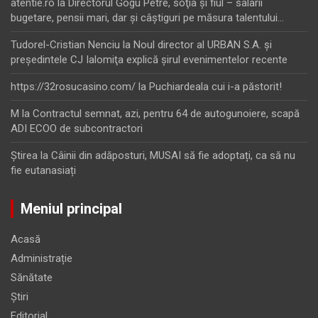
atentie.ro
la
Directorul Gogu Petre, soţia şi fiul – salarii
bugetare, pensii mari, dar şi câştiguri pe măsura talentului…
Tudorel-Cristian Nenciu
la
Noul director al URBAN S.A. şi
preşedintele CJ Ialomiţa explică şirul evenimentelor recente
https://32rosucasino.com/
la
Puchiardeala cui i-a păstorit!
M
la
Contractul semnat, azi, pentru 64 de autogunoiere, scapă
ADI ECOO de subcontractori
Ştirea
la
Câinii din adăposturi, MUSAI să fie adoptați, ca să nu
fie eutanasiați
Meniul principal
Acasă
Administrație
Sănătate
Știri
Editorial