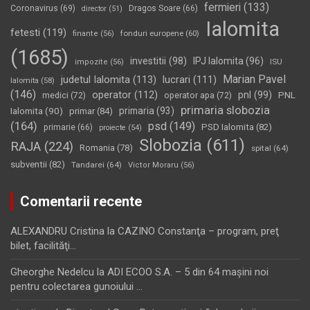
fermieri
(133)
Coronavirus
(69)
Dragos Soare
(66)
director
(51)
Ialomita
fetesti
(119)
fonduri europene
(60)
finante
(56)
(1685)
investitii
(98)
IPJ Ialomita
(96)
impozite
(56)
ISU
Marian Pavel
judetul Ialomita
(113)
lucrari
(111)
Ialomita
(58)
(146)
operator
(112)
pnl
(99)
PNL
medici
(72)
operator apa
(72)
primaria slobozia
Ialomita
(90)
primaria
(93)
primar
(84)
(164)
psd
(149)
PSD Ialomita
(82)
primarie
(66)
proiecte
(54)
Slobozia
(611)
RAJA
(224)
Romania
(78)
spital
(64)
subventii
(82)
Tandarei
(64)
Victor Moraru
(56)
Comentarii recente
ALEXANDRU Cristina
la
CAZINO Constanţa – program, preţ
bilet, facilităţi…
Gheorghe Nedelcu
la
ADI ECOO S.A. – 5 din 64 maşini noi
pentru colectarea gunoiului …