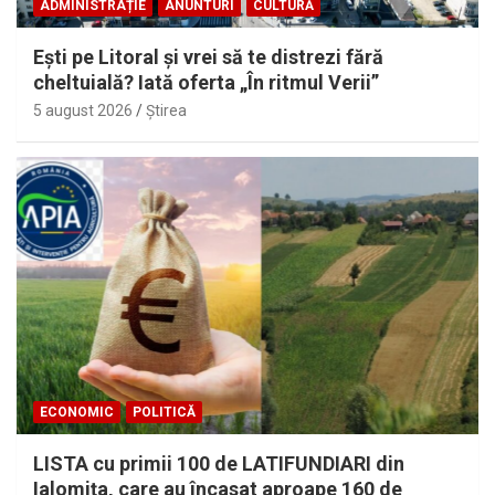
ADMINISTRAȚIE
ANUNTURI
CULTURĂ
Eşti pe Litoral şi vrei să te distrezi fără
cheltuială? Iată oferta „În ritmul Verii”
5 august 2026
Ştirea
ECONOMIC
POLITICĂ
LISTA cu primii 100 de LATIFUNDIARI din
Ialomiţa, care au încasat aproape 160 de