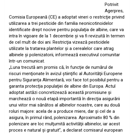
Potrivit
Agerpres,
Comisia Europeană (CE) a adoptat vineri o restricţie privind
utilizarea a trei pesticide din familia neonicotinoidelor
identificate drept nocive pentru populaţia de albine, care va
intra în vigoare de la 1 decembrie şi va fi revizuită în termen
de cel mult de doi ani. Restricţia vizează pesticidele
utilizate la tratarea plantelor şi a cerealelor care atrag
albinele şi polenizatorii, informează executivul comunitar
într-un comunicat.
„Luna trecută am promis că, în funcţie de numărul de
riscuri menţionate în avizul ştiinţific al Autorităţii Europene
pentru Siguranţa Alimentară, voi face tot posibilul pentru a
garanta protecţia populaţiei de albine din Europa. Actul
adoptat astăzi concretizează această promisiune şi
marchează o nouă etapă importantă în direcţia asigurării
unui viitor mai sănătos al albinelor noastre, care au două
roluri majore: acela de a produce miere, dar şi cel de a
asigura, în primul rând, polenizarea. Aproximativ 80 % din
polenizare are loc mulţumită activităţii albinelor, iar acest
proces e natural şi gratuit”, a declarat comisarul european