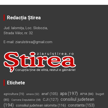
Redacția Știrea
Jud. Ialomiţa, Loc. Slobozia,
Strada Viilor, nr. 32
E-mail: ziarulstirea@gmail.com
Etichete
apa
(197)
anaf
(105)
APIA
(84)
buget
agricultura
(70)
amara
(52)
consiliul judetean
CJI
(127)
(85)
Camera Deputatilor
(58)
(194)
constanta
(153)
consiliul judetean ialomita
(116)