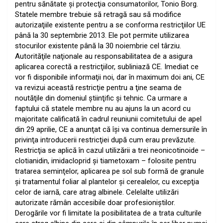
pentru sănătate şi protecţia consumatorilor, Tonio Borg.
Statele membre trebuie să retragă sau să modifice
autorizaţiile existente pentru a se conforma restricţiilor UE
până la 30 septembrie 2013. Ele pot permite utilizarea
stocurilor existente până la 30 noiembrie cel târziu.
Autorităţile naţionale au responsabilitatea de a asigura
aplicarea corectă a restricţiilor, subliniază CE. Imediat ce
vor fi disponibile informaţii noi, dar în maximum doi ani, CE
va revizui această restricţie pentru a ţine seama de
noutăţile din domeniul ştiinţific şi tehnic. Ca urmare a
faptului că statele membre nu au ajuns la un acord cu
majoritate calificată în cadrul reuniunii comitetului de apel
din 29 aprilie, CE a anunţat că îşi va continua demersurile în
privinţa introducerii restricţiei după cum erau prevăzute.
Restricţia se aplică în cazul utilizării a trei neonicotinoide –
clotianidin, imidacloprid şi tiametoxam – folosite pentru
tratarea seminţelor, aplicarea pe sol sub formă de granule
şi tratamentul foliar al plantelor şi cerealelor, cu excepţia
celor de iarnă, care atrag albinele. Celelalte utilizări
autorizate rămân accesibile doar profesioniştilor.
Derogările vor fi limitate la posibilitatea de a trata culturile