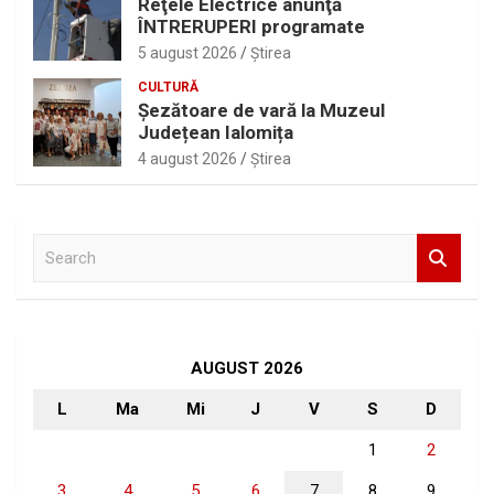
Reţele Electrice anunţă
ÎNTRERUPERI programate
5 august 2026
Ştirea
CULTURĂ
Șezătoare de vară la Muzeul
Județean Ialomița
4 august 2026
Ştirea
S
e
a
r
c
h
AUGUST 2026
L
Ma
Mi
J
V
S
D
1
2
3
4
5
6
7
8
9