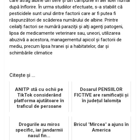
care atrag albine din sere şi din câmpurile în aer liber numai
după înflorire. În urma studiilor efectuate, s-a stabilit că
pesticidele sunt unul dintre factorii care ar fi putea fi
răspunzători de scăderea numărului de albine. Printre
ceilalţi factori se numără paraziţii şi alţi agenţi patogeni,
lipsa de medicamente veterinare sau, uneori, utilizarea
abuzivă a acestora, managementul apicol şi factorii de
mediu, precum lipsa hranei şi a habitatelor, dar şi
schimbările climatice
Citește și ...
ANITP stă cu ochii pe
Dosarul PENSIILOR
TikTok considerând
FICTIVE are ramificații și
platforma ajutătoare în
în județul Ialomița
traficul de persoane
Drogurile au miros
Bricul "Mircea" a ajuns în
specific, iar jandarmii
America
nasul fin...