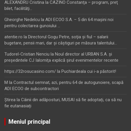
ALEXANDRU Cristina
la
CAZINO Constanţa – program, preţ
bilet, facilităţi…
Gheorghe Nedelcu
la
ADI ECOO S.A. – 5 din 64 maşini noi
pentru colectarea gunoiului …
atentie.ro
la
Directorul Gogu Petre, soţia şi fiul – salarii
bugetare, pensii mari, dar şi câştiguri pe măsura talentului…
Tudorel-Cristian Nenciu
la
Noul director al URBAN S.A. şi
preşedintele CJ Ialomiţa explică şirul evenimentelor recente
https://32rosucasino.com/
la
Puchiardeala cui i-a păstorit!
M
la
Contractul semnat, azi, pentru 64 de autogunoiere, scapă
ADI ECOO de subcontractori
Ştirea
la
Câinii din adăposturi, MUSAI să fie adoptați, ca să nu
fie eutanasiați
Meniul principal