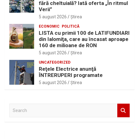
fără cheltuială? Iată oferta „În ritmul
Verii”
5 august 2026
Ştirea
ECONOMIC
POLITICĂ
LISTA cu primii 100 de LATIFUNDIARI
din Ialomiţa, care au încasat aproape
160 de milioane de RON
5 august 2026
Ştirea
UNCATEGORIZED
Reţele Electrice anunţă
ÎNTRERUPERI programate
5 august 2026
Ştirea
S
e
a
r
c