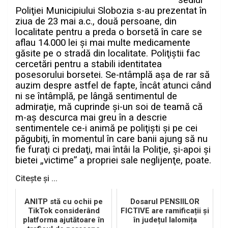
sediul
Poliţiei Municipiului Slobozia s-au prezentat în
ziua de 23 mai a.c., două persoane, din
localitate pentru a preda o borsetă în care se
aflau 14.000 lei şi mai multe medicamente
găsite pe o stradă din localitate.
Poliţiştii fac
cercetări pentru a stabili identitatea
posesorului borsetei. Se-ntâmplă aşa de rar să
auzim despre astfel de fapte, încât atunci când
ni se întâmplă, pe lângă sentimentul de
admiraţie, mă cuprinde şi-un soi de teamă că
m-aş descurca mai greu în a descrie
sentimentele ce-i animă pe poliţişti şi pe cei
păgubiţi, în momentul în care banii ajung să nu
fie furaţi ci predaţi, mai întâi la Poliţie, şi-apoi şi
bietei „victime” a propriei sale neglijenţe, poate.
Citește și ...
ANITP stă cu ochii pe
Dosarul PENSIILOR
TikTok considerând
FICTIVE are ramificații și
platforma ajutătoare în
în județul Ialomița