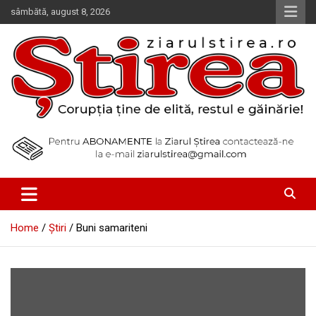
Skip
sâmbătă, august 8, 2026
to
content
Corupția ține de elită, restul e găinărie!
Ziarul Știrea
Home
Știri
Buni samariteni