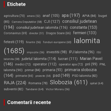
Etichete
apa
(197)
anaf
(105)
APIA
(84)
buget
agricultura
(70)
amara
(52)
consiliul judetean
CJI
(127)
(85)
Camera Deputatilor
(58)
(194)
constanta
(153)
consiliul judetean ialomita
(116)
fermieri
(133)
Coronavirus
(69)
Dragos Soare
(66)
director
(51)
Ialomita
fetesti
(119)
fonduri europene
(60)
finante
(56)
(1685)
investitii
(98)
IPJ Ialomita
(96)
impozite
(56)
ISU
Marian Pavel
judetul Ialomita
(114)
lucrari
(111)
Ialomita
(58)
(146)
operator
(112)
pnl
(99)
PNL
medici
(72)
operator apa
(72)
primaria slobozia
Ialomita
(90)
primaria
(93)
primar
(84)
(164)
psd
(149)
PSD Ialomita
(82)
primarie
(66)
proiecte
(54)
Slobozia
(611)
RAJA
(224)
Romania
(78)
spital
(64)
subventii
(82)
Tandarei
(64)
Victor Moraru
(56)
Comentarii recente