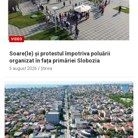
VIDEO
Soare(le) și protestul împotriva poluării
organizat în fața primăriei Slobozia
5 august 2026
Ştirea