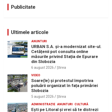
Publicitate
Ultimele articole
ANUNTURI
URBAN S.A. și-a modernizat site-ul.
Cetățenii pot consulta online
măsurile privind Stația de Epurare
din Slobozia
6 august 2026
Ştirea
VIDEO
Soare(le) și protestul împotriva
poluării organizat în fața primăriei
Slobozia
5 august 2026
Ştirea
ADMINISTRAȚIE
ANUNTURI
CULTURĂ
Eşti pe Litoral şi vrei să te distrezi