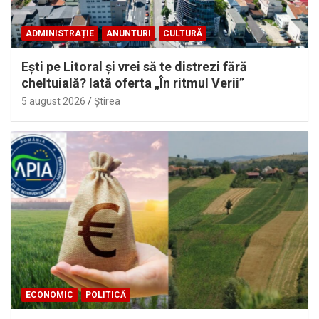
ADMINISTRAȚIE
ANUNTURI
CULTURĂ
Eşti pe Litoral şi vrei să te distrezi fără
cheltuială? Iată oferta „În ritmul Verii”
5 august 2026
Ştirea
ECONOMIC
POLITICĂ