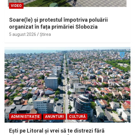
VIDEO
Soare(le) și protestul împotriva poluării
organizat în fața primăriei Slobozia
5 august 2026
Ştirea
ADMINISTRAȚIE
ANUNTURI
CULTURĂ
Eşti pe Litoral şi vrei să te distrezi fără