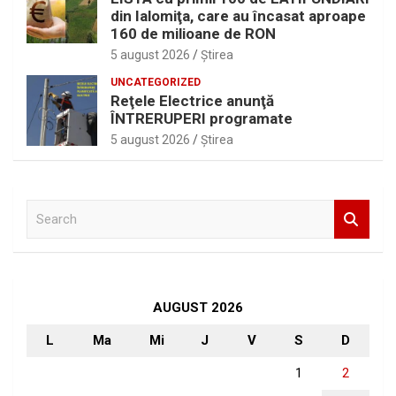
din Ialomiţa, care au încasat aproape
160 de milioane de RON
5 august 2026
Ştirea
UNCATEGORIZED
Reţele Electrice anunţă
ÎNTRERUPERI programate
5 august 2026
Ştirea
S
e
a
r
c
h
AUGUST 2026
L
Ma
Mi
J
V
S
D
1
2