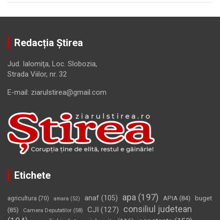
Redacția Știrea
Jud. Ialomiţa, Loc. Slobozia,
Strada Viilor, nr. 32
E-mail: ziarulstirea@gmail.com
Etichete
apa
(197)
anaf
(105)
APIA
(84)
buget
agricultura
(70)
amara
(52)
consiliul judetean
CJI
(127)
(85)
Camera Deputatilor
(58)