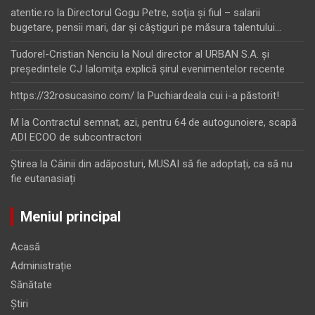
atentie.ro
la
Directorul Gogu Petre, soţia şi fiul – salarii
bugetare, pensii mari, dar şi câştiguri pe măsura talentului…
Tudorel-Cristian Nenciu
la
Noul director al URBAN S.A. şi
preşedintele CJ Ialomiţa explică şirul evenimentelor recente
https://32rosucasino.com/
la
Puchiardeala cui i-a păstorit!
M
la
Contractul semnat, azi, pentru 64 de autogunoiere, scapă
ADI ECOO de subcontractori
Ştirea
la
Câinii din adăposturi, MUSAI să fie adoptați, ca să nu
fie eutanasiați
Meniul principal
Acasă
Administrație
Sănătate
Știri