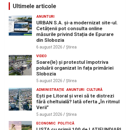
Ultimele articole
ANUNTURI
URBAN S.A. și-a modernizat site-ul.
Cetățenii pot consulta online
măsurile privind Stația de Epurare
din Slobozia
6 august 2026
Ştirea
VIDEO
Soare(le) și protestul împotriva
poluării organizat în fața primăriei
Slobozia
5 august 2026
Ştirea
ADMINISTRAȚIE
ANUNTURI
CULTURĂ
Eşti pe Litoral şi vrei să te distrezi
fără cheltuială? Iată oferta „În ritmul
Verii”
5 august 2026
Ştirea
ECONOMIC
POLITICĂ
LISTA cu primii 100 de LATIFUNDIARI