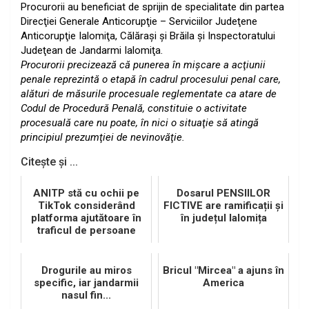
Procurorii au beneficiat de sprijin de specialitate din partea
Direcţiei Generale Anticorupţie – Serviciilor Judeţene
Anticorupţie Ialomiţa, Călăraşi şi Brăila şi Inspectoratului
Judeţean de Jandarmi Ialomiţa.
Procurorii precizează că punerea în mişcare a acţiunii
penale reprezintă o etapă în cadrul procesului penal care,
alături de măsurile procesuale reglementate ca atare de
Codul de Procedură Penală, constituie o activitate
procesuală care nu poate, în nici o situaţie să atingă
principiul prezumţiei de nevinovăţie.
Citește și ...
ANITP stă cu ochii pe
Dosarul PENSIILOR
TikTok considerând
FICTIVE are ramificații și
platforma ajutătoare în
în județul Ialomița
traficul de persoane
Drogurile au miros
Bricul "Mircea" a ajuns în
specific, iar jandarmii
America
nasul fin...