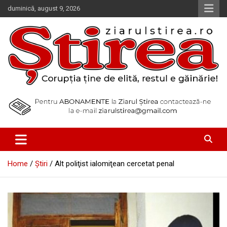
Skip
duminică, august 9, 2026
to
content
Corupția ține de elită, restul e găinărie!
Ziarul Știrea
Home
Știri
Alt poliţist ialomiţean cercetat penal