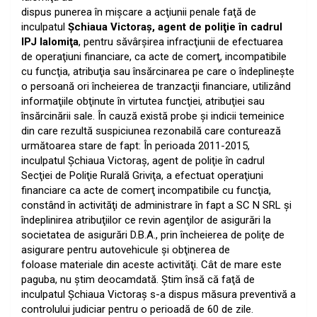
dispus punerea în mişcare a acţiunii penale faţă de
inculpatul
Şchiaua Victoraş, agent de poliţie în cadrul
IPJ Ialomiţa
, pentru săvârşirea infracţiunii de efectuarea
de operaţiuni financiare, ca acte de comerţ, incompatibile
cu funcţia, atribuţia sau însărcinarea pe care o îndeplineşte
o persoană ori încheierea de tranzacţii financiare, utilizând
informaţiile obţinute în virtutea funcţiei, atribuţiei sau
însărcinării sale. În cauză există probe şi indicii temeinice
din care rezultă suspiciunea rezonabilă care conturează
următoarea stare de fapt: În perioada 2011-2015,
inculpatul Şchiaua Victoraş, agent de poliţie în cadrul
Secţiei de Poliţie Rurală Griviţa, a efectuat operaţiuni
financiare ca acte de comerţ incompatibile cu funcţia,
constând în activităţi de administrare în fapt a SC N SRL şi
îndeplinirea atribuţiilor ce revin agenţilor de asigurări la
societatea de asigurări D.B.A., prin încheierea de poliţe de
asigurare pentru autovehicule şi obţinerea de
foloase materiale din aceste activităţi. Cât de mare este
paguba, nu ştim deocamdată. Ştim însă că faţă de
inculpatul Şchiaua Victoraş s-a dispus măsura preventivă a
controlului judiciar pentru o perioadă de 60 de zile.