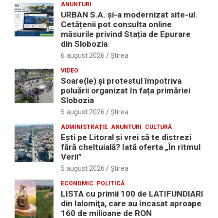
ANUNTURI
URBAN S.A. și-a modernizat site-ul.
Cetățenii pot consulta online
măsurile privind Stația de Epurare
din Slobozia
6 august 2026
Ştirea
VIDEO
Soare(le) și protestul împotriva
poluării organizat în fața primăriei
Slobozia
5 august 2026
Ştirea
ADMINISTRAȚIE
ANUNTURI
CULTURĂ
Eşti pe Litoral şi vrei să te distrezi
fără cheltuială? Iată oferta „În ritmul
Verii”
5 august 2026
Ştirea
ECONOMIC
POLITICĂ
LISTA cu primii 100 de LATIFUNDIARI
din Ialomiţa, care au încasat aproape
160 de milioane de RON