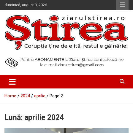
Skip
duminică, august 9, 2026
to
content
Corupția ține de elită, restul e găinărie!
Ziarul Știrea
Home
2024
aprilie
Page 2
Lună:
aprilie 2024