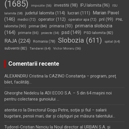
(1685)
investitii
(98)
IPJ Ialomita
(96)
impozite
(56)
ISU
Marian Pavel
judetul Ialomita
(114)
lucrari
(111)
Ialomita
(58)
(146)
operator
(112)
pnl
(99)
PNL
medici
(72)
operator apa
(72)
primaria slobozia
Ialomita
(90)
primaria
(93)
primar
(84)
(164)
psd
(149)
PSD Ialomita
(82)
primarie
(66)
proiecte
(54)
Slobozia
(611)
RAJA
(224)
Romania
(78)
spital
(64)
subventii
(82)
Tandarei
(64)
Victor Moraru
(56)
Comentarii recente
ALEXANDRU Cristina
la
CAZINO Constanţa – program, preţ
bilet, facilităţi…
Gheorghe Nedelcu
la
ADI ECOO S.A. – 5 din 64 maşini noi
pentru colectarea gunoiului …
atentie.ro
la
Directorul Gogu Petre, soţia şi fiul – salarii
bugetare, pensii mari, dar şi câştiguri pe măsura talentului…
Tudorel-Cristian Nenciu
la
Noul director al URBAN S.A. şi