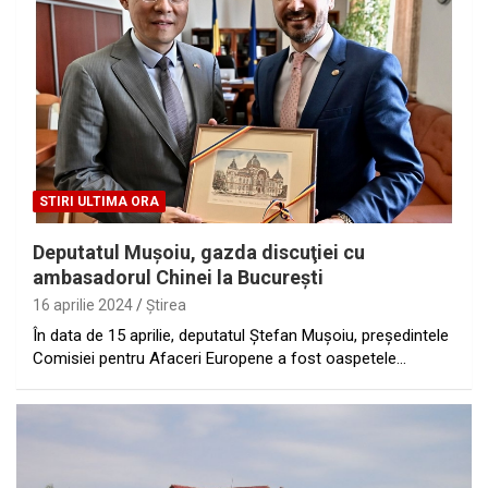
STIRI ULTIMA ORA
Deputatul Muşoiu, gazda discuţiei cu
ambasadorul Chinei la Bucureşti
16 aprilie 2024
Ştirea
În data de 15 aprilie, deputatul Ştefan Muşoiu, preşedintele
Comisiei pentru Afaceri Europene a fost oaspetele…