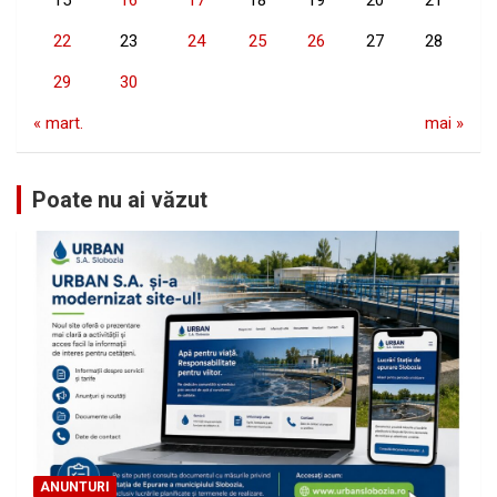
15
16
17
18
19
20
21
22
23
24
25
26
27
28
29
30
« mart.
mai »
Poate nu ai văzut
ANUNTURI