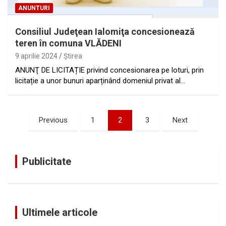
ANUNTURI
Consiliul Judeţean Ialomiţa concesionează
teren în comuna VLĂDENI
9 aprilie 2024
Ştirea
ANUNŢ DE LICITAȚIE privind concesionarea pe loturi, prin
licitație a unor bunuri aparținând domeniul privat al…
Paginație
Previous
1
2
3
Next
articole
Publicitate
Ultimele articole