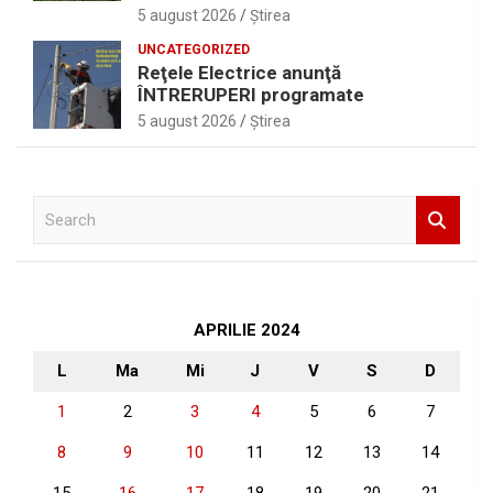
5 august 2026
Ştirea
UNCATEGORIZED
Reţele Electrice anunţă
ÎNTRERUPERI programate
5 august 2026
Ştirea
S
e
a
r
c
h
APRILIE 2024
L
Ma
Mi
J
V
S
D
1
2
3
4
5
6
7
8
9
10
11
12
13
14