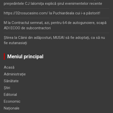
preşedintele CJ Ialomiţa explică şirul evenimentelor recente
https://32rosucasino.com/
la
Puchiardeala cui i-a păstorit!
M
la
Contractul semnat, azi, pentru 64 de autogunoiere, scapă
ADI ECOO de subcontractori
Ştirea
la
Câinii din adăposturi, MUSAI să fie adoptați, ca să nu
fie eutanasiați
Meniul principal
Acasă
Administrație
Sănătate
Știri
Editorial
Economic
Naționale