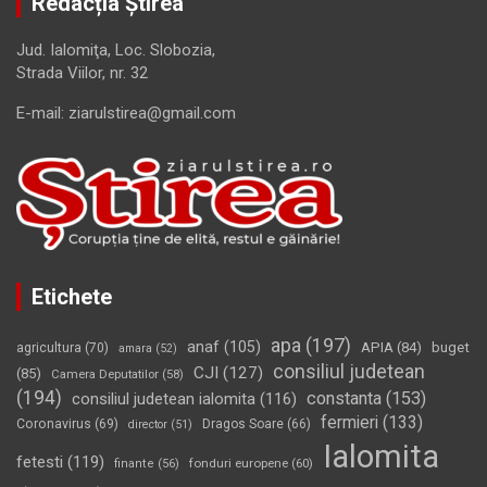
Redacția Știrea
Jud. Ialomiţa, Loc. Slobozia,
Strada Viilor, nr. 32
E-mail: ziarulstirea@gmail.com
Etichete
apa
(197)
anaf
(105)
APIA
(84)
buget
agricultura
(70)
amara
(52)
consiliul judetean
CJI
(127)
(85)
Camera Deputatilor
(58)
(194)
constanta
(153)
consiliul judetean ialomita
(116)
fermieri
(133)
Coronavirus
(69)
Dragos Soare
(66)
director
(51)
Ialomita
fetesti
(119)
fonduri europene
(60)
finante
(56)