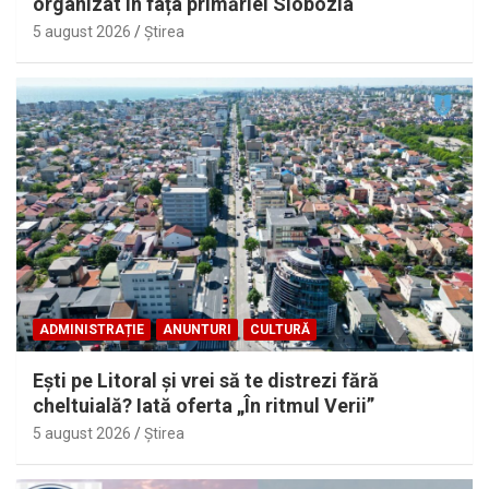
organizat în fața primăriei Slobozia
5 august 2026
Ştirea
ADMINISTRAȚIE
ANUNTURI
CULTURĂ
Eşti pe Litoral şi vrei să te distrezi fără
cheltuială? Iată oferta „În ritmul Verii”
5 august 2026
Ştirea