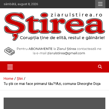
Skip
sâmbătă, august 8, 2026
to
content
Corupția ține de elită, restul e găinărie!
Ziarul Știrea
Home
Știri
Tu ştii ce mai face primarul tău?!Azi, comuna Gheorghe Doja