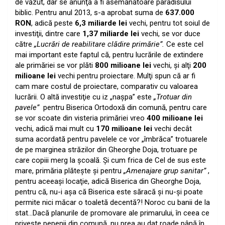
de văzut, dar se anunţă a fi asemănătoare paradisului
biblic. Pentru anul 2013, s-a aprobat suma de
637.000
RON
, adică peste
6,3 miliarde lei
vechi, pentru tot soiul de
investiţii, dintre care
1,37 miliarde lei
vechi, se vor duce
către
„Lucrări de reabilitare clădire primărie”.
Ce este cel
mai important este faptul că, pentru lucrările de extindere
ale primăriei se vor plăti
800 milioane lei
vechi, şi alţi
200
milioane lei
vechi pentru proiectare. Mulţi spun că ar fi
cam mare costul de proiectare, comparativ cu valoarea
lucrării. O altă investiţie cu iz „naşpa” este
„Trotuar din
pavele”
pentru Biserica Ortodoxă din comună, pentru care
se vor scoate din visteria primăriei vreo
400 milioane lei
vechi, adică mai mult cu
170 milioane lei
vechi decât
suma acordată pentru pavelele ce vor „îmbrăca” trotuarele
de pe marginea străzilor din Gheorghe Doja, trotuare pe
care copiii merg la şcoală. Şi cum frica de Cel de sus este
mare, primăria plăteşte şi pentru
„Amenajare grup sanitar”
,
pentru aceeaşi locaţie, adică Biserica din Gheorghe Doja,
pentru că, nu-i aşa că Biserica este săracă şi nu-şi poate
permite nici măcar o toaletă decentă?! Noroc cu banii de la
stat…Dacă planurile de promovare ale primarului, în ceea ce
priveşte pepenii din comună, nu prea au dat roade până în