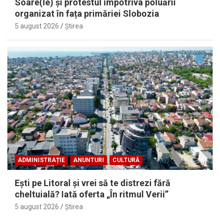
Soare(le) și protestul împotriva poluării
organizat în fața primăriei Slobozia
5 august 2026
Ştirea
ADMINISTRAȚIE
ANUNTURI
CULTURĂ
Eşti pe Litoral şi vrei să te distrezi fără
cheltuială? Iată oferta „În ritmul Verii”
5 august 2026
Ştirea