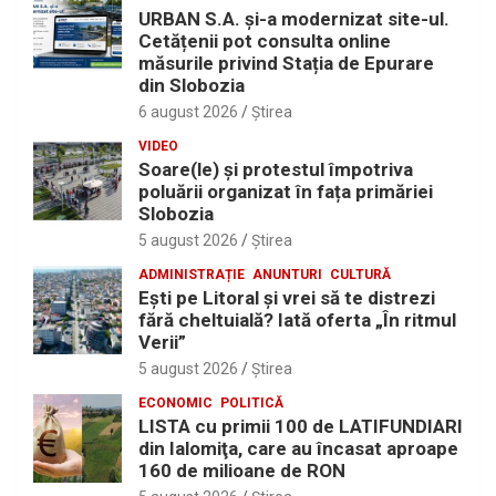
URBAN S.A. și-a modernizat site-ul.
Cetățenii pot consulta online
măsurile privind Stația de Epurare
din Slobozia
6 august 2026
Ştirea
VIDEO
Soare(le) și protestul împotriva
poluării organizat în fața primăriei
Slobozia
5 august 2026
Ştirea
ADMINISTRAȚIE
ANUNTURI
CULTURĂ
Eşti pe Litoral şi vrei să te distrezi
fără cheltuială? Iată oferta „În ritmul
Verii”
5 august 2026
Ştirea
ECONOMIC
POLITICĂ
LISTA cu primii 100 de LATIFUNDIARI
din Ialomiţa, care au încasat aproape
160 de milioane de RON