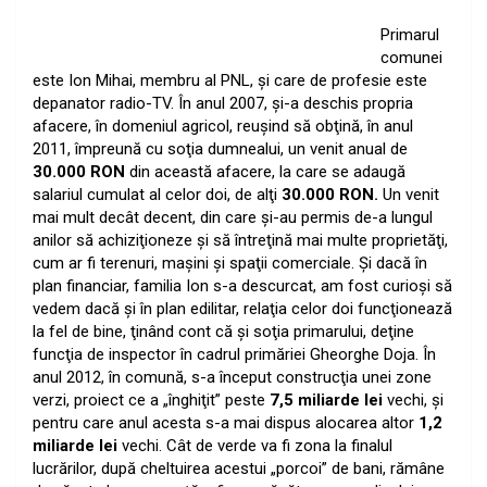
Primarul
comunei
este Ion Mihai, membru al PNL, şi care de profesie este
depanator radio-TV. În anul 2007, şi-a deschis propria
afacere, în domeniul agricol, reuşind să obţină, în anul
2011, împreună cu soţia dumnealui, un venit anual de
30.000 RON
din această afacere, la care se adaugă
salariul cumulat al celor doi, de alţi
30.000 RON.
Un venit
mai mult decât decent, din care şi-au permis de-a lungul
anilor să achiziţioneze şi să întreţină mai multe proprietăţi,
cum ar fi terenuri, maşini şi spaţii comerciale. Şi dacă în
plan financiar, familia Ion s-a descurcat, am fost curioşi să
vedem dacă şi în plan edilitar, relaţia celor doi funcţionează
la fel de bine, ţinând cont că şi soţia primarului, deţine
funcţia de inspector în cadrul primăriei Gheorghe Doja. În
anul 2012, în comună, s-a început construcţia unei zone
verzi, proiect ce a „înghiţit” peste
7,5 miliarde lei
vechi, şi
pentru care anul acesta s-a mai dispus alocarea altor
1,2
miliarde lei
vechi. Cât de verde va fi zona la finalul
lucrărilor, după cheltuirea acestui „porcoi” de bani, rămâne