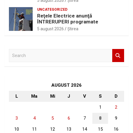
5 august 2026
Ştirea
UNCATEGORIZED
Reţele Electrice anunţă
ÎNTRERUPERI programate
5 august 2026
Ştirea
S
e
a
r
c
h
AUGUST 2026
L
Ma
Mi
J
V
S
D
1
2
3
4
5
6
7
8
9
10
11
12
13
14
15
16