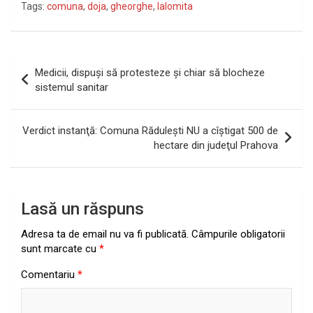
Tags:
comuna
,
doja
,
gheorghe
,
Ialomita
Navigare
Medicii, dispuşi să protesteze şi chiar să blocheze
în
sistemul sanitar
articole
Verdict instanţă: Comuna Răduleşti NU a cîştigat 500 de
hectare din judeţul Prahova
Lasă un răspuns
Adresa ta de email nu va fi publicată.
Câmpurile obligatorii
sunt marcate cu
*
Comentariu
*