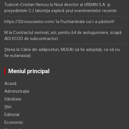
Tudorel-Cristian Nenciu
la
Noul director al URBAN S.A. şi
preşedintele CJ Ialomiţa explică şirul evenimentelor recente
https://32rosucasino.com/
la
Puchiardeala cui i-a păstorit!
M
la
Contractul semnat, azi, pentru 64 de autogunoiere, scapă
ADI ECOO de subcontractori
Ştirea
la
Câinii din adăposturi, MUSAI să fie adoptați, ca să nu
fie eutanasiați
Meniul principal
Acasă
Administrație
Sănătate
Știri
Editorial
Economic