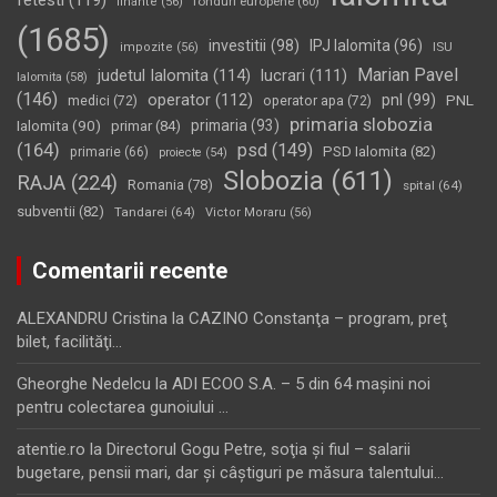
fetesti
(119)
fonduri europene
(60)
finante
(56)
(1685)
investitii
(98)
IPJ Ialomita
(96)
impozite
(56)
ISU
Marian Pavel
judetul Ialomita
(114)
lucrari
(111)
Ialomita
(58)
(146)
operator
(112)
pnl
(99)
PNL
medici
(72)
operator apa
(72)
primaria slobozia
Ialomita
(90)
primaria
(93)
primar
(84)
(164)
psd
(149)
PSD Ialomita
(82)
primarie
(66)
proiecte
(54)
Slobozia
(611)
RAJA
(224)
Romania
(78)
spital
(64)
subventii
(82)
Tandarei
(64)
Victor Moraru
(56)
Comentarii recente
ALEXANDRU Cristina
la
CAZINO Constanţa – program, preţ
bilet, facilităţi…
Gheorghe Nedelcu
la
ADI ECOO S.A. – 5 din 64 maşini noi
pentru colectarea gunoiului …
atentie.ro
la
Directorul Gogu Petre, soţia şi fiul – salarii
bugetare, pensii mari, dar şi câştiguri pe măsura talentului…