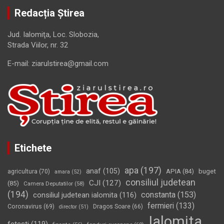
Redacția Știrea
Jud. Ialomiţa, Loc. Slobozia,
Strada Viilor, nr. 32
E-mail: ziarulstirea@gmail.com
Etichete
apa
(197)
anaf
(105)
APIA
(84)
buget
agricultura
(70)
amara
(52)
consiliul judetean
CJI
(127)
(85)
Camera Deputatilor
(58)
(194)
constanta
(153)
consiliul judetean ialomita
(116)
fermieri
(133)
Coronavirus
(69)
Dragos Soare
(66)
director
(51)
Ialomita