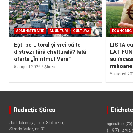
ADMINISTRAȚIE
ANUNTURI
CULTURĂ
ECONOMIC
Eşti pe Litoral şi vrei să te
LISTA cu
distrezi fără cheltuială? Iată
LATIFUND
oferta „În ritmul Verii”
au încas
milioane
5 august 2026
Ştirea
5 august 20
Redacția Știrea
Etichete
Jud. Ialomiţa, Loc. Slobozia,
agricultura
(70)
Strada Viilor, nr. 32
(197)
APIA
(