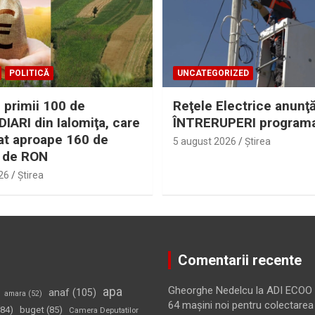
POLITICĂ
UNCATEGORIZED
 primii 100 de
Reţele Electrice anunţ
IARI din Ialomiţa, care
ÎNTRERUPERI program
at aproape 160 de
5 august 2026
Ştirea
 de RON
26
Ştirea
Comentarii recente
apa
Gheorghe Nedelcu
la
ADI ECOO S
anaf
(105)
amara
(52)
64 maşini noi pentru colectarea
84)
buget
(85)
Camera Deputatilor