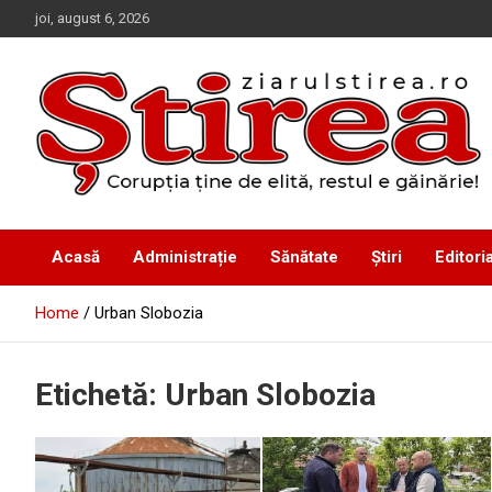
Skip
joi, august 6, 2026
to
content
Corupția ține de elită, restul e găinărie!
Ziarul Știrea
Acasă
Administrație
Sănătate
Știri
Editoria
Home
Urban Slobozia
Etichetă:
Urban Slobozia