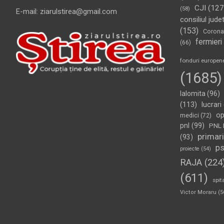
CJI
(127
(58)
E-mail: ziarulstirea@gmail.com
consiliul jude
(153)
Corona
fermieri
(66)
fonduri europen
(1685)
Ialomita
(96)
(113)
lucrari
op
medici
(72)
pnl
(99)
PNL 
primari
(93)
p
proiecte
(54)
RAJA
(224
(611)
spit
Victor Moraru
(5