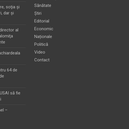
Sănătate
e, soţia şi
i, dar şi
Știri
Editorial
Economic
director al
alomiţa
Naționale
nte
Politică
Video
chiardeala
Contact
ntru 64 de
de
MUSAI să fie
i
el –