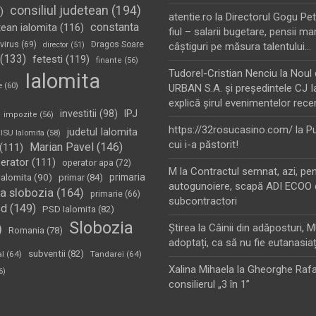
consiliul judetean
(194)
)
atentie.ro
la
Directorul Gogu Petr
constanta
tean ialomita
(116)
fiul – salarii bugetare, pensii mar
virus
(69)
Dragos Soare
director
(51)
câştiguri pe măsura talentului…
(133)
fetesti
(119)
finante
(56)
Tudorel-Cristian Nenciu
la
Noul 
Ialomita
e
(60)
URBAN S.A. şi preşedintele CJ I
explică şirul evenimentelor rece
investitii
(98)
IPJ
impozite
(56)
https://32rosucasino.com/
la
Pu
judetul Ialomita
ISU Ialomita
(58)
cui i-a păstorit!
Marian Pavel
(146)
(111)
erator
(111)
operator apa
(72)
M
la
Contractul semnat, azi, pe
Ialomita
(90)
primaria
primar
(84)
autogunoiere, scapă ADI ECOO 
a slobozia
(164)
primarie
(66)
subcontractori
sd
(149)
PSD Ialomita
(82)
Slobozia
)
Ştirea
la
Câinii din adăposturi, 
Romania
(78)
adoptați, ca să nu fie eutanasiaț
subventii
(82)
al
(64)
Tandarei
(64)
Xalina Mihaela
la
Gheorghe Rafa
6)
consilierul „3 în 1”