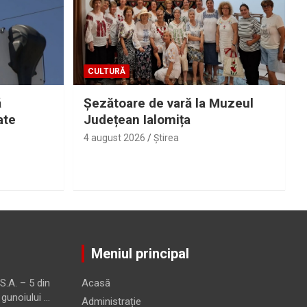
CULTURĂ
ă
Șezătoare de vară la Muzeul
ate
Județean Ialomița
4 august 2026
Ştirea
Meniul principal
.A. – 5 din
Acasă
 gunoiului …
Administrație