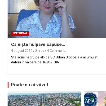
EDITORIAL
Ca nişte hulpave căpuşe…
4 august 2014
Stirea
4 Comments
Stă scris negru pe alb că SC Urban Slobozia a acumulat
datorii în valoare de 16.869.586…
Poate nu ai văzut