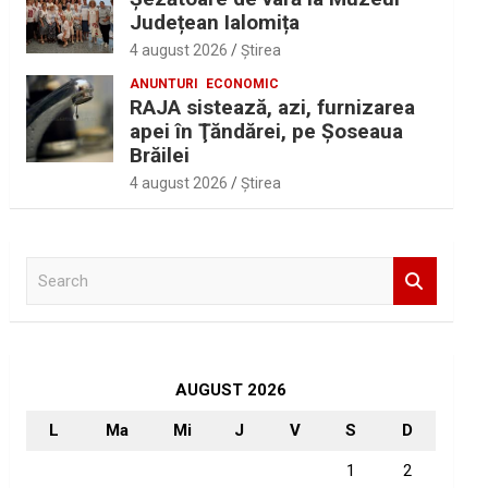
Județean Ialomița
4 august 2026
Ştirea
ANUNTURI
ECONOMIC
RAJA sistează, azi, furnizarea
apei în Ţăndărei, pe Şoseaua
Brăilei
4 august 2026
Ştirea
S
e
a
r
c
h
AUGUST 2026
L
Ma
Mi
J
V
S
D
1
2