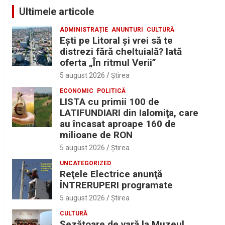
Ultimele articole
ADMINISTRAȚIE
ANUNTURI
CULTURĂ
Eşti pe Litoral şi vrei să te
distrezi fără cheltuială? Iată
oferta „În ritmul Verii”
5 august 2026
Ştirea
ECONOMIC
POLITICĂ
LISTA cu primii 100 de
LATIFUNDIARI din Ialomiţa, care
au încasat aproape 160 de
milioane de RON
5 august 2026
Ştirea
UNCATEGORIZED
Reţele Electrice anunţă
ÎNTRERUPERI programate
5 august 2026
Ştirea
CULTURĂ
Șezătoare de vară la Muzeul