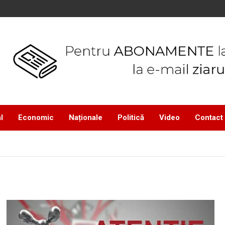
l
Economic
Naționale
Politică
Video
Contact