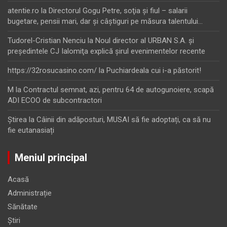
atentie.ro
la
Directorul Gogu Petre, soţia şi fiul – salarii
bugetare, pensii mari, dar şi câştiguri pe măsura talentului…
Tudorel-Cristian Nenciu
la
Noul director al URBAN S.A. şi
preşedintele CJ Ialomiţa explică şirul evenimentelor recente
https://32rosucasino.com/
la
Puchiardeala cui i-a păstorit!
M
la
Contractul semnat, azi, pentru 64 de autogunoiere, scapă
ADI ECOO de subcontractori
Ştirea
la
Câinii din adăposturi, MUSAI să fie adoptați, ca să nu
fie eutanasiați
Meniul principal
Acasă
Administrație
Sănătate
Știri