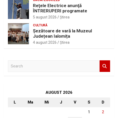
Reţele Electrice anunţă
ÎNTRERUPERI programate
5 august 2026
Ştirea
CULTURĂ
Șezătoare de vară la Muzeul
Județean Ialomița
4 august 2026
Ştirea
S
e
a
r
c
h
AUGUST 2026
L
Ma
Mi
J
V
S
D
1
2