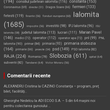
(194)
constanta
(153)
consiliul judetean ialomita
(116)
fermieri
(133)
Coronavirus
(69)
Dragos Soare
(66)
director
(51)
Ialomita
fetesti
(119)
fonduri europene
(60)
finante
(56)
(1685)
investitii
(98)
IPJ Ialomita
(96)
impozite
(56)
ISU
Marian Pavel
judetul Ialomita
(113)
lucrari
(111)
Ialomita
(58)
(146)
operator
(112)
pnl
(99)
PNL
medici
(72)
operator apa
(72)
primaria slobozia
Ialomita
(90)
primaria
(93)
primar
(84)
(164)
psd
(149)
PSD Ialomita
(82)
primarie
(66)
proiecte
(54)
Slobozia
(611)
RAJA
(224)
Romania
(78)
spital
(64)
subventii
(82)
Tandarei
(64)
Victor Moraru
(56)
Comentarii recente
ALEXANDRU Cristina
la
CAZINO Constanţa – program, preţ
bilet, facilităţi…
Gheorghe Nedelcu
la
ADI ECOO S.A. – 5 din 64 maşini noi
pentru colectarea gunoiului …