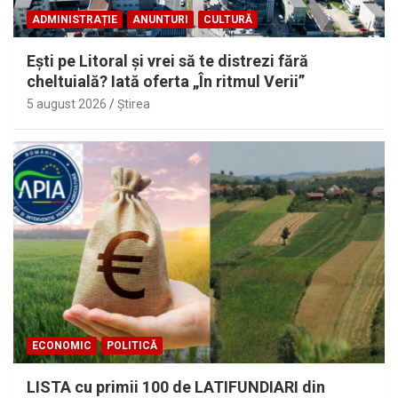
ADMINISTRAȚIE
ANUNTURI
CULTURĂ
Eşti pe Litoral şi vrei să te distrezi fără
cheltuială? Iată oferta „În ritmul Verii”
5 august 2026
Ştirea
ECONOMIC
POLITICĂ
LISTA cu primii 100 de LATIFUNDIARI din