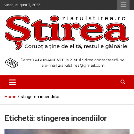
Skip
vineri, august 7, 2026
to
content
Corupția ține de elită, restul e găinărie!
Ziarul Știrea
Home
stingerea incendiilor
Etichetă:
stingerea incendiilor