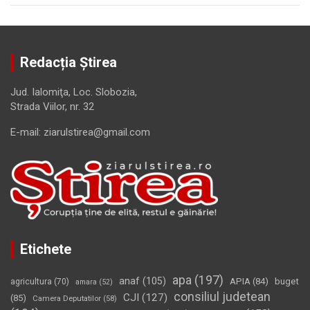
Redacția Știrea
Jud. Ialomiţa, Loc. Slobozia,
Strada Viilor, nr. 32
E-mail: ziarulstirea@gmail.com
Etichete
apa
(197)
anaf
(105)
APIA
(84)
buget
agricultura
(70)
amara
(52)
consiliul judetean
CJI
(127)
(85)
Camera Deputatilor
(58)