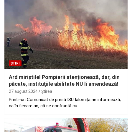
ȘTIRI
Ard miriştile! Pompierii atenţionează, dar, din
păcate, instituţiile abilitate NU îi amendează!
27 august 2024
Ştirea
Printr-un Comunicat de presă ISU Ialomiţa ne informează,
ca în fiecare an, că se confruntă cu…