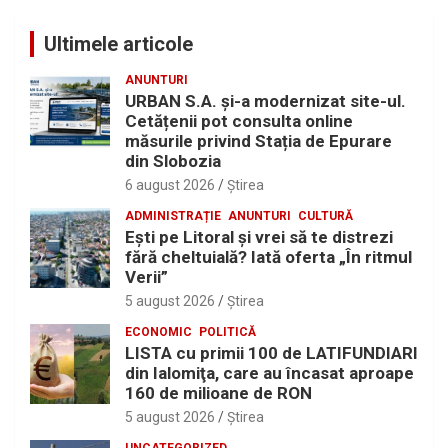
Ultimele articole
ANUNTURI
URBAN S.A. și-a modernizat site-ul.
Cetățenii pot consulta online
măsurile privind Stația de Epurare
din Slobozia
6 august 2026
Ştirea
ADMINISTRAȚIE
ANUNTURI
CULTURĂ
Eşti pe Litoral şi vrei să te distrezi
fără cheltuială? Iată oferta „În ritmul
Verii”
5 august 2026
Ştirea
ECONOMIC
POLITICĂ
LISTA cu primii 100 de LATIFUNDIARI
din Ialomiţa, care au încasat aproape
160 de milioane de RON
5 august 2026
Ştirea
UNCATEGORIZED