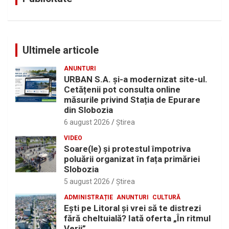
Ultimele articole
ANUNTURI
URBAN S.A. și-a modernizat site-ul.
Cetățenii pot consulta online
măsurile privind Stația de Epurare
din Slobozia
6 august 2026
Ştirea
VIDEO
Soare(le) și protestul împotriva
poluării organizat în fața primăriei
Slobozia
5 august 2026
Ştirea
ADMINISTRAȚIE
ANUNTURI
CULTURĂ
Eşti pe Litoral şi vrei să te distrezi
fără cheltuială? Iată oferta „În ritmul
Verii”