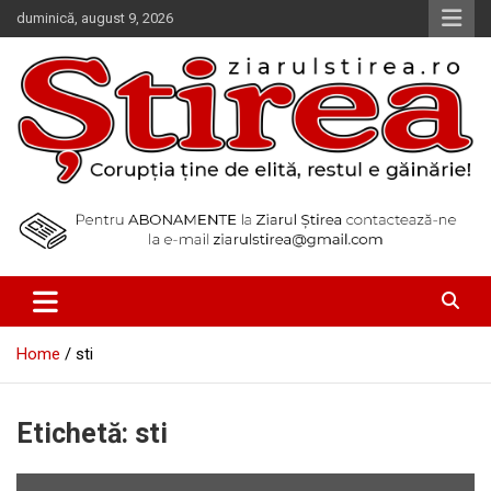
Skip
duminică, august 9, 2026
to
content
Corupția ține de elită, restul e găinărie!
Ziarul Știrea
Home
sti
Etichetă:
sti