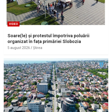
VIDEO
Soare(le) și protestul împotriva poluării
organizat în fața primăriei Slobozia
5 august 2026
Ştirea