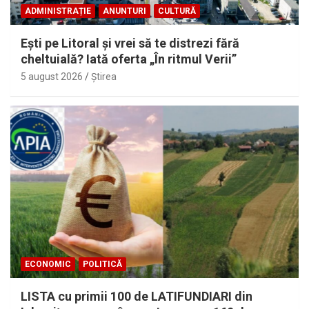
ADMINISTRAȚIE
ANUNTURI
CULTURĂ
Eşti pe Litoral şi vrei să te distrezi fără
cheltuială? Iată oferta „În ritmul Verii”
5 august 2026
Ştirea
ECONOMIC
POLITICĂ
LISTA cu primii 100 de LATIFUNDIARI din