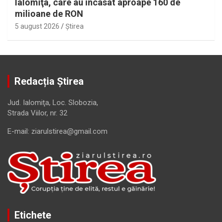
Ialomiţa, care au încasat aproape 160 de
milioane de RON
5 august 2026
Ştirea
Redacția Știrea
Jud. Ialomiţa, Loc. Slobozia,
Strada Viilor, nr. 32
E-mail: ziarulstirea@gmail.com
Etichete