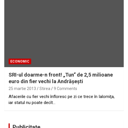
ECONOMIC
SRI-ul doarme-n front! „Tun“ de 2,5 milioane
euro din fier vechi la Andrăşeşti
25 martie 2013
Stirea
9 Comments
Afacerile cu fier vechi înfloresc pe zi ce trece în Ialomiţa,
iar statul nu poate decît…
Publicitate