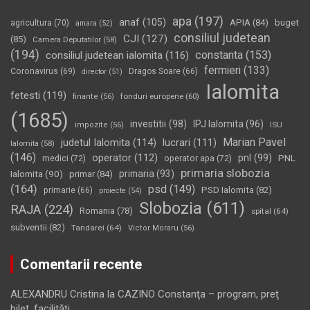
apa
(197)
anaf
(105)
APIA
(84)
buget
agricultura
(70)
amara
(52)
consiliul judetean
CJI
(127)
(85)
Camera Deputatilor
(58)
(194)
constanta
(153)
consiliul judetean ialomita
(116)
fermieri
(133)
Coronavirus
(69)
Dragos Soare
(66)
director
(51)
Ialomita
fetesti
(119)
fonduri europene
(60)
finante
(56)
(1685)
investitii
(98)
IPJ Ialomita
(96)
impozite
(56)
ISU
Marian Pavel
judetul Ialomita
(114)
lucrari
(111)
Ialomita
(58)
(146)
operator
(112)
pnl
(99)
PNL
medici
(72)
operator apa
(72)
primaria slobozia
Ialomita
(90)
primaria
(93)
primar
(84)
(164)
psd
(149)
PSD Ialomita
(82)
primarie
(66)
proiecte
(54)
Slobozia
(611)
RAJA
(224)
Romania
(78)
spital
(64)
subventii
(82)
Tandarei
(64)
Victor Moraru
(56)
Comentarii recente
ALEXANDRU Cristina
la
CAZINO Constanţa – program, preţ
bilet, facilităţi…