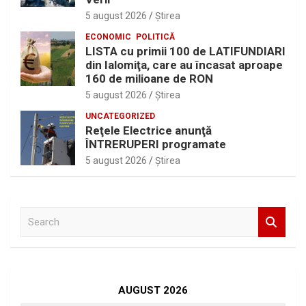
5 august 2026
Ştirea
ECONOMIC
POLITICĂ
LISTA cu primii 100 de LATIFUNDIARI
din Ialomiţa, care au încasat aproape
160 de milioane de RON
5 august 2026
Ştirea
UNCATEGORIZED
Reţele Electrice anunţă
ÎNTRERUPERI programate
5 august 2026
Ştirea
S
e
a
r
c
h
AUGUST 2026