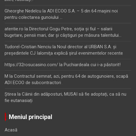
Gheorghe Nedelcu
la
ADI ECOO S.A. – 5 din 64 maşini noi
pentru colectarea gunoiului …
atentie.ro
la
Directorul Gogu Petre, soţia şi fiul – salarii
bugetare, pensii mari, dar şi câştiguri pe măsura talentului…
Tudorel-Cristian Nenciu
la
Noul director al URBAN S.A. şi
preşedintele CJ Ialomiţa explică şirul evenimentelor recente
https://32rosucasino.com/
la
Puchiardeala cui i-a păstorit!
M
la
Contractul semnat, azi, pentru 64 de autogunoiere, scapă
ADI ECOO de subcontractori
Ştirea
la
Câinii din adăposturi, MUSAI să fie adoptați, ca să nu
fie eutanasiați
Meniul principal
Acasă