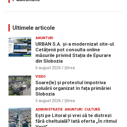
Ultimele articole
ANUNTURI
URBAN S.A. și-a modernizat site-ul.
Cetățenii pot consulta online
măsurile privind Stația de Epurare
din Slobozia
6 august 2026
Ştirea
VIDEO
Soare(le) și protestul împotriva
poluării organizat în fața primăriei
Slobozia
5 august 2026
Ştirea
ADMINISTRAȚIE
ANUNTURI
CULTURĂ
Eşti pe Litoral şi vrei să te distrezi
fără cheltuială? Iată oferta „În ritmul
Verii”