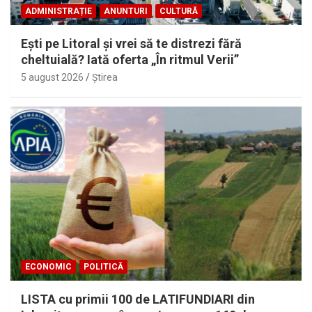
ADMINISTRAȚIE
ANUNTURI
CULTURĂ
Eşti pe Litoral şi vrei să te distrezi fără
cheltuială? Iată oferta „În ritmul Verii”
5 august 2026
Ştirea
ECONOMIC
POLITICĂ
LISTA cu primii 100 de LATIFUNDIARI din