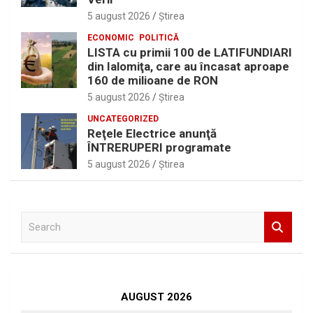
5 august 2026
Ştirea
ECONOMIC
POLITICĂ
LISTA cu primii 100 de LATIFUNDIARI
din Ialomiţa, care au încasat aproape
160 de milioane de RON
5 august 2026
Ştirea
UNCATEGORIZED
Reţele Electrice anunţă
ÎNTRERUPERI programate
5 august 2026
Ştirea
S
e
a
r
c
h
AUGUST 2026