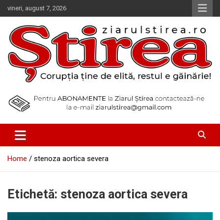
Skip
vineri, august 7, 2026
to
content
Corupția ține de elită, restul e găinărie!
Ziarul Știrea
Home
stenoza aortica severa
Etichetă:
stenoza aortica severa