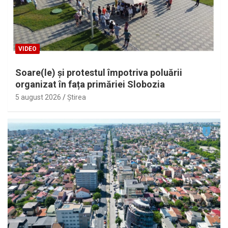
VIDEO
Soare(le) și protestul împotriva poluării
organizat în fața primăriei Slobozia
5 august 2026
Ştirea