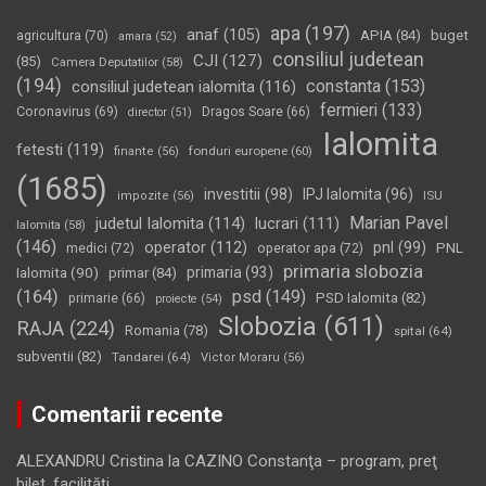
apa
(197)
anaf
(105)
APIA
(84)
buget
agricultura
(70)
amara
(52)
consiliul judetean
CJI
(127)
(85)
Camera Deputatilor
(58)
(194)
constanta
(153)
consiliul judetean ialomita
(116)
fermieri
(133)
Coronavirus
(69)
Dragos Soare
(66)
director
(51)
Ialomita
fetesti
(119)
fonduri europene
(60)
finante
(56)
(1685)
investitii
(98)
IPJ Ialomita
(96)
impozite
(56)
ISU
Marian Pavel
judetul Ialomita
(114)
lucrari
(111)
Ialomita
(58)
(146)
operator
(112)
pnl
(99)
PNL
medici
(72)
operator apa
(72)
primaria slobozia
Ialomita
(90)
primaria
(93)
primar
(84)
(164)
psd
(149)
PSD Ialomita
(82)
primarie
(66)
proiecte
(54)
Slobozia
(611)
RAJA
(224)
Romania
(78)
spital
(64)
subventii
(82)
Tandarei
(64)
Victor Moraru
(56)
Comentarii recente
ALEXANDRU Cristina
la
CAZINO Constanţa – program, preţ
bilet, facilităţi…