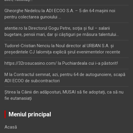
Gheorghe Nedelcu
la
ADI ECOO S.A. – 5 din 64 maşini noi
pentru colectarea gunoiului …
atentie.ro
la
Directorul Gogu Petre, soţia şi fiul – salarii
bugetare, pensii mari, dar şi câştiguri pe măsura talentului…
Tudorel-Cristian Nenciu
la
Noul director al URBAN S.A. şi
preşedintele CJ Ialomiţa explică şirul evenimentelor recente
https://32rosucasino.com/
la
Puchiardeala cui i-a păstorit!
M
la
Contractul semnat, azi, pentru 64 de autogunoiere, scapă
ADI ECOO de subcontractori
Ştirea
la
Câinii din adăposturi, MUSAI să fie adoptați, ca să nu
fie eutanasiați
Meniul principal
Acasă