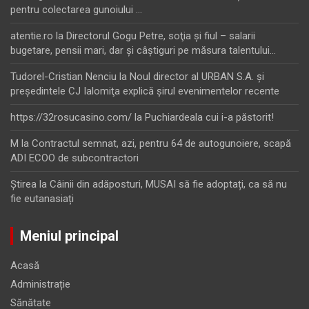
pentru colectarea gunoiului …
atentie.ro
la
Directorul Gogu Petre, soţia şi fiul – salarii
bugetare, pensii mari, dar şi câştiguri pe măsura talentului…
Tudorel-Cristian Nenciu
la
Noul director al URBAN S.A. şi
preşedintele CJ Ialomiţa explică şirul evenimentelor recente
https://32rosucasino.com/
la
Puchiardeala cui i-a păstorit!
M
la
Contractul semnat, azi, pentru 64 de autogunoiere, scapă
ADI ECOO de subcontractori
Ştirea
la
Câinii din adăposturi, MUSAI să fie adoptați, ca să nu
fie eutanasiați
Meniul principal
Acasă
Administrație
Sănătate