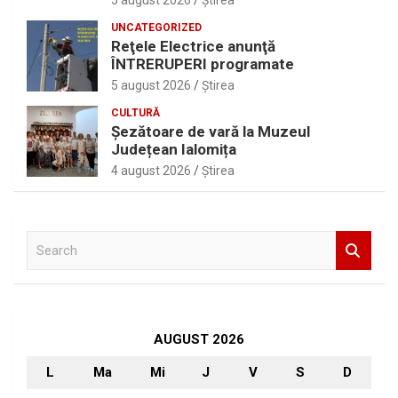
5 august 2026
Ştirea
UNCATEGORIZED
Reţele Electrice anunţă
ÎNTRERUPERI programate
5 august 2026
Ştirea
CULTURĂ
Șezătoare de vară la Muzeul
Județean Ialomița
4 august 2026
Ştirea
S
e
a
r
c
h
AUGUST 2026
L
Ma
Mi
J
V
S
D