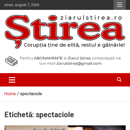
Skip
vineri, august 7, 2026
to
content
Corupția ține de elită, restul e găinărie!
Ziarul Știrea
Home
spectaciole
Etichetă:
spectaciole