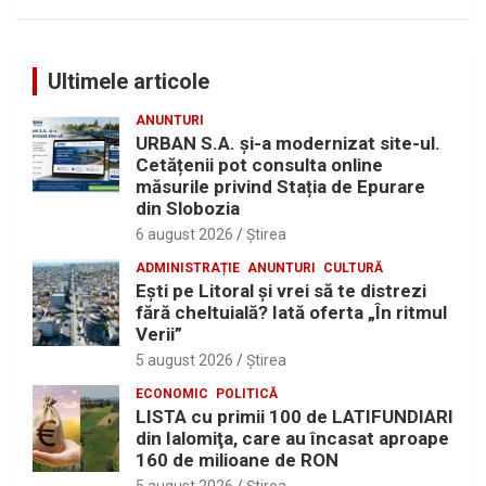
Ultimele articole
ANUNTURI
URBAN S.A. și-a modernizat site-ul.
Cetățenii pot consulta online
măsurile privind Stația de Epurare
din Slobozia
6 august 2026
Ştirea
ADMINISTRAȚIE
ANUNTURI
CULTURĂ
Eşti pe Litoral şi vrei să te distrezi
fără cheltuială? Iată oferta „În ritmul
Verii”
5 august 2026
Ştirea
ECONOMIC
POLITICĂ
LISTA cu primii 100 de LATIFUNDIARI
din Ialomiţa, care au încasat aproape
160 de milioane de RON