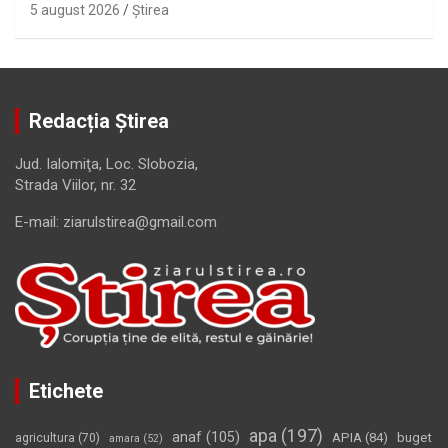
5 august 2026
Ştirea
Redacția Știrea
Jud. Ialomiţa, Loc. Slobozia,
Strada Viilor, nr. 32
E-mail: ziarulstirea@gmail.com
Etichete
apa
(197)
anaf
(105)
APIA
(84)
buget
agricultura
(70)
amara
(52)