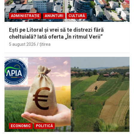
ADMINISTRAȚIE
ANUNTURI
CULTURĂ
Eşti pe Litoral şi vrei să te distrezi fără
cheltuială? Iată oferta „În ritmul Verii”
5 august 2026
Ştirea
ECONOMIC
POLITICĂ