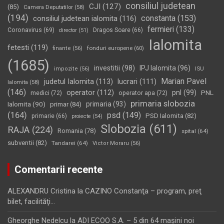
consiliul judetean
CJI
(127)
(85)
Camera Deputatilor
(58)
(194)
constanta
(153)
consiliul judetean ialomita
(116)
fermieri
(133)
Coronavirus
(69)
Dragos Soare
(66)
director
(51)
Ialomita
fetesti
(119)
fonduri europene
(60)
finante
(56)
(1685)
investitii
(98)
IPJ Ialomita
(96)
impozite
(56)
ISU
Marian Pavel
judetul Ialomita
(113)
lucrari
(111)
Ialomita
(58)
(146)
operator
(112)
pnl
(99)
PNL
medici
(72)
operator apa
(72)
primaria slobozia
Ialomita
(90)
primaria
(93)
primar
(84)
(164)
psd
(149)
PSD Ialomita
(82)
primarie
(66)
proiecte
(54)
Slobozia
(611)
RAJA
(224)
Romania
(78)
spital
(64)
subventii
(82)
Tandarei
(64)
Victor Moraru
(56)
Comentarii recente
ALEXANDRU Cristina
la
CAZINO Constanţa – program, preţ
bilet, facilităţi…
Gheorghe Nedelcu
la
ADI ECOO S.A. – 5 din 64 maşini noi