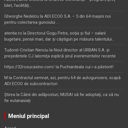
bilet, facilităţi…
Gheorghe Nedelcu
la
ADI ECOO S.A. – 5 din 64 maşini noi
pentru colectarea gunoiului …
atentie.ro
la
Directorul Gogu Petre, soţia şi fiul – salarii
bugetare, pensii mari, dar şi câştiguri pe măsura talentului…
Tudorel-Cristian Nenciu
la
Noul director al URBAN S.A. şi
preşedintele CJ Ialomiţa explică şirul evenimentelor recente
https://32rosucasino.com/
la
Puchiardeala cui i-a păstorit!
M
la
Contractul semnat, azi, pentru 64 de autogunoiere, scapă
ADI ECOO de subcontractori
Ştirea
la
Câinii din adăposturi, MUSAI să fie adoptați, ca să nu
fie eutanasiați
Meniul principal