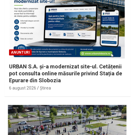
ANUNTURI
URBAN S.A. și-a modernizat site-ul. Cetățenii
pot consulta online măsurile privind Stația de
Epurare din Slobozia
6 august 2026
Ştirea