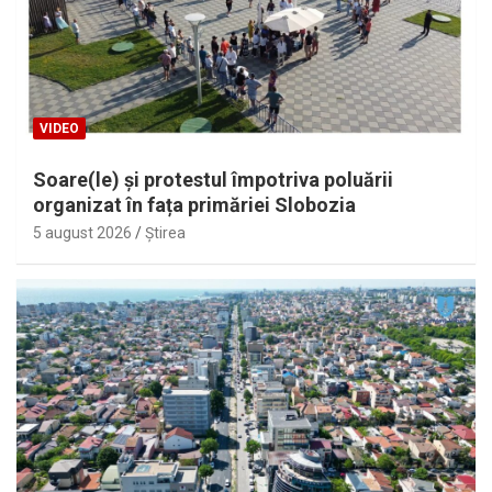
VIDEO
Soare(le) și protestul împotriva poluării
organizat în fața primăriei Slobozia
5 august 2026
Ştirea