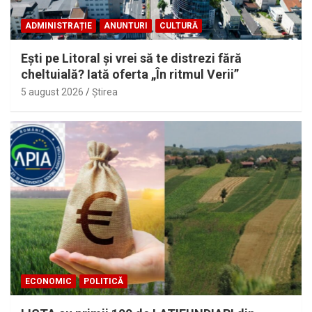
ADMINISTRAȚIE
ANUNTURI
CULTURĂ
Eşti pe Litoral şi vrei să te distrezi fără
cheltuială? Iată oferta „În ritmul Verii”
5 august 2026
Ştirea
ECONOMIC
POLITICĂ