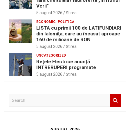
fără cheltuială? Iată oferta „În ritmul
Verii”
5 august 2026
Ştirea
ECONOMIC
POLITICĂ
LISTA cu primii 100 de LATIFUNDIARI
din Ialomiţa, care au încasat aproape
160 de milioane de RON
5 august 2026
Ştirea
UNCATEGORIZED
Reţele Electrice anunţă
ÎNTRERUPERI programate
5 august 2026
Ştirea
S
e
a
r
c
h
AUGUST 2026