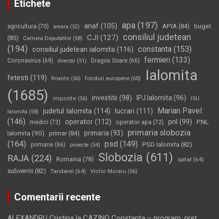
Etichete
apa
(197)
anaf
(105)
APIA
(84)
buget
agricultura
(70)
amara
(52)
consiliul judetean
CJI
(127)
(85)
Camera Deputatilor
(58)
(194)
constanta
(153)
consiliul judetean ialomita
(116)
fermieri
(133)
Coronavirus
(69)
Dragos Soare
(66)
director
(51)
Ialomita
fetesti
(119)
fonduri europene
(60)
finante
(56)
(1685)
investitii
(98)
IPJ Ialomita
(96)
impozite
(56)
ISU
Marian Pavel
judetul Ialomita
(114)
lucrari
(111)
Ialomita
(58)
(146)
operator
(112)
pnl
(99)
PNL
medici
(72)
operator apa
(72)
primaria slobozia
Ialomita
(90)
primaria
(93)
primar
(84)
(164)
psd
(149)
PSD Ialomita
(82)
primarie
(66)
proiecte
(54)
Slobozia
(611)
RAJA
(224)
Romania
(78)
spital
(64)
subventii
(82)
Tandarei
(64)
Victor Moraru
(56)
Comentarii recente
ALEXANDRU Cristina
la
CAZINO Constanţa – program, preţ