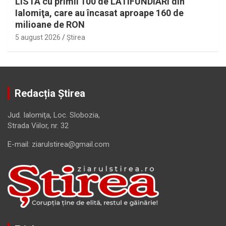
LISTA cu primii 100 de LATIFUNDIARI din
Ialomiţa, care au încasat aproape 160 de
milioane de RON
5 august 2026
Ştirea
Redacția Știrea
Jud. Ialomiţa, Loc. Slobozia,
Strada Viilor, nr. 32
E-mail: ziarulstirea@gmail.com