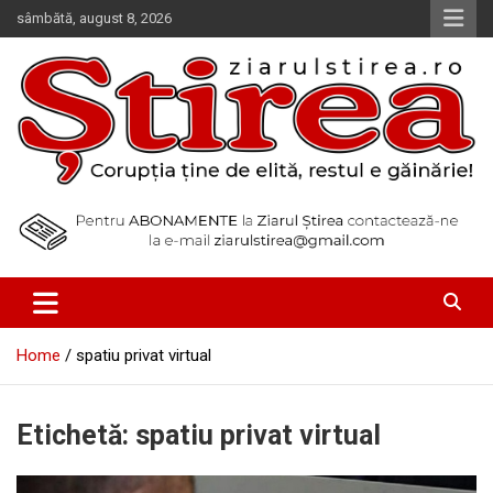
Skip
sâmbătă, august 8, 2026
to
content
Corupția ține de elită, restul e găinărie!
Ziarul Știrea
Home
spatiu privat virtual
Etichetă:
spatiu privat virtual