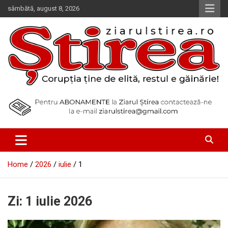
Skip
sâmbătă, august 8, 2026
to
content
Corupția ține de elită, restul e găinărie!
Ziarul Știrea
Home
2026
iulie
1
Zi:
1 iulie 2026