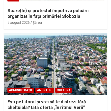
Soare(le) și protestul împotriva poluării
organizat în fața primăriei Slobozia
5 august 2026
Ştirea
ADMINISTRAȚIE
ANUNTURI
CULTURĂ
Eşti pe Litoral şi vrei să te distrezi fără
cheltuială? Iată oferta „În ritmul Verii”