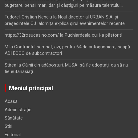
bugetare, pensii mari, dar şi câştiguri pe măsura talentului…
Tudorel-Cristian Nenciu
la
Noul director al URBAN S.A. şi
preşedintele CJ Ialomiţa explică şirul evenimentelor recente
https://32rosucasino.com/
la
Puchiardeala cui i-a păstorit!
M
la
Contractul semnat, azi, pentru 64 de autogunoiere, scapă
ADI ECOO de subcontractori
Ştirea
la
Câinii din adăposturi, MUSAI să fie adoptați, ca să nu
fie eutanasiați
Meniul principal
Acasă
Administrație
Sănătate
Știri
Editorial