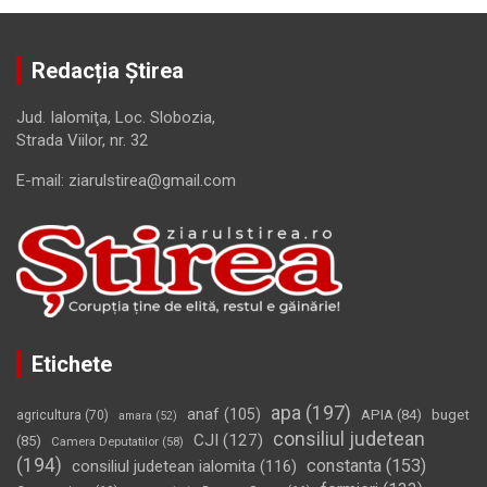
Redacția Știrea
Jud. Ialomiţa, Loc. Slobozia,
Strada Viilor, nr. 32
E-mail: ziarulstirea@gmail.com
Etichete
apa
(197)
anaf
(105)
APIA
(84)
buget
agricultura
(70)
amara
(52)
consiliul judetean
CJI
(127)
(85)
Camera Deputatilor
(58)
(194)
constanta
(153)
consiliul judetean ialomita
(116)