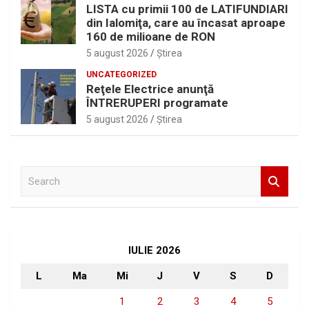
LISTA cu primii 100 de LATIFUNDIARI
din Ialomiţa, care au încasat aproape
160 de milioane de RON
5 august 2026
Ştirea
UNCATEGORIZED
Reţele Electrice anunţă
ÎNTRERUPERI programate
5 august 2026
Ştirea
S
e
a
r
c
h
IULIE 2026
L
Ma
Mi
J
V
S
D
1
2
3
4
5