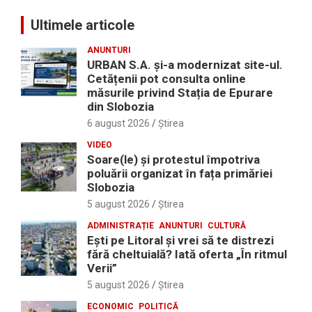
Ultimele articole
ANUNTURI
URBAN S.A. și-a modernizat site-ul.
Cetățenii pot consulta online
măsurile privind Stația de Epurare
din Slobozia
6 august 2026
Ştirea
VIDEO
Soare(le) și protestul împotriva
poluării organizat în fața primăriei
Slobozia
5 august 2026
Ştirea
ADMINISTRAȚIE
ANUNTURI
CULTURĂ
Eşti pe Litoral şi vrei să te distrezi
fără cheltuială? Iată oferta „În ritmul
Verii”
5 august 2026
Ştirea
ECONOMIC
POLITICĂ