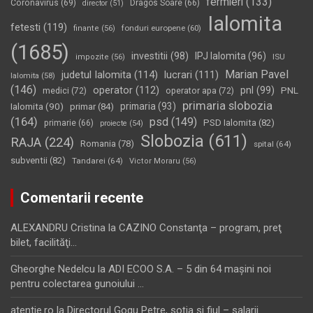
fermieri
(133)
Coronavirus
(69)
Dragos Soare
(66)
director
(51)
Ialomita
fetesti
(119)
fonduri europene
(60)
finante
(56)
(1685)
investitii
(98)
IPJ Ialomita
(96)
impozite
(56)
ISU
Marian Pavel
judetul Ialomita
(114)
lucrari
(111)
Ialomita
(58)
(146)
operator
(112)
pnl
(99)
PNL
medici
(72)
operator apa
(72)
primaria slobozia
Ialomita
(90)
primaria
(93)
primar
(84)
(164)
psd
(149)
PSD Ialomita
(82)
primarie
(66)
proiecte
(54)
Slobozia
(611)
RAJA
(224)
Romania
(78)
spital
(64)
subventii
(82)
Tandarei
(64)
Victor Moraru
(56)
Comentarii recente
ALEXANDRU Cristina
la
CAZINO Constanţa – program, preţ
bilet, facilităţi…
Gheorghe Nedelcu
la
ADI ECOO S.A. – 5 din 64 maşini noi
pentru colectarea gunoiului …
atentie.ro
la
Directorul Gogu Petre, soţia şi fiul – salarii