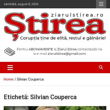
Skip
sâmbătă, august 8, 2026
to
content
Corupția ține de elită, restul e găinărie!
Ziarul Știrea
Home
Silvian Couperca
Etichetă:
Silvian Couperca