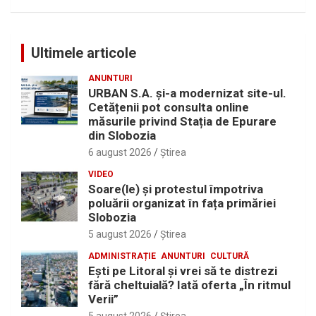
Ultimele articole
ANUNTURI
URBAN S.A. și-a modernizat site-ul.
Cetățenii pot consulta online
măsurile privind Stația de Epurare
din Slobozia
6 august 2026
Ştirea
VIDEO
Soare(le) și protestul împotriva
poluării organizat în fața primăriei
Slobozia
5 august 2026
Ştirea
ADMINISTRAȚIE
ANUNTURI
CULTURĂ
Eşti pe Litoral şi vrei să te distrezi
fără cheltuială? Iată oferta „În ritmul
Verii”