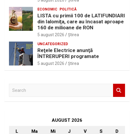
5 august 2026
Ştirea
ECONOMIC
POLITICĂ
LISTA cu primii 100 de LATIFUNDIARI
din Ialomiţa, care au încasat aproape
160 de milioane de RON
5 august 2026
Ştirea
UNCATEGORIZED
Reţele Electrice anunţă
ÎNTRERUPERI programate
5 august 2026
Ştirea
S
e
a
r
c
h
AUGUST 2026
L
Ma
Mi
J
V
S
D