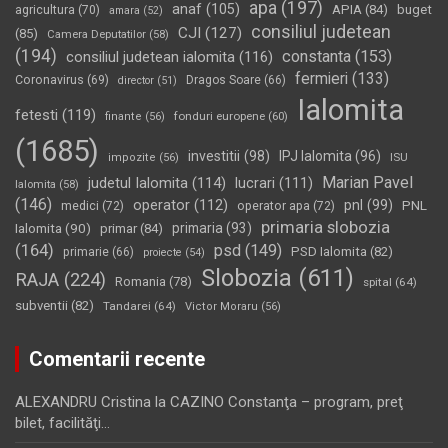
apa
(197)
anaf
(105)
APIA
(84)
buget
agricultura
(70)
amara
(52)
consiliul judetean
CJI
(127)
(85)
Camera Deputatilor
(58)
(194)
constanta
(153)
consiliul judetean ialomita
(116)
fermieri
(133)
Coronavirus
(69)
Dragos Soare
(66)
director
(51)
Ialomita
fetesti
(119)
fonduri europene
(60)
finante
(56)
(1685)
investitii
(98)
IPJ Ialomita
(96)
impozite
(56)
ISU
Marian Pavel
judetul Ialomita
(114)
lucrari
(111)
Ialomita
(58)
(146)
operator
(112)
pnl
(99)
PNL
medici
(72)
operator apa
(72)
primaria slobozia
Ialomita
(90)
primaria
(93)
primar
(84)
(164)
psd
(149)
PSD Ialomita
(82)
primarie
(66)
proiecte
(54)
Slobozia
(611)
RAJA
(224)
Romania
(78)
spital
(64)
subventii
(82)
Tandarei
(64)
Victor Moraru
(56)
Comentarii recente
ALEXANDRU Cristina
la
CAZINO Constanţa – program, preţ
bilet, facilităţi…