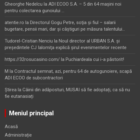
Gheorghe Nedelcu
la
ADI ECOO S.A. – 5 din 64 maşini noi
pentru colectarea gunoiului …
atentie.ro
la
Directorul Gogu Petre, soţia şi fiul – salarii
bugetare, pensii mari, dar şi câştiguri pe măsura talentului…
Tudorel-Cristian Nenciu
la
Noul director al URBAN S.A. şi
preşedintele CJ Ialomiţa explică şirul evenimentelor recente
https://32rosucasino.com/
la
Puchiardeala cui i-a păstorit!
M
la
Contractul semnat, azi, pentru 64 de autogunoiere, scapă
ADI ECOO de subcontractori
Ştirea
la
Câinii din adăposturi, MUSAI să fie adoptați, ca să nu
fie eutanasiați
Meniul principal
Acasă
Administrație