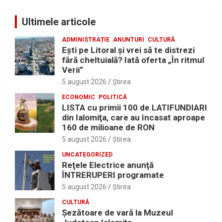
Ultimele articole
ADMINISTRAȚIE
ANUNTURI
CULTURĂ
Eşti pe Litoral şi vrei să te distrezi
fără cheltuială? Iată oferta „În ritmul
Verii”
5 august 2026
Ştirea
ECONOMIC
POLITICĂ
LISTA cu primii 100 de LATIFUNDIARI
din Ialomiţa, care au încasat aproape
160 de milioane de RON
5 august 2026
Ştirea
UNCATEGORIZED
Reţele Electrice anunţă
ÎNTRERUPERI programate
5 august 2026
Ştirea
CULTURĂ
Șezătoare de vară la Muzeul