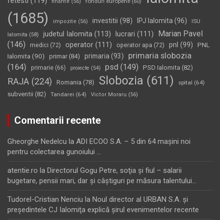
fetesti
(119)
fonduri europene
(60)
finante
(56)
(1685)
investitii
(98)
IPJ Ialomita
(96)
impozite
(56)
ISU
Marian Pavel
judetul Ialomita
(113)
lucrari
(111)
Ialomita
(58)
(146)
operator
(111)
pnl
(99)
PNL
medici
(72)
operator apa
(72)
primaria slobozia
Ialomita
(90)
primaria
(93)
primar
(84)
(164)
psd
(149)
PSD Ialomita
(82)
primarie
(66)
proiecte
(54)
Slobozia
(611)
RAJA
(224)
Romania
(78)
spital
(64)
subventii
(82)
Tandarei
(64)
Victor Moraru
(56)
Comentarii recente
Gheorghe Nedelcu
la
ADI ECOO S.A. – 5 din 64 maşini noi
pentru colectarea gunoiului …
atentie.ro
la
Directorul Gogu Petre, soţia şi fiul – salarii
bugetare, pensii mari, dar şi câştiguri pe măsura talentului…
Tudorel-Cristian Nenciu
la
Noul director al URBAN S.A. şi
preşedintele CJ Ialomiţa explică şirul evenimentelor recente