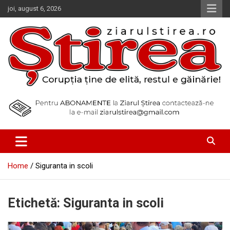
Skip
joi, august 6, 2026
to
content
Corupția ține de elită, restul e găinărie!
Ziarul Știrea
Home
Siguranta in scoli
Etichetă:
Siguranta in scoli