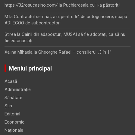
https://32rosucasino.com/
la
Puchiardeala cui i-a păstorit!
M
la
Contractul semnat, azi, pentru 64 de autogunoiere, scapă
ADI ECOO de subcontractori
Ştirea
la
Câinii din adăposturi, MUSAI să fie adoptați, ca să nu
fie eutanasiați
Xalina Mihaela
la
Gheorghe Rafael – consilierul „3 în 1”
Meniul principal
Acasă
Administrație
Sănătate
Știri
Editorial
Economic
Naționale