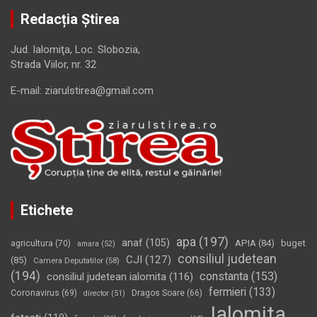
Redacția Știrea
Jud. Ialomiţa, Loc. Slobozia,
Strada Viilor, nr. 32
E-mail: ziarulstirea@gmail.com
Etichete
apa
(197)
anaf
(105)
APIA
(84)
buget
agricultura
(70)
amara
(52)
consiliul judetean
CJI
(127)
(85)
Camera Deputatilor
(58)
(194)
constanta
(153)
consiliul judetean ialomita
(116)
fermieri
(133)
Coronavirus
(69)
Dragos Soare
(66)
director
(51)
Ialomita