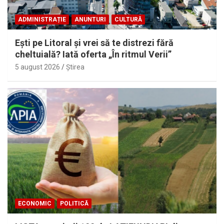
ADMINISTRAȚIE
ANUNTURI
CULTURĂ
Eşti pe Litoral şi vrei să te distrezi fără
cheltuială? Iată oferta „În ritmul Verii”
5 august 2026
Ştirea
ECONOMIC
POLITICĂ