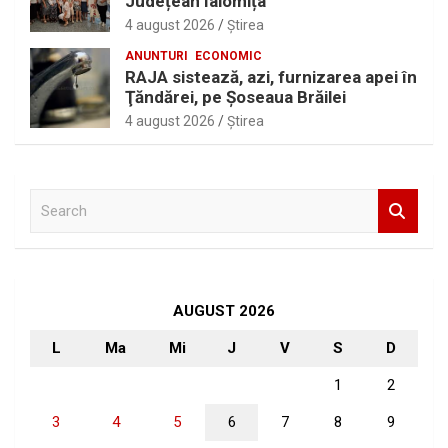
Județean Ialomița
4 august 2026
Ştirea
ANUNTURI
ECONOMIC
RAJA sistează, azi, furnizarea apei în
Ţăndărei, pe Şoseaua Brăilei
4 august 2026
Ştirea
S
e
a
r
c
h
AUGUST 2026
L
Ma
Mi
J
V
S
D
1
2
3
4
5
6
7
8
9