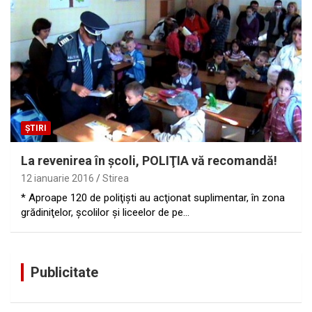
ȘTIRI
La revenirea în şcoli, POLIŢIA vă recomandă!
12 ianuarie 2016
Stirea
* Aproape 120 de poliţişti au acţionat suplimentar, în zona
grădiniţelor, şcolilor şi liceelor de pe…
Publicitate