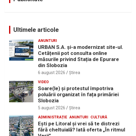
Ultimele articole
ANUNTURI
URBAN S.A. și-a modernizat site-ul.
Cetățenii pot consulta online
măsurile privind Stația de Epurare
din Slobozia
6 august 2026
Ştirea
VIDEO
Soare(le) și protestul împotriva
poluării organizat în fața primăriei
Slobozia
5 august 2026
Ştirea
ADMINISTRAȚIE
ANUNTURI
CULTURĂ
Eşti pe Litoral şi vrei să te distrezi
fără cheltuială? Iată oferta „În ritmul
Verii”