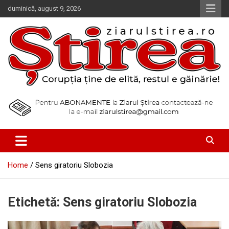
Skip
duminică, august 9, 2026
to
content
Corupția ține de elită, restul e găinărie!
Ziarul Știrea
Home
Sens giratoriu Slobozia
Etichetă:
Sens giratoriu Slobozia