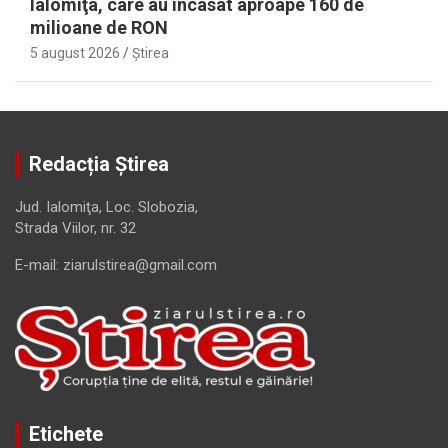
Ialomiţa, care au încasat aproape 160 de
milioane de RON
5 august 2026
Ştirea
Redacția Știrea
Jud. Ialomiţa, Loc. Slobozia,
Strada Viilor, nr. 32
E-mail: ziarulstirea@gmail.com
Etichete