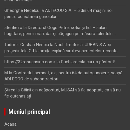
Gheorghe Nedelcu
la
ADI ECOO S.A. – 5 din 64 maşini noi
pentru colectarea gunoiului …
atentie.ro
la
Directorul Gogu Petre, soţia şi fiul – salarii
bugetare, pensii mari, dar şi câştiguri pe măsura talentului…
Tudorel-Cristian Nenciu
la
Noul director al URBAN S.A. şi
preşedintele CJ Ialomiţa explică şirul evenimentelor recente
https://32rosucasino.com/
la
Puchiardeala cui i-a păstorit!
M
la
Contractul semnat, azi, pentru 64 de autogunoiere, scapă
ADI ECOO de subcontractori
Ştirea
la
Câinii din adăposturi, MUSAI să fie adoptați, ca să nu
fie eutanasiați
Meniul principal
Acasă