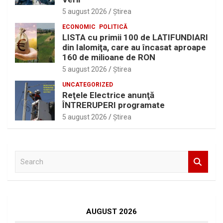
5 august 2026
Ştirea
ECONOMIC
POLITICĂ
LISTA cu primii 100 de LATIFUNDIARI
din Ialomiţa, care au încasat aproape
160 de milioane de RON
5 august 2026
Ştirea
UNCATEGORIZED
Reţele Electrice anunţă
ÎNTRERUPERI programate
5 august 2026
Ştirea
S
e
a
r
c
h
AUGUST 2026