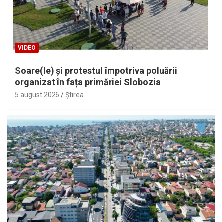
VIDEO
Soare(le) și protestul împotriva poluării
organizat în fața primăriei Slobozia
5 august 2026
Ştirea