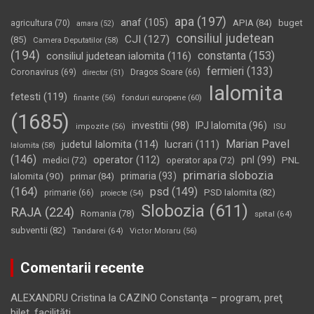
apa
(197)
anaf
(105)
APIA
(84)
buget
agricultura
(70)
amara
(52)
consiliul judetean
CJI
(127)
(85)
Camera Deputatilor
(58)
(194)
constanta
(153)
consiliul judetean ialomita
(116)
fermieri
(133)
Coronavirus
(69)
Dragos Soare
(66)
director
(51)
Ialomita
fetesti
(119)
fonduri europene
(60)
finante
(56)
(1685)
investitii
(98)
IPJ Ialomita
(96)
impozite
(56)
ISU
Marian Pavel
judetul Ialomita
(114)
lucrari
(111)
Ialomita
(58)
(146)
operator
(112)
pnl
(99)
PNL
medici
(72)
operator apa
(72)
primaria slobozia
Ialomita
(90)
primaria
(93)
primar
(84)
(164)
psd
(149)
PSD Ialomita
(82)
primarie
(66)
proiecte
(54)
Slobozia
(611)
RAJA
(224)
Romania
(78)
spital
(64)
subventii
(82)
Tandarei
(64)
Victor Moraru
(56)
Comentarii recente
ALEXANDRU Cristina
la
CAZINO Constanţa – program, preţ
bilet, facilităţi…