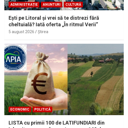
ADMINISTRAȚIE
ANUNTURI
CULTURĂ
Eşti pe Litoral şi vrei să te distrezi fără
cheltuială? Iată oferta „În ritmul Verii”
5 august 2026
Ştirea
ECONOMIC
POLITICĂ
LISTA cu primii 100 de LATIFUNDIARI din