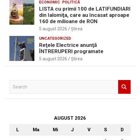
ECONOMIC
POLITICĂ
LISTA cu primii 100 de LATIFUNDIARI
din Ialomiţa, care au încasat aproape
160 de milioane de RON
5 august 2026
Ştirea
UNCATEGORIZED
Reţele Electrice anunţă
ÎNTRERUPERI programate
5 august 2026
Ştirea
S
e
a
r
c
h
AUGUST 2026
L
Ma
Mi
J
V
S
D