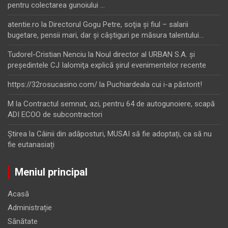
pentru colectarea gunoiului …
atentie.ro
la
Directorul Gogu Petre, soţia şi fiul – salarii
bugetare, pensii mari, dar şi câştiguri pe măsura talentului…
Tudorel-Cristian Nenciu
la
Noul director al URBAN S.A. şi
preşedintele CJ Ialomiţa explică şirul evenimentelor recente
https://32rosucasino.com/
la
Puchiardeala cui i-a păstorit!
M
la
Contractul semnat, azi, pentru 64 de autogunoiere, scapă
ADI ECOO de subcontractori
Ştirea
la
Câinii din adăposturi, MUSAI să fie adoptați, ca să nu
fie eutanasiați
Meniul principal
Acasă
Administrație
Sănătate