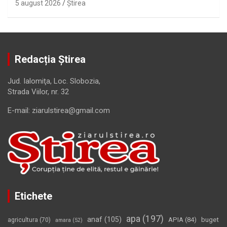
5 august 2026
Ştirea
Redacția Știrea
Jud. Ialomiţa, Loc. Slobozia,
Strada Viilor, nr. 32
E-mail: ziarulstirea@gmail.com
Etichete
apa
(197)
anaf
(105)
APIA
(84)
buget
agricultura
(70)
amara
(52)