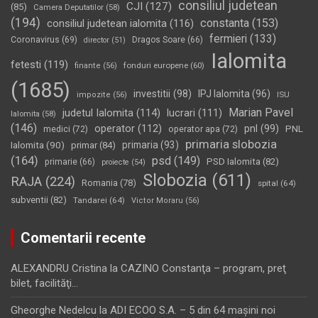
consiliul judetean
CJI
(127)
(85)
Camera Deputatilor
(58)
(194)
constanta
(153)
consiliul judetean ialomita
(116)
fermieri
(133)
Coronavirus
(69)
Dragos Soare
(66)
director
(51)
Ialomita
fetesti
(119)
fonduri europene
(60)
finante
(56)
(1685)
investitii
(98)
IPJ Ialomita
(96)
impozite
(56)
ISU
Marian Pavel
judetul Ialomita
(114)
lucrari
(111)
Ialomita
(58)
(146)
operator
(112)
pnl
(99)
PNL
medici
(72)
operator apa
(72)
primaria slobozia
Ialomita
(90)
primaria
(93)
primar
(84)
(164)
psd
(149)
PSD Ialomita
(82)
primarie
(66)
proiecte
(54)
Slobozia
(611)
RAJA
(224)
Romania
(78)
spital
(64)
subventii
(82)
Tandarei
(64)
Victor Moraru
(56)
Comentarii recente
ALEXANDRU Cristina
la
CAZINO Constanţa – program, preţ
bilet, facilităţi…
Gheorghe Nedelcu
la
ADI ECOO S.A. – 5 din 64 maşini noi