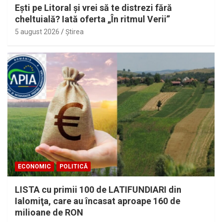
Eşti pe Litoral şi vrei să te distrezi fără
cheltuială? Iată oferta „În ritmul Verii”
5 august 2026
Ştirea
ECONOMIC
POLITICĂ
LISTA cu primii 100 de LATIFUNDIARI din
Ialomiţa, care au încasat aproape 160 de
milioane de RON