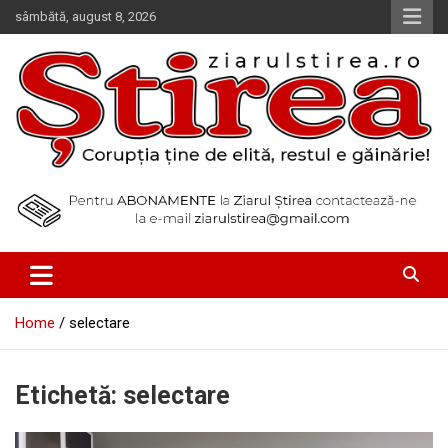
Skip
sâmbătă, august 8, 2026
to
content
Corupția ține de elită, restul e găinărie!
Ziarul Știrea
Home
selectare
Etichetă:
selectare