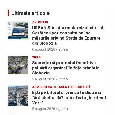
Ultimele articole
ANUNTURI
URBAN S.A. și-a modernizat site-ul.
Cetățenii pot consulta online
măsurile privind Stația de Epurare
din Slobozia
6 august 2026
Ştirea
VIDEO
Soare(le) și protestul împotriva
poluării organizat în fața primăriei
Slobozia
5 august 2026
Ştirea
ADMINISTRAȚIE
ANUNTURI
CULTURĂ
Eşti pe Litoral şi vrei să te distrezi
fără cheltuială? Iată oferta „În ritmul
Verii”
5 august 2026
Ştirea