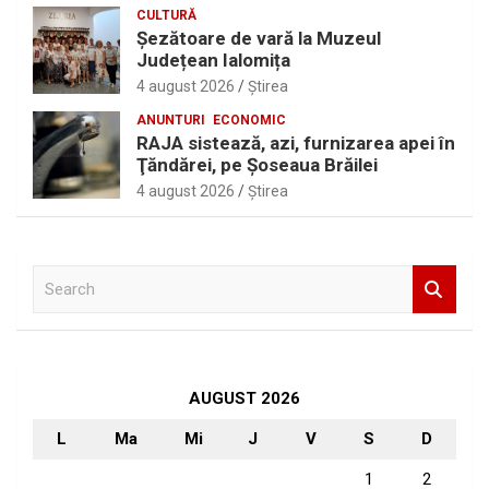
CULTURĂ
Șezătoare de vară la Muzeul
Județean Ialomița
4 august 2026
Ştirea
ANUNTURI
ECONOMIC
RAJA sistează, azi, furnizarea apei în
Ţăndărei, pe Şoseaua Brăilei
4 august 2026
Ştirea
S
e
a
r
c
h
AUGUST 2026
L
Ma
Mi
J
V
S
D
1
2