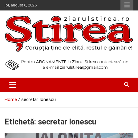
Skip
joi, august 6, 2026
to
content
Corupția ține de elită, restul e găinărie!
Ziarul Știrea
Home
secretar Ionescu
Etichetă:
secretar Ionescu