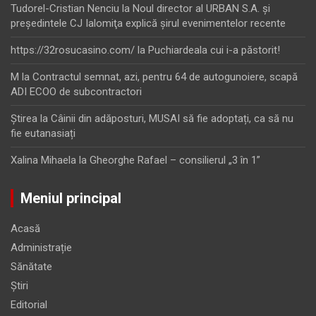
Tudorel-Cristian Nenciu
la
Noul director al URBAN S.A. şi
preşedintele CJ Ialomiţa explică şirul evenimentelor recente
https://32rosucasino.com/
la
Puchiardeala cui i-a păstorit!
M
la
Contractul semnat, azi, pentru 64 de autogunoiere, scapă
ADI ECOO de subcontractori
Ştirea
la
Câinii din adăposturi, MUSAI să fie adoptați, ca să nu
fie eutanasiați
Xalina Mihaela
la
Gheorghe Rafael – consilierul „3 în 1”
Meniul principal
Acasă
Administrație
Sănătate
Știri
Editorial