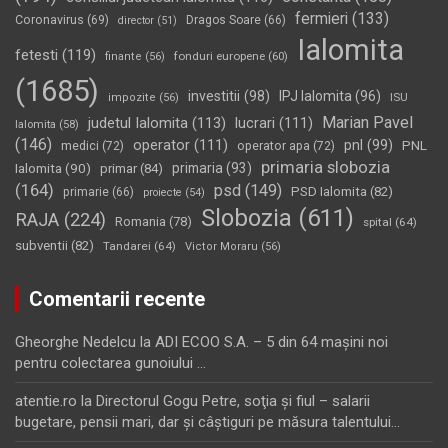
fermieri
(133)
Coronavirus
(69)
Dragos Soare
(66)
director
(51)
Ialomita
fetesti
(119)
fonduri europene
(60)
finante
(56)
(1685)
investitii
(98)
IPJ Ialomita
(96)
impozite
(56)
ISU
Marian Pavel
judetul Ialomita
(113)
lucrari
(111)
Ialomita
(58)
(146)
operator
(111)
pnl
(99)
PNL
medici
(72)
operator apa
(72)
primaria slobozia
Ialomita
(90)
primaria
(93)
primar
(84)
(164)
psd
(149)
PSD Ialomita
(82)
primarie
(66)
proiecte
(54)
Slobozia
(611)
RAJA
(224)
Romania
(78)
spital
(64)
subventii
(82)
Tandarei
(64)
Victor Moraru
(56)
Comentarii recente
Gheorghe Nedelcu
la
ADI ECOO S.A. – 5 din 64 maşini noi
pentru colectarea gunoiului …
atentie.ro
la
Directorul Gogu Petre, soţia şi fiul – salarii
bugetare, pensii mari, dar şi câştiguri pe măsura talentului…