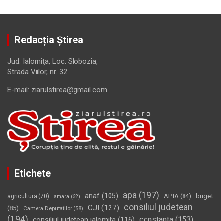
Redacția Știrea
Jud. Ialomiţa, Loc. Slobozia,
Strada Viilor, nr. 32
E-mail: ziarulstirea@gmail.com
Etichete
apa
(197)
anaf
(105)
APIA
(84)
buget
agricultura
(70)
amara
(52)
consiliul judetean
CJI
(127)
(85)
Camera Deputatilor
(58)
(194)
constanta
(153)
consiliul judetean ialomita
(116)