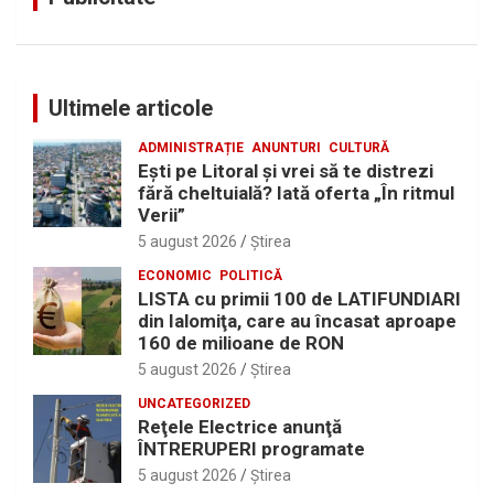
Ultimele articole
ADMINISTRAȚIE
ANUNTURI
CULTURĂ
Eşti pe Litoral şi vrei să te distrezi
fără cheltuială? Iată oferta „În ritmul
Verii”
5 august 2026
Ştirea
ECONOMIC
POLITICĂ
LISTA cu primii 100 de LATIFUNDIARI
din Ialomiţa, care au încasat aproape
160 de milioane de RON
5 august 2026
Ştirea
UNCATEGORIZED
Reţele Electrice anunţă
ÎNTRERUPERI programate
5 august 2026
Ştirea