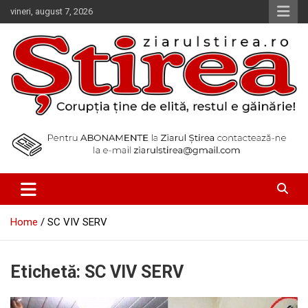
Skip
vineri, august 7, 2026
to
content
Corupția ține de elită, restul e găinărie!
Ziarul Știrea
Home
SC VIV SERV
Etichetă:
SC VIV SERV