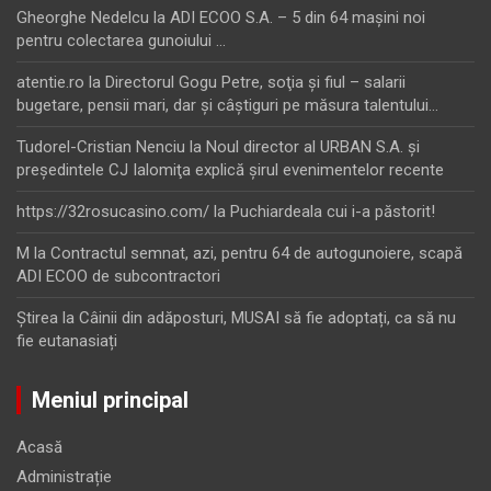
Gheorghe Nedelcu
la
ADI ECOO S.A. – 5 din 64 maşini noi
pentru colectarea gunoiului …
atentie.ro
la
Directorul Gogu Petre, soţia şi fiul – salarii
bugetare, pensii mari, dar şi câştiguri pe măsura talentului…
Tudorel-Cristian Nenciu
la
Noul director al URBAN S.A. şi
preşedintele CJ Ialomiţa explică şirul evenimentelor recente
https://32rosucasino.com/
la
Puchiardeala cui i-a păstorit!
M
la
Contractul semnat, azi, pentru 64 de autogunoiere, scapă
ADI ECOO de subcontractori
Ştirea
la
Câinii din adăposturi, MUSAI să fie adoptați, ca să nu
fie eutanasiați
Meniul principal
Acasă
Administrație