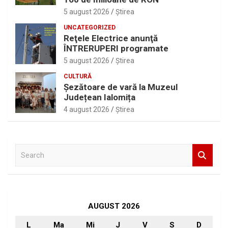
5 august 2026
Ştirea
UNCATEGORIZED
Reţele Electrice anunţă
ÎNTRERUPERI programate
5 august 2026
Ştirea
CULTURĂ
Șezătoare de vară la Muzeul
Județean Ialomița
4 august 2026
Ştirea
S
e
a
r
c
h
AUGUST 2026
L
Ma
Mi
J
V
S
D