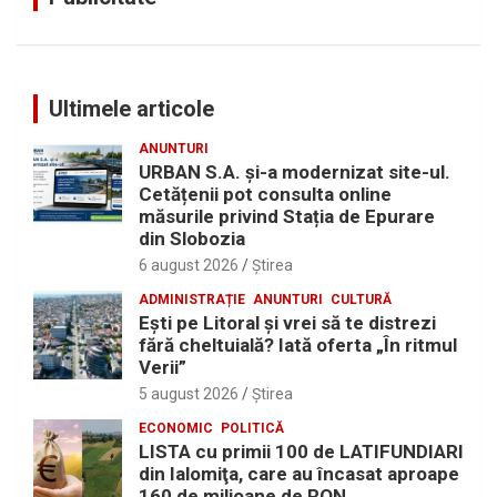
Ultimele articole
ANUNTURI
URBAN S.A. și-a modernizat site-ul.
Cetățenii pot consulta online
măsurile privind Stația de Epurare
din Slobozia
6 august 2026
Ştirea
ADMINISTRAȚIE
ANUNTURI
CULTURĂ
Eşti pe Litoral şi vrei să te distrezi
fără cheltuială? Iată oferta „În ritmul
Verii”
5 august 2026
Ştirea
ECONOMIC
POLITICĂ
LISTA cu primii 100 de LATIFUNDIARI
din Ialomiţa, care au încasat aproape
160 de milioane de RON