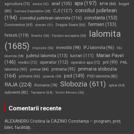
apa
(197)
anaf
(105)
APIA
(84)
buget
agricultura
(70)
amara
(52)
consiliul judetean
CJI
(127)
(85)
Camera Deputatilor
(58)
(194)
constanta
(153)
consiliul judetean ialomita
(116)
fermieri
(133)
Coronavirus
(69)
Dragos Soare
(66)
director
(51)
Ialomita
fetesti
(119)
fonduri europene
(60)
finante
(56)
(1685)
investitii
(98)
IPJ Ialomita
(96)
impozite
(56)
ISU
Marian Pavel
judetul Ialomita
(113)
lucrari
(111)
Ialomita
(58)
(146)
operator
(112)
pnl
(99)
PNL
medici
(72)
operator apa
(72)
primaria slobozia
Ialomita
(90)
primaria
(93)
primar
(84)
(164)
psd
(149)
PSD Ialomita
(82)
primarie
(66)
proiecte
(54)
Slobozia
(611)
RAJA
(224)
Romania
(78)
spital
(64)
subventii
(82)
Tandarei
(64)
Victor Moraru
(56)
Comentarii recente
ALEXANDRU Cristina
la
CAZINO Constanţa – program, preţ
bilet, facilităţi…