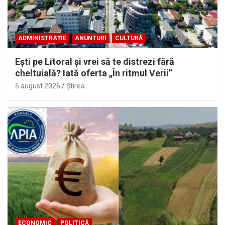
ADMINISTRAȚIE
ANUNTURI
CULTURĂ
Eşti pe Litoral şi vrei să te distrezi fără
cheltuială? Iată oferta „În ritmul Verii”
5 august 2026
Ştirea
ECONOMIC
POLITICĂ