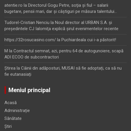
atentie.ro
la
Directorul Gogu Petre, soţia şi fiul – salarii
bugetare, pensii mari, dar şi câştiguri pe măsura talentului…
Tudorel-Cristian Nenciu
la
Noul director al URBAN S.A. şi
preşedintele CJ Ialomiţa explică şirul evenimentelor recente
https://32rosucasino.com/
la
Puchiardeala cui i-a păstorit!
M
la
Contractul semnat, azi, pentru 64 de autogunoiere, scapă
ADI ECOO de subcontractori
Ştirea
la
Câinii din adăposturi, MUSAI să fie adoptați, ca să nu
fie eutanasiați
Meniul principal
Acasă
Administrație
Sănătate
Știri