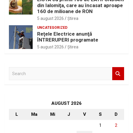
din Ialomiţa, care au încasat aproape
160 de milioane de RON
5 august 2026
Ştirea
UNCATEGORIZED
Reţele Electrice anunţă
ÎNTRERUPERI programate
5 august 2026
Ştirea
S
e
a
r
c
h
AUGUST 2026
L
Ma
Mi
J
V
S
D
1
2