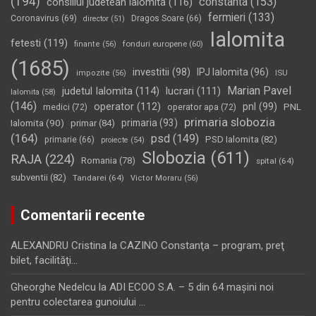
(194)
constanta
(153)
consiliul judetean ialomita
(116)
fermieri
(133)
Coronavirus
(69)
Dragos Soare
(66)
director
(51)
Ialomita
fetesti
(119)
fonduri europene
(60)
finante
(56)
(1685)
investitii
(98)
IPJ Ialomita
(96)
impozite
(56)
ISU
Marian Pavel
judetul Ialomita
(114)
lucrari
(111)
Ialomita
(58)
(146)
operator
(112)
pnl
(99)
PNL
medici
(72)
operator apa
(72)
primaria slobozia
Ialomita
(90)
primaria
(93)
primar
(84)
(164)
psd
(149)
PSD Ialomita
(82)
primarie
(66)
proiecte
(54)
Slobozia
(611)
RAJA
(224)
Romania
(78)
spital
(64)
subventii
(82)
Tandarei
(64)
Victor Moraru
(56)
Comentarii recente
ALEXANDRU Cristina
la
CAZINO Constanţa – program, preţ
bilet, facilităţi…
Gheorghe Nedelcu
la
ADI ECOO S.A. – 5 din 64 maşini noi
pentru colectarea gunoiului …