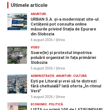
Ultimele articole
ANUNTURI
URBAN S.A. și-a modernizat site-ul.
Cetățenii pot consulta online
măsurile privind Stația de Epurare
din Slobozia
6 august 2026
Ştirea
VIDEO
Soare(le) și protestul împotriva
poluării organizat în fața primăriei
Slobozia
5 august 2026
Ştirea
ADMINISTRAȚIE
ANUNTURI
CULTURĂ
Eşti pe Litoral şi vrei să te distrezi
fără cheltuială? Iată oferta „În ritmul
Verii”
5 august 2026
Ştirea
ECONOMIC
POLITICĂ
LISTA cu primii 100 de LATIFUNDIARI