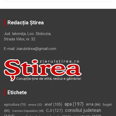
Redacția Știrea
Jud. Ialomiţa, Loc. Slobozia,
Strada Viilor, nr. 32
E-mail: ziarulstirea@gmail.com
Etichete
apa
(197)
anaf
(105)
APIA
(84)
buget
agricultura
(70)
amara
(52)
consiliul judetean
CJI
(127)
(85)
Camera Deputatilor
(58)