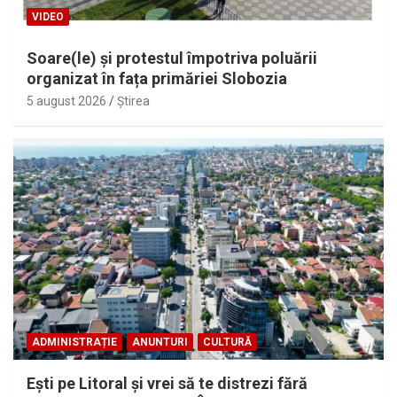
VIDEO
Soare(le) și protestul împotriva poluării
organizat în fața primăriei Slobozia
5 august 2026
Ştirea
ADMINISTRAȚIE
ANUNTURI
CULTURĂ
Eşti pe Litoral şi vrei să te distrezi fără