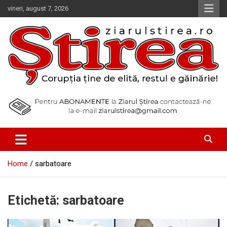
Skip
vineri, august 7, 2026
to
content
Corupția ține de elită, restul e găinărie!
Ziarul Știrea
Home
sarbatoare
Etichetă:
sarbatoare