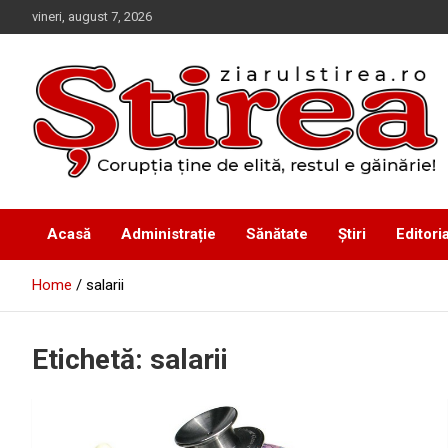
Skip
vineri, august 7, 2026
to
content
Corupția ține de elită, restul e găinărie!
Ziarul Știrea
Acasă
Administrație
Sănătate
Știri
Editoria
Home
salarii
Etichetă:
salarii