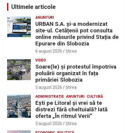
Ultimele articole
ANUNTURI
URBAN S.A. și-a modernizat
site-ul. Cetățenii pot consulta
online măsurile privind Stația de
Epurare din Slobozia
6 august 2026
Ştirea
VIDEO
Soare(le) și protestul împotriva
poluării organizat în fața
primăriei Slobozia
5 august 2026
Ştirea
ADMINISTRAȚIE
ANUNTURI
CULTURĂ
Eşti pe Litoral şi vrei să te
distrezi fără cheltuială? Iată
oferta „În ritmul Verii”
5 august 2026
Ştirea
ECONOMIC
POLITICĂ