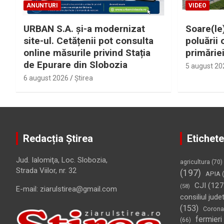
ANUNTURI
VIDEO
URBAN S.A. și-a modernizat
Soare(le)
site-ul. Cetățenii pot consulta
poluării 
online măsurile privind Stația
primărie
de Epurare din Slobozia
5 august 20
6 august 2026
Ştirea
Redacția Știrea
Etichete
Jud. Ialomiţa, Loc. Slobozia,
agricultura
(70)
Strada Viilor, nr. 32
(197)
APIA
(
CJI
(127
(58)
E-mail: ziarulstirea@gmail.com
consiliul jude
(153)
Corona
fermieri
(66)