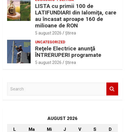
LISTA cu primii 100 de
LATIFUNDIARI din Ialomiţa, care
au încasat aproape 160 de
milioane de RON
5 august 2026
Ştirea
UNCATEGORIZED
Reţele Electrice anunţă
ÎNTRERUPERI programate
5 august 2026
Ştirea
S
e
a
r
c
h
AUGUST 2026
L
Ma
Mi
J
V
S
D