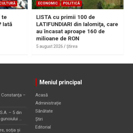
CULTURĂ
ECONOMIC
POLITICĂ
 te
LISTA cu primii 100 de
? Iată
LATIFUNDIARI din Ialomiţa, care
au încasat aproape 160 de
milioane de RON
5 august 2026
Ştirea
Meniul principal
 Constanţa –
Acasă
Administrație
Sănătate
.A. – 5 din
 gunoiului …
Știri
Editorial
e, soţia şi