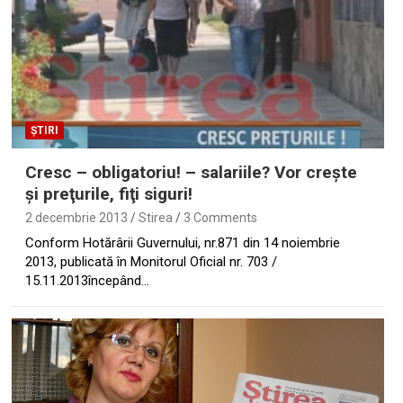
ȘTIRI
Cresc – obligatoriu! – salariile? Vor creşte
şi preţurile, fiţi siguri!
2 decembrie 2013
Stirea
3 Comments
Conform Hotărârii Guvernului, nr.871 din 14 noiembrie
2013, publicată în Monitorul Oficial nr. 703 /
15.11.2013începând…