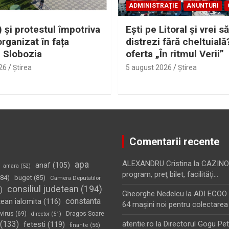
ADMINISTRAȚIE
ANUNTURI
 și protestul împotriva
Eşti pe Litoral şi vrei să
organizat în fața
distrezi fără cheltuială
i Slobozia
oferta „În ritmul Verii”
26
Ştirea
5 august 2026
Ştirea
Comentarii recente
apa
ALEXANDRU Cristina
la
CAZINO
anaf
(105)
amara
(52)
program, preţ bilet, facilităţi…
84)
buget
(85)
Camera Deputatilor
consiliul judetean
(194)
)
Gheorghe Nedelcu
la
ADI ECOO S
constanta
tean ialomita
(116)
64 maşini noi pentru colectarea
virus
(69)
Dragos Soare
director
(51)
(133)
atentie.ro
la
Directorul Gogu Petr
fetesti
(119)
finante
(56)