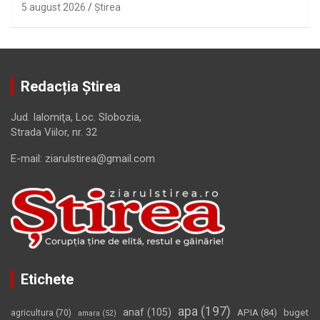
5 august 2026
Ştirea
Redacția Știrea
Jud. Ialomiţa, Loc. Slobozia,
Strada Viilor, nr. 32
E-mail: ziarulstirea@gmail.com
Etichete
apa
(197)
anaf
(105)
APIA
(84)
buget
agricultura
(70)
amara
(52)