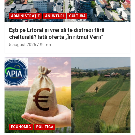
ADMINISTRAȚIE
ANUNTURI
CULTURĂ
Eşti pe Litoral şi vrei să te distrezi fără
cheltuială? Iată oferta „În ritmul Verii”
5 august 2026
Ştirea
ECONOMIC
POLITICĂ