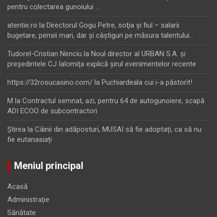
pentru colectarea gunoiului …
atentie.ro
la
Directorul Gogu Petre, soţia şi fiul – salarii
bugetare, pensii mari, dar şi câştiguri pe măsura talentului…
Tudorel-Cristian Nenciu
la
Noul director al URBAN S.A. şi
preşedintele CJ Ialomiţa explică şirul evenimentelor recente
https://32rosucasino.com/
la
Puchiardeala cui i-a păstorit!
M
la
Contractul semnat, azi, pentru 64 de autogunoiere, scapă
ADI ECOO de subcontractori
Ştirea
la
Câinii din adăposturi, MUSAI să fie adoptați, ca să nu
fie eutanasiați
Meniul principal
Acasă
Administrație
Sănătate