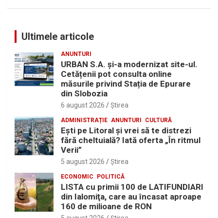
Ultimele articole
ANUNTURI
URBAN S.A. și-a modernizat site-ul.
Cetățenii pot consulta online
măsurile privind Stația de Epurare
din Slobozia
6 august 2026
Ştirea
ADMINISTRAȚIE
ANUNTURI
CULTURĂ
Eşti pe Litoral şi vrei să te distrezi
fără cheltuială? Iată oferta „În ritmul
Verii”
5 august 2026
Ştirea
ECONOMIC
POLITICĂ
LISTA cu primii 100 de LATIFUNDIARI
din Ialomiţa, care au încasat aproape
160 de milioane de RON