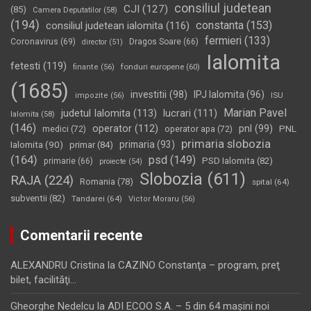
consiliul judetean
CJI
(127)
(85)
Camera Deputatilor
(58)
(194)
constanta
(153)
consiliul judetean ialomita
(116)
fermieri
(133)
Coronavirus
(69)
Dragos Soare
(66)
director
(51)
Ialomita
fetesti
(119)
fonduri europene
(60)
finante
(56)
(1685)
investitii
(98)
IPJ Ialomita
(96)
impozite
(56)
ISU
Marian Pavel
judetul Ialomita
(113)
lucrari
(111)
Ialomita
(58)
(146)
operator
(112)
pnl
(99)
PNL
medici
(72)
operator apa
(72)
primaria slobozia
Ialomita
(90)
primaria
(93)
primar
(84)
(164)
psd
(149)
PSD Ialomita
(82)
primarie
(66)
proiecte
(54)
Slobozia
(611)
RAJA
(224)
Romania
(78)
spital
(64)
subventii
(82)
Tandarei
(64)
Victor Moraru
(56)
Comentarii recente
ALEXANDRU Cristina
la
CAZINO Constanţa – program, preţ
bilet, facilităţi…
Gheorghe Nedelcu
la
ADI ECOO S.A. – 5 din 64 maşini noi