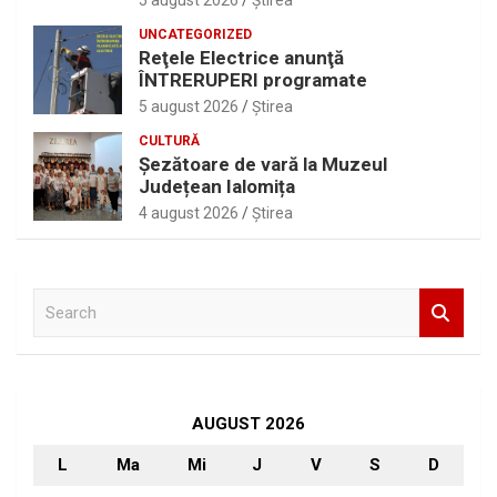
5 august 2026
Ştirea
UNCATEGORIZED
Reţele Electrice anunţă
ÎNTRERUPERI programate
5 august 2026
Ştirea
CULTURĂ
Șezătoare de vară la Muzeul
Județean Ialomița
4 august 2026
Ştirea
S
e
a
r
c
h
AUGUST 2026
L
Ma
Mi
J
V
S
D