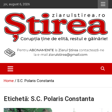
Skip
joi, august 6, 2026
to
content
Corupția ține de elită, restul e găinărie!
Ziarul Știrea
Home
S.C. Polaris Constanta
Etichetă:
S.C. Polaris Constanta