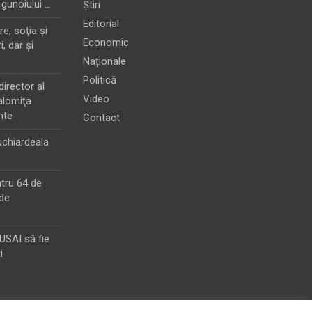
 gunoiului …
Știri
Editorial
e, soţia şi
Economic
i, dar şi
Naționale
Politică
director al
Video
alomiţa
nte
Contact
chiardeala
ntru 64 de
de
MUSAI să fie
i