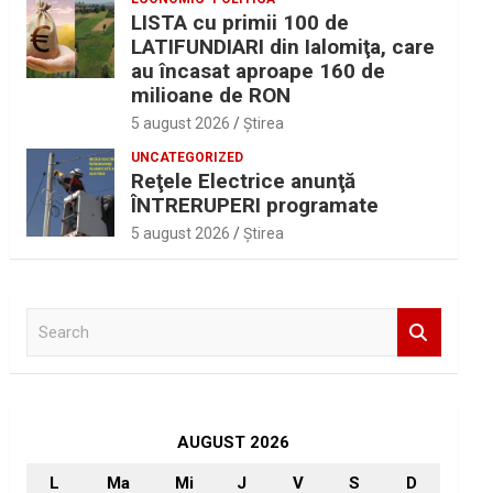
LISTA cu primii 100 de
LATIFUNDIARI din Ialomiţa, care
au încasat aproape 160 de
milioane de RON
5 august 2026
Ştirea
UNCATEGORIZED
Reţele Electrice anunţă
ÎNTRERUPERI programate
5 august 2026
Ştirea
S
e
a
r
c
h
AUGUST 2026
L
Ma
Mi
J
V
S
D