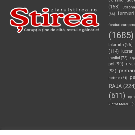
consiliul jude
(153)
Corona
fermieri
(66)
fonduri europen
(1685)
Ialomita
(96)
(114)
lucrari
op
medici
(72)
pnl
(99)
PNL 
primari
(93)
p
proiecte
(54)
RAJA
(224
(611)
spit
Victor Moraru
(5