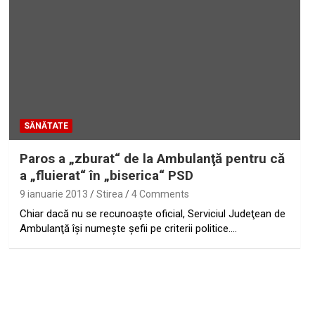
SĂNĂTATE
Paros a „zburat“ de la Ambulanţă pentru că
a „fluierat“ în „biserica“ PSD
9 ianuarie 2013
Stirea
4 Comments
Chiar dacă nu se recunoaşte oficial, Serviciul Judeţean de
Ambulanţă îşi numeşte şefii pe criterii politice.…