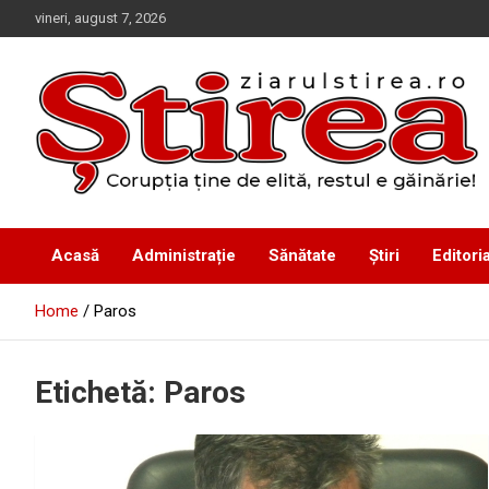
Skip
vineri, august 7, 2026
to
content
Corupția ține de elită, restul e găinărie!
Ziarul Știrea
Acasă
Administrație
Sănătate
Știri
Editoria
Home
Paros
Etichetă:
Paros