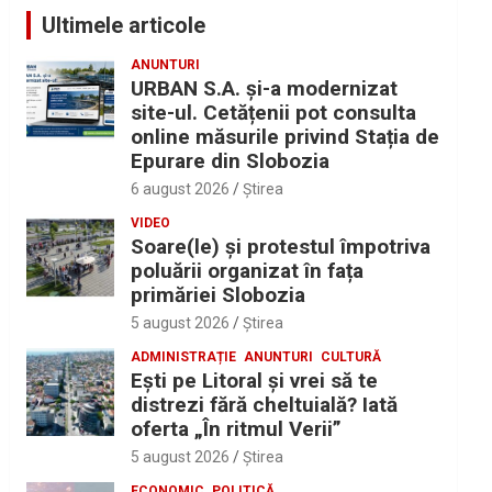
Ultimele articole
ANUNTURI
URBAN S.A. și-a modernizat
site-ul. Cetățenii pot consulta
online măsurile privind Stația de
Epurare din Slobozia
6 august 2026
Ştirea
VIDEO
Soare(le) și protestul împotriva
poluării organizat în fața
primăriei Slobozia
5 august 2026
Ştirea
ADMINISTRAȚIE
ANUNTURI
CULTURĂ
Eşti pe Litoral şi vrei să te
distrezi fără cheltuială? Iată
oferta „În ritmul Verii”
5 august 2026
Ştirea
ECONOMIC
POLITICĂ