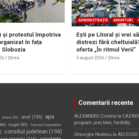
ADMINISTRAȚIE
ANUNTURI
 și protestul împotriva
Eşti pe Litoral şi vrei să
organizat în fața
distrezi fără cheltuială
i Slobozia
oferta „În ritmul Verii”
26
Ştirea
5 august 2026
Ştirea
Comentarii recente
apa
ALEXANDRU Cristina
la
CAZINO
anaf
(105)
amara
(52)
program, preţ bilet, facilităţi…
84)
buget
(85)
Camera Deputatilor
consiliul judetean
(194)
)
Gheorghe Nedelcu
la
ADI ECOO S
constanta