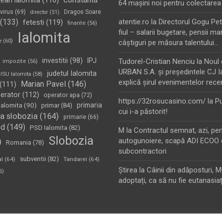
tean ialomita
(116)
64 maşini noi pentru colectarea
virus
(69)
Dragos Soare
director
(51)
(133)
atentie.ro
la
Directorul Gogu Petr
fetesti
(119)
finante
(56)
fiul – salarii bugetare, pensii mar
Ialomita
e
(60)
câştiguri pe măsura talentului…
investitii
(98)
IPJ
Tudorel-Cristian Nenciu
la
Noul 
impozite
(56)
URBAN S.A. şi preşedintele CJ I
judetul Ialomita
ISU Ialomita
(58)
explică şirul evenimentelor rece
Marian Pavel
(146)
(111)
erator
(112)
operator apa
(72)
https://32rosucasino.com/
la
Pu
Ialomita
(90)
primaria
primar
(84)
cui i-a păstorit!
a slobozia
(164)
primarie
(66)
sd
(149)
PSD Ialomita
(82)
M
la
Contractul semnat, azi, pe
Slobozia
)
autogunoiere, scapă ADI ECOO 
Romania
(78)
subcontractori
subventii
(82)
al
(64)
Tandarei
(64)
Ştirea
la
Câinii din adăposturi, 
6)
adoptați, ca să nu fie eutanasiaț