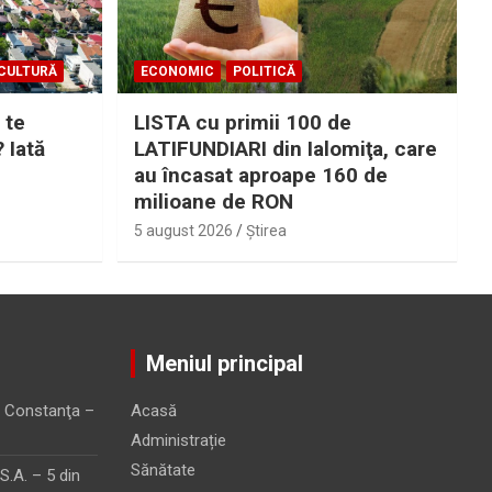
CULTURĂ
ECONOMIC
POLITICĂ
 te
LISTA cu primii 100 de
? Iată
LATIFUNDIARI din Ialomiţa, care
au încasat aproape 160 de
milioane de RON
5 august 2026
Ştirea
Meniul principal
 Constanţa –
Acasă
Administrație
Sănătate
.A. – 5 din