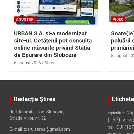
ANUNTURI
VIDEO
URBAN S.A. și-a modernizat
Soare(le)
site-ul. Cetățenii pot consulta
poluării 
online măsurile privind Stația
primărie
de Epurare din Slobozia
5 august 20
6 august 2026
Ştirea
Redacția Știrea
Etichete
Jud. Ialomiţa, Loc. Slobozia,
agricultura
(70)
Strada Viilor, nr. 32
(197)
APIA
(
CJI
(127
(58)
E-mail: ziarulstirea@gmail.com