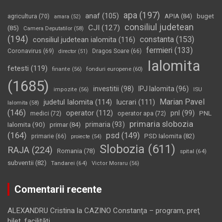
apa
(197)
anaf
(105)
APIA
(84)
buget
agricultura
(70)
amara
(52)
consiliul judetean
CJI
(127)
(85)
Camera Deputatilor
(58)
(194)
constanta
(153)
consiliul judetean ialomita
(116)
fermieri
(133)
Coronavirus
(69)
Dragos Soare
(66)
director
(51)
Ialomita
fetesti
(119)
fonduri europene
(60)
finante
(56)
(1685)
investitii
(98)
IPJ Ialomita
(96)
impozite
(56)
ISU
Marian Pavel
judetul Ialomita
(114)
lucrari
(111)
Ialomita
(58)
(146)
operator
(112)
pnl
(99)
PNL
medici
(72)
operator apa
(72)
primaria slobozia
Ialomita
(90)
primaria
(93)
primar
(84)
(164)
psd
(149)
PSD Ialomita
(82)
primarie
(66)
proiecte
(54)
Slobozia
(611)
RAJA
(224)
Romania
(78)
spital
(64)
subventii
(82)
Tandarei
(64)
Victor Moraru
(56)
Comentarii recente
ALEXANDRU Cristina
la
CAZINO Constanţa – program, preţ
bilet, facilităţi…