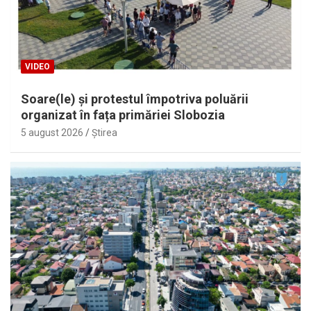
VIDEO
Soare(le) și protestul împotriva poluării
organizat în fața primăriei Slobozia
5 august 2026
Ştirea