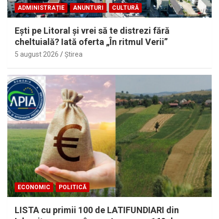
ADMINISTRAȚIE
ANUNTURI
CULTURĂ
Eşti pe Litoral şi vrei să te distrezi fără
cheltuială? Iată oferta „În ritmul Verii”
5 august 2026
Ştirea
ECONOMIC
POLITICĂ
LISTA cu primii 100 de LATIFUNDIARI din