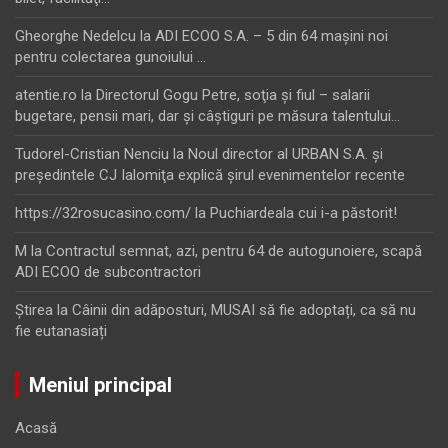
Gheorghe Nedelcu
la
ADI ECOO S.A. – 5 din 64 maşini noi
pentru colectarea gunoiului …
atentie.ro
la
Directorul Gogu Petre, soţia şi fiul – salarii
bugetare, pensii mari, dar şi câştiguri pe măsura talentului…
Tudorel-Cristian Nenciu
la
Noul director al URBAN S.A. şi
preşedintele CJ Ialomiţa explică şirul evenimentelor recente
https://32rosucasino.com/
la
Puchiardeala cui i-a păstorit!
M
la
Contractul semnat, azi, pentru 64 de autogunoiere, scapă
ADI ECOO de subcontractori
Ştirea
la
Câinii din adăposturi, MUSAI să fie adoptați, ca să nu
fie eutanasiați
Meniul principal
Acasă