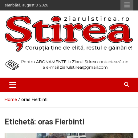
Skip
sâmbătă, august 8, 2026
to
content
Corupția ține de elită, restul e găinărie!
Ziarul Știrea
Home
oras Fierbinti
Etichetă:
oras Fierbinti