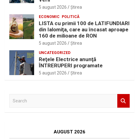
5 august 2026
Ştirea
ECONOMIC
POLITICĂ
LISTA cu primii 100 de LATIFUNDIARI
din Ialomiţa, care au încasat aproape
160 de milioane de RON
5 august 2026
Ştirea
UNCATEGORIZED
Reţele Electrice anunţă
ÎNTRERUPERI programate
5 august 2026
Ştirea
S
e
a
r
c
h
AUGUST 2026