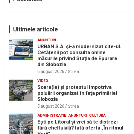
Ultimele articole
ANUNTURI
URBAN S.A. și-a modernizat site-ul.
Cetățenii pot consulta online
măsurile privind Stația de Epurare
din Slobozia
6 august 2026
Ştirea
VIDEO
Soare(le) și protestul împotriva
poluării organizat în fața primăriei
Slobozia
5 august 2026
Ştirea
ADMINISTRAȚIE
ANUNTURI
CULTURĂ
Eşti pe Litoral şi vrei să te distrezi
fără cheltuială? Iată oferta „În ritmul
Verii”