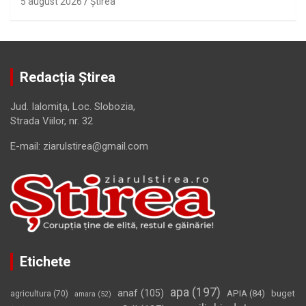
5 august 2026
Ştirea
Redacția Știrea
Jud. Ialomiţa, Loc. Slobozia,
Strada Viilor, nr. 32
E-mail: ziarulstirea@gmail.com
Etichete
apa
(197)
anaf
(105)
APIA
(84)
buget
agricultura
(70)
amara
(52)