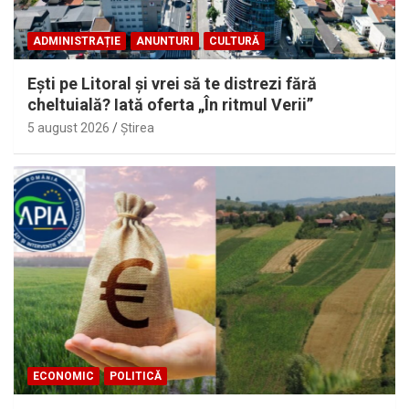
ADMINISTRAȚIE
ANUNTURI
CULTURĂ
Eşti pe Litoral şi vrei să te distrezi fără
cheltuială? Iată oferta „În ritmul Verii”
5 august 2026
Ştirea
ECONOMIC
POLITICĂ