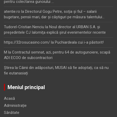
pentru colectarea gunoiului …
atentie.ro
la
Directorul Gogu Petre, soţia şi fiul – salarii
bugetare, pensii mari, dar şi câştiguri pe măsura talentului…
Tudorel-Cristian Nenciu
la
Noul director al URBAN S.A. şi
preşedintele CJ Ialomiţa explică şirul evenimentelor recente
https://32rosucasino.com/
la
Puchiardeala cui i-a păstorit!
M
la
Contractul semnat, azi, pentru 64 de autogunoiere, scapă
ADI ECOO de subcontractori
Ştirea
la
Câinii din adăposturi, MUSAI să fie adoptați, ca să nu
fie eutanasiați
Meniul principal
Acasă
Administrație
Sănătate