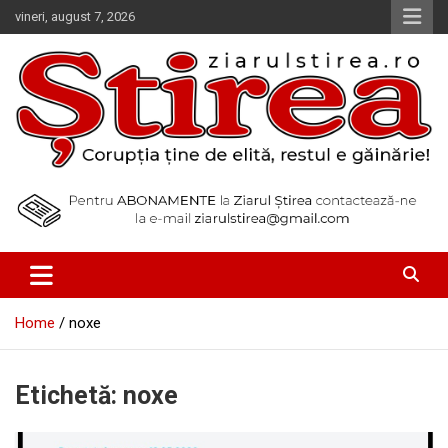
Skip
vineri, august 7, 2026
to
content
Corupția ține de elită, restul e găinărie!
Ziarul Știrea
Home
noxe
Etichetă:
noxe