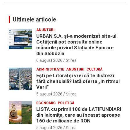
Ultimele articole
ANUNTURI
URBAN S.A. și-a modernizat site-ul.
Cetățenii pot consulta online
măsurile privind Stația de Epurare
din Slobozia
6 august 2026
Ştirea
ADMINISTRAȚIE
ANUNTURI
CULTURĂ
Eşti pe Litoral şi vrei să te distrezi
fără cheltuială? Iată oferta „În ritmul
Verii”
5 august 2026
Ştirea
ECONOMIC
POLITICĂ
LISTA cu primii 100 de LATIFUNDIARI
din Ialomiţa, care au încasat aproape
160 de milioane de RON
5 august 2026
Ştirea