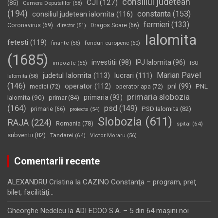
consiliul judetean
CJI
(127)
(85)
Camera Deputatilor
(58)
(194)
constanta
(153)
consiliul judetean ialomita
(116)
fermieri
(133)
Coronavirus
(69)
Dragos Soare
(66)
director
(51)
Ialomita
fetesti
(119)
fonduri europene
(60)
finante
(56)
(1685)
investitii
(98)
IPJ Ialomita
(96)
impozite
(56)
ISU
Marian Pavel
judetul Ialomita
(113)
lucrari
(111)
Ialomita
(58)
(146)
operator
(112)
pnl
(99)
PNL
medici
(72)
operator apa
(72)
primaria slobozia
Ialomita
(90)
primaria
(93)
primar
(84)
(164)
psd
(149)
PSD Ialomita
(82)
primarie
(66)
proiecte
(54)
Slobozia
(611)
RAJA
(224)
Romania
(78)
spital
(64)
subventii
(82)
Tandarei
(64)
Victor Moraru
(56)
Comentarii recente
ALEXANDRU Cristina
la
CAZINO Constanţa – program, preţ
bilet, facilităţi…
Gheorghe Nedelcu
la
ADI ECOO S.A. – 5 din 64 maşini noi