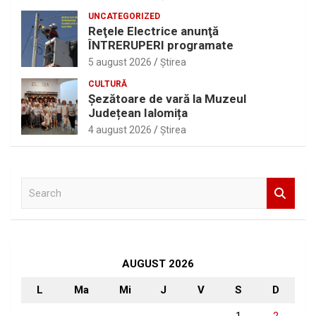
UNCATEGORIZED
Reţele Electrice anunţă
ÎNTRERUPERI programate
5 august 2026
Ştirea
CULTURĂ
Șezătoare de vară la Muzeul
Județean Ialomița
4 august 2026
Ştirea
S
e
a
r
c
h
AUGUST 2026
L
Ma
Mi
J
V
S
D
1
2