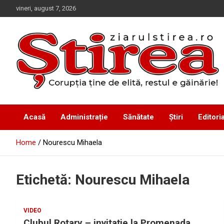
Skip
vineri, august 7, 2026
to
content
Corupția ține de elită, restul e găinărie!
Ziarul Știrea
Acasă
Administrație
Sănătate
Știri
Editoria
Home
Nourescu Mihaela
Etichetă:
Nourescu Mihaela
VIDEO
Clubul Rotary – invitaţie la Promenada