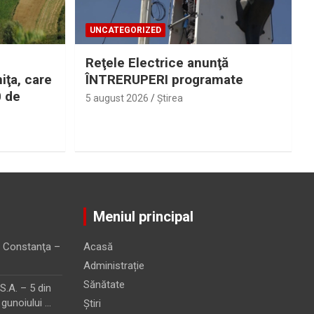
UNCATEGORIZED
Reţele Electrice anunţă
iţa, care
ÎNTRERUPERI programate
0 de
5 august 2026
Ştirea
Meniul principal
 Constanţa –
Acasă
Administrație
Sănătate
.A. – 5 din
 gunoiului …
Știri