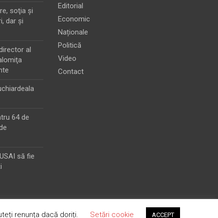
Editorial
e, soţia şi
Economic
i, dar şi
Naționale
Politică
director al
Video
alomiţa
nte
Contact
chiardeala
ntru 64 de
de
MUSAI să fie
i
teți renunța dacă doriți.
Setări cookie
ACCEPT