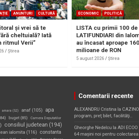
AȚIE
ANUNTURI
CULTURĂ
ECONOMIC
POLITICĂ
itoral şi vrei să te
LISTA cu primii 100 de
fără cheltuială? Iată
LATIFUNDIARI din Ialom
n ritmul Verii”
au încasat aproape 16
milioane de RON
26
Ştirea
5 august 2026
Ştirea
Comentarii recente
apa
ALEXANDRU Cristina
la
CAZINO
anaf
(105)
amara
(52)
program, preţ bilet, facilităţi…
84)
buget
(85)
Camera Deputatilor
consiliul judetean
(194)
)
Gheorghe Nedelcu
la
ADI ECOO S
constanta
tean ialomita
(116)
64 maşini noi pentru colectarea