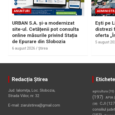
ANUNTURI
ADMINISTR
URBAN S.A. și-a modernizat
Eşti pe L
site-ul. Cetățenii pot consulta
distrezi 
online măsurile privind Stația
oferta „Î
de Epurare din Slobozia
5 august 20
6 august 2026
Ştirea
Redacția Știrea
Etichete
Jud. Ialomiţa, Loc. Slobozia,
agricultura
(70)
Strada Viilor, nr. 32
(197)
APIA
(
CJI
(127
(58)
E-mail: ziarulstirea@gmail.com
consiliul jude