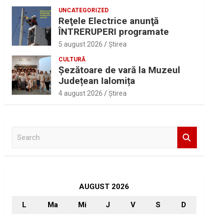
UNCATEGORIZED
Reţele Electrice anunţă
ÎNTRERUPERI programate
5 august 2026
Ştirea
CULTURĂ
Șezătoare de vară la Muzeul
Județean Ialomița
4 august 2026
Ştirea
S
e
a
r
c
h
AUGUST 2026
L
Ma
Mi
J
V
S
D