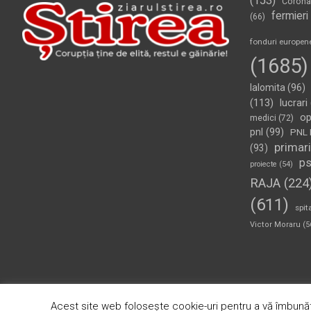
(153)
Corona
fermieri
(66)
fonduri europen
(1685)
Ialomita
(96)
(113)
lucrari
op
medici
(72)
pnl
(99)
PNL 
primari
(93)
p
proiecte
(54)
RAJA
(224
(611)
spit
Victor Moraru
(5
Copyright © 2026
Ziarul Știrea
Theme by:
Theme Horse
Pr
Acest site web folosește cookie-uri pentru a vă îmbunăt