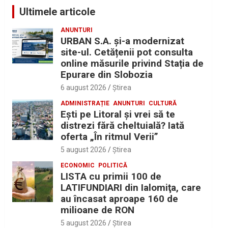
Ultimele articole
ANUNTURI
URBAN S.A. și-a modernizat
site-ul. Cetățenii pot consulta
online măsurile privind Stația de
Epurare din Slobozia
6 august 2026
Ştirea
ADMINISTRAȚIE
ANUNTURI
CULTURĂ
Eşti pe Litoral şi vrei să te
distrezi fără cheltuială? Iată
oferta „În ritmul Verii”
5 august 2026
Ştirea
ECONOMIC
POLITICĂ
LISTA cu primii 100 de
LATIFUNDIARI din Ialomiţa, care
au încasat aproape 160 de
milioane de RON
5 august 2026
Ştirea